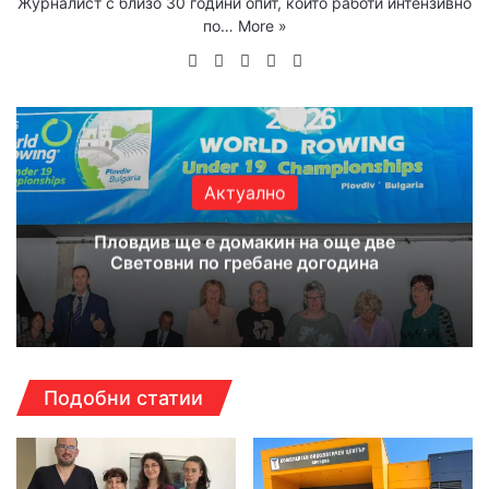
Журналист с близо 30 години опит, който работи интензивно
по…
More »
Website
Facebook
X
YouTube
Instagram
Актуално
Пловдив ще е домакин на още две
Световни по гребане догодина
Подобни статии