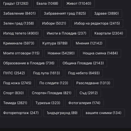
Градът
(31292)
Евала
(1068)
Живот
(11040)
Забавление
(8401)
Забравеният град
(1825)
Здраве
(3890)
Зелен град
(1358)
Избори
(5021)
Избор на редактора
(2415)
Изпод тепето
(4900)
Имоти в Пловдив
(237)
Квартали
(2304)
Криминале
(5973)
Култура
(9789)
Мнения
(12142)
Моите отговори
(115)
Новини
(54290)
Нощна смяна
(1484)
Образование в Пловдив
(736)
Община Пловдив
(2143)
ПУЛС
(2542)
Под лупа
(1613)
Под небето
(6493)
Под ножа
(2745)
По следите
(123)
Разследване
(1313)
Спорт
(830)
Спортен Пловдив
(821)
Съд
(2912)
Темида
(2821)
Туризъм
(323)
Фотогалерия
(174)
Фоторепортаж
(247)
Ъндърграунд
(89)
вашите снимки
(134)