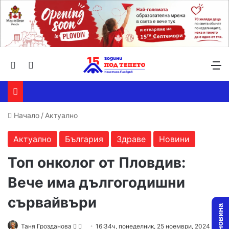
Търсене ...
Switch skin
М
Начало
/
Актуално
Актуално
България
Здраве
Новини
Топ онколог от Пловдив:
Вече има дългогодишни
сървайвъри
Follow
Send
Таня Грозданова
16:34ч, понеделник, 25 ноември, 2024