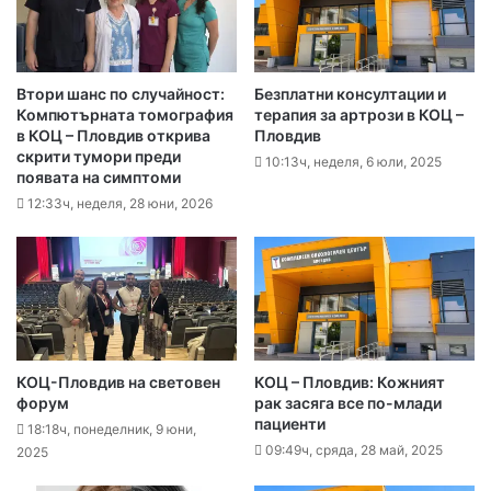
Втори шанс по случайност:
Безплатни консултации и
Компютърната томография
терапия за артрози в КОЦ –
в КОЦ – Пловдив открива
Пловдив
скрити тумори преди
10:13ч, неделя, 6 юли, 2025
появата на симптоми
12:33ч, неделя, 28 юни, 2026
КОЦ-Пловдив на световен
КОЦ – Пловдив: Кожният
форум
рак засяга все по-млади
пациенти
18:18ч, понеделник, 9 юни,
09:49ч, сряда, 28 май, 2025
2025