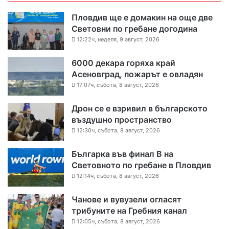
Пловдив ще е домакин на още две
Световни по гребане догодина
12:22ч, неделя, 9 август, 2026
6000 декара горяха край
Асеновград, пожарът е овладян
17:07ч, събота, 8 август, 2026
Дрон се е взривил в българското
въздушно пространство
12:30ч, събота, 8 август, 2026
Българка във финал B на
Световното по гребане в Пловдив
12:14ч, събота, 8 август, 2026
Чанове и вувузели огласят
трибуните на Гребния канал
12:05ч, събота, 8 август, 2026