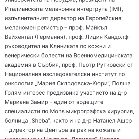
Италианската меланомна интергрупа (IMI),
изпълнителният директор на Европейския
меланомен регистър – проф. Майкъл
Вайхентал (Германия), проф. Лидия Кандолф-
ръководител на Клиниката по кожни и
венерически болести на Военномедицинската
академия в Сърбия, проф. Пьотр Рутковски от
Националния изследователски институт по
онкология „Мария Склодовска-Кюри“, Полша.
Голям интерес предизвика участието на д-р
Мариана Замир – един от водещите
специалисти по Mohs микрографска хирургия,
болница „Sheba“, както и на д-р Натанел Ашер
– директор на Центъра за рак на кожата и