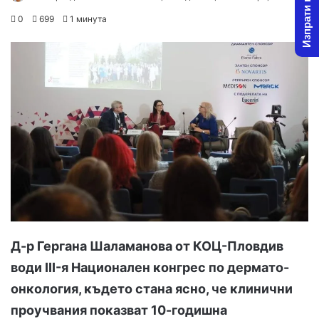
Изпрати новина
on
an
0
699
1 минута
X
email
Д-р Гергана Шаламанова от КОЦ-Пловдив
води III-я Национален конгрес по дермато-
онкология, където стана ясно, че клинични
проучвания показват 10-годишна