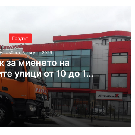
Градът
ч, събота, 8 август, 2026
к за миенето на
те улици от 10 до 14
август
2026
пловдивските улици от 10 до 14 август