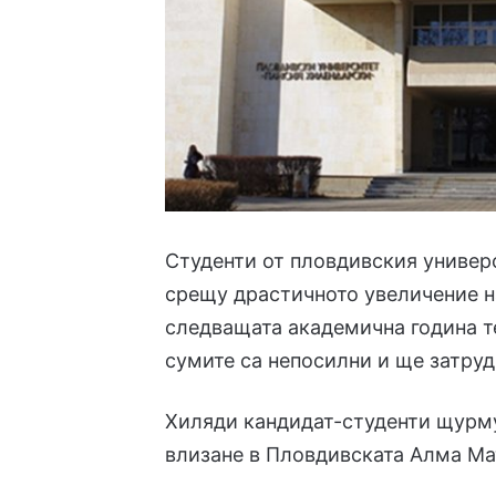
Студенти от пловдивския универ
срещу драстичното увеличение н
следващата академична година те
сумите са непосилни и ще затру
Хиляди кандидат-студенти щурм
влизане в Пловдивската Алма Мат