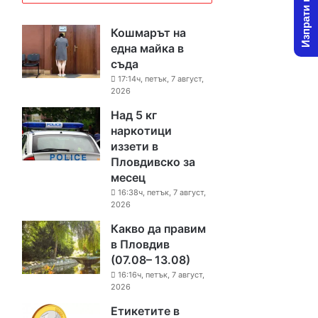
Изпрати новина
Кошмарът на
една майка в
съда
17:14ч, петък, 7 август,
2026
Над 5 кг
наркотици
иззети в
Пловдивско за
месец
16:38ч, петък, 7 август,
2026
Какво да правим
в Пловдив
(07.08– 13.08)
16:16ч, петък, 7 август,
2026
Етикетите в