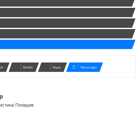
blr
Reddit
Skype
Messenger
р
аистина Пловдив
ram