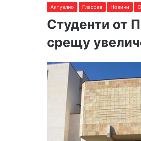
Актуално
Гласове
Новини
О
Студенти от 
срещу увелич