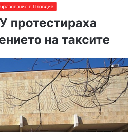
бразование в Пловдив
ПУ протестираха
ението на таксите