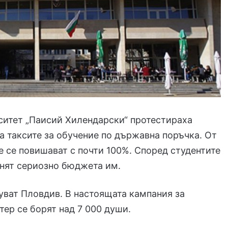
ситет „Паисий Хилендарски“ протестираха
а таксите за обучение по държавна поръчка. От
 се повишават с почти 100%. Според студентите
днят сериозно бюджета им.
уват Пловдив
. В настоящата кампания за
ер се борят над 7 000 души.