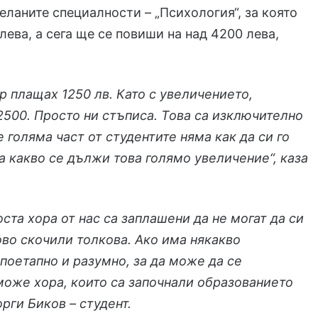
еланите специалности – „Психология“, за която
ева, а сега ще се повиши на над 4200 лева,
р плащах 1250 лв. Като с увеличението,
2500. Просто ни стъписа. Това са изключително
е голяма част от студентите няма как да си го
а какво се дължи това голямо увеличение“, каза
та хора от нас са заплашени да не могат да си
ово скочили толкова. Ако има някакво
поетапно и разумно, за да може да се
 може хора, които са започнали образованието
орги Биков – студент.