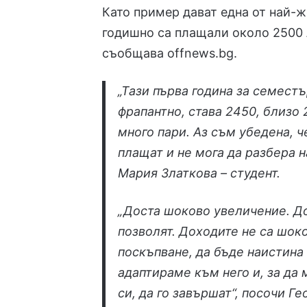
Като пример дават една от най-ж
годишно са плащали около 2500 л
съобщава
offnews
.bg.
„Тази първа година за семестъ
фрапантно, става 2450, близо 
много пари. Аз съм убедена, ч
плащат и не мога да разбера н
Мария Златкова – студент.
„Доста шоково увеличение. Дос
позволят. Доходите не са шок
поскъпване, да бъде наистина 
адаптираме към него и, за да
си, да го завършат“, посочи Ге