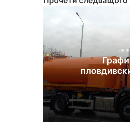
Прочети следващото
08:30
Графи
пловдивски
08:30ч, събота, 8 август, 
График за миенето на 