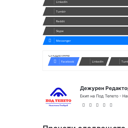
LinkedIn
Tumblr
Reddit
Skype
Messenger
Споделяне
Facebook
LinkedIn
Tum
Дежурен Редакто
Екип на Под Тепето - Н
Website
Facebook
X
YouTube
Instag