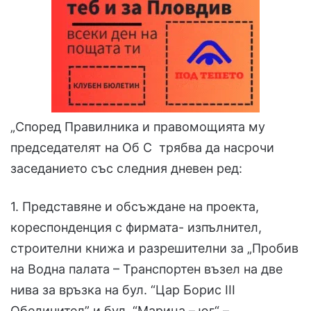
„Според Правилника и правомощията му
председателят на Об С трябва да насрочи
заседанието със следния дневен ред:
1. Представяне и обсъждане на проекта,
кореспонденция с фирмата- изпълнител,
строителни книжа и разрешителни за „Пробив
на Водна палата – Транспортен възел на две
нива за връзка на бул. “Цар Борис III
Обединител” и бул. “Марица – юг“ –