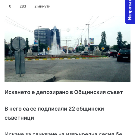
Изпрати новина
on
an
0
283
2 минути
X
email
Искането е депозирано в Общинския съвет
В него са се подписали 22 общински
съветници
Искане за свикване на извънредна сесия бе