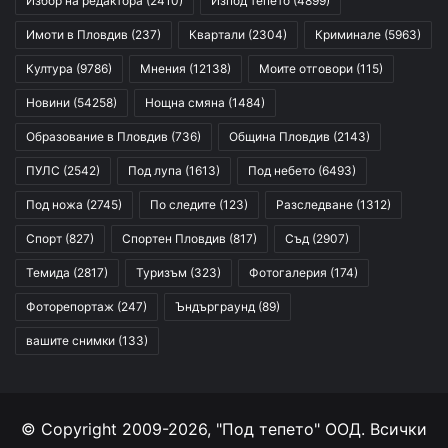
Избор на редактора
(2410)
Изпод тепето
(4899)
Имоти в Пловдив
(237)
Квартали
(2304)
Криминале
(5963)
Култура
(9786)
Мнения
(12138)
Моите отговори
(115)
Новини
(54258)
Нощна смяна
(1484)
Образование в Пловдив
(736)
Община Пловдив
(2143)
ПУЛС
(2542)
Под лупа
(1613)
Под небето
(6493)
Под ножа
(2745)
По следите
(123)
Разследване
(1312)
Спорт
(827)
Спортен Пловдив
(817)
Съд
(2907)
Темида
(2817)
Туризъм
(323)
Фотогалерия
(174)
Фоторепортаж
(247)
Ъндърграунд
(89)
вашите снимки
(133)
© Copyright 2009-2026, "Под тепето" ООД. Всички