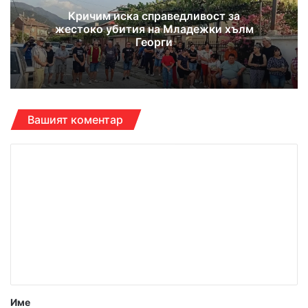
Кричим иска справедливост за
жестоко убития на Младежки хълм
Георги
Вашият коментар
К
о
м
е
н
т
а
р
Име