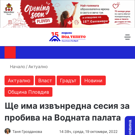
Търсене ...
Switch skin
М
Начало
/
Актуално
Актуално
Власт
Градът
Новини
Община Пловдив
Ще има извънредна сесия за
пробива на Водната палата
Follow
Send
Таня Грозданова
14:38ч, сряда, 19 октомври, 2022