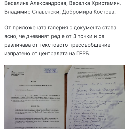
Веселина Александрова, Веселка Христамян,
Владимир Славенски, Добромира Костова.
От приложената галерия с документа става
ясно, че дневният ред е от 3 точки и се
различава от текстовото прессъобщение
изпратено от централата на ГЕРБ.