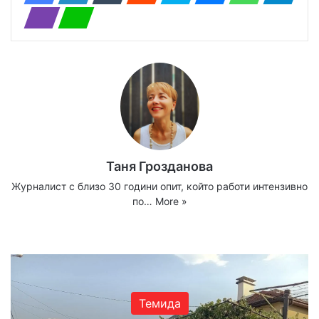
Таня Грозданова
Журналист с близо 30 години опит, който работи интензивно
по…
More »
Website
Facebook
X
YouTube
Instagram
Темида