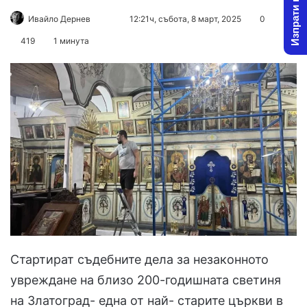
Изпрати новина
Follow
Send
Ивайло Дернев
12:21ч, събота, 8 март, 2025
0
on
an
419
1 минута
X
email
Стартират съдебните дела за незаконното
увреждане на близо 200-годишната светиня
на Златоград- една от най- старите църкви в