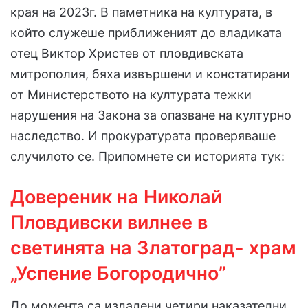
края на 2023г. В паметника на културата, в
който служеше приближеният до владиката
отец Виктор Христев от пловдивската
митрополия, бяха извършени и констатирани
от Министерството на културата тежки
нарушения на Закона за опазване на културно
наследство. И прокуратурата проверяваше
случилото се. Припомнете си историята тук:
Довереник на Николай
Пловдивски вилнее в
светинята на Златоград- храм
„Успение Богородично”
До момента са издадени четири наказателни