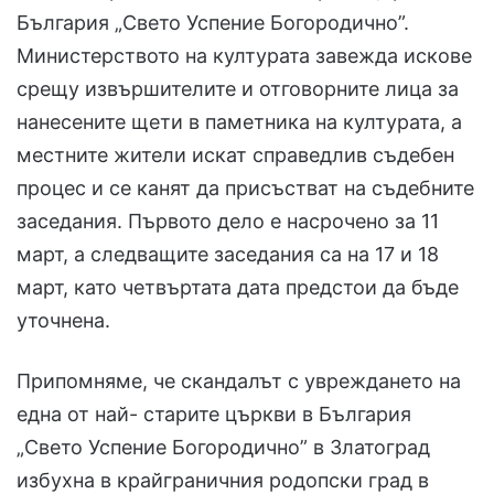
България „Свето Успение Богородично”.
Министерството на културата завежда искове
срещу извършителите и отговорните лица за
нанесените щети в паметника на културата, а
местните жители искат справедлив съдебен
процес и се канят да присъстват на съдебните
заседания. Първото дело е насрочено за 11
март, а следващите заседания са на 17 и 18
март, като четвъртата дата предстои да бъде
уточнена.
Припомняме, че скандалът с увреждането на
една от най- старите църкви в България
„Свето Успение Богородично” в Златоград
избухна в крайграничния родопски град в