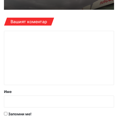
Вашият коментар
К
о
м
е
н
т
а
р
Име
:
*
Запомни ме!