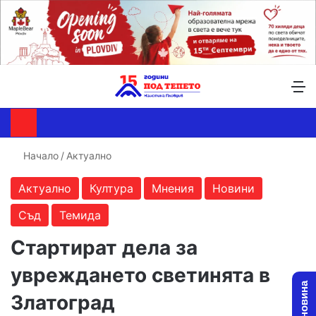
Търсене ...
Switch skin
М
Начало
/
Актуално
Актуално
Култура
Мнения
Новини
Съд
Темида
Стартират дела за
увреждането светинята в
Златоград