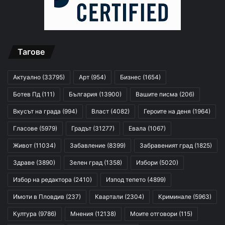
Тагове
Актуално
(33795)
Арт
(954)
Бизнес
(1654)
Ботев Пд
(111)
България
(13900)
Вашите писма
(206)
Вкусът на града
(994)
Власт
(4082)
Героите на деня
(1964)
Гласове
(5979)
Градът
(31277)
Евала
(1067)
Живот
(11034)
Забавление
(8399)
Забравеният град
(1825)
Здраве
(3890)
Зелен град
(1358)
Избори
(5020)
Избор на редактора
(2410)
Изпод тепето
(4899)
Имоти в Пловдив
(237)
Квартали
(2304)
Криминале
(5963)
Култура
(9786)
Мнения
(12138)
Моите отговори
(115)