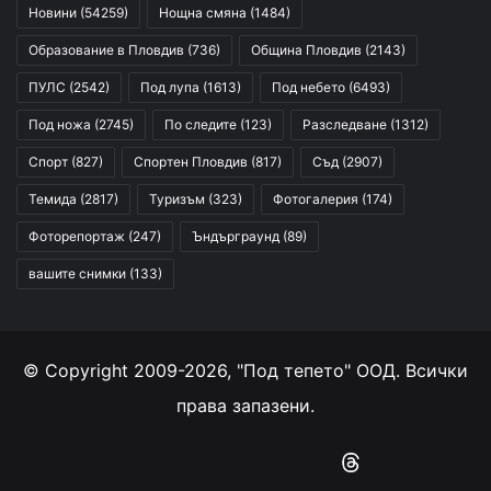
Новини
(54259)
Нощна смяна
(1484)
Образование в Пловдив
(736)
Община Пловдив
(2143)
ПУЛС
(2542)
Под лупа
(1613)
Под небето
(6493)
Под ножа
(2745)
По следите
(123)
Разследване
(1312)
Спорт
(827)
Спортен Пловдив
(817)
Съд
(2907)
Темида
(2817)
Туризъм
(323)
Фотогалерия
(174)
Фоторепортаж
(247)
Ъндърграунд
(89)
вашите снимки
(133)
© Copyright 2009-2026, "Под тепето" ООД. Всички
права запазени.
Facebook
YouTube
Instagram
RSS
Threads