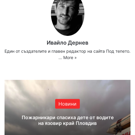
Ивайло Дернев
Един от създателите и главен редактор на сайта Под тепето.
…
More »
Website
Facebook
X
YouTube
Instagram
Новини
Пожарникари спасиха дете от водите
на язовир край Пловдив