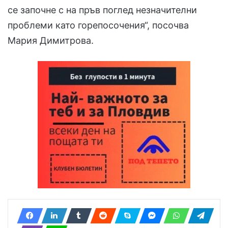
се започне с на пръв поглед незначителни
проблеми като горепосочения“, посочва
Мария Димитрова.