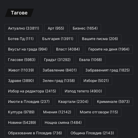
Тагове
Актуално
(33811)
Арт
(955)
Бизнес
(1654)
Ботев Пд
(111)
България
(13911)
Вашите писма
(206)
Вкусът на града
(994)
Власт
(4084)
Героите на деня
(1964)
Гласове
(5983)
Градът
(31292)
Евала
(1068)
Живот
(11039)
Забавление
(8401)
Забравеният град
(1825)
Здраве
(3890)
Зелен град
(1358)
Избори
(5021)
Избор на редактора
(2415)
Изпод тепето
(4900)
Имоти в Пловдив
(237)
Квартали
(2304)
Криминале
(5973)
Култура
(9789)
Мнения
(12142)
Моите отговори
(115)
Новини
(54289)
Нощна смяна
(1484)
Образование в Пловдив
(736)
Община Пловдив
(2143)