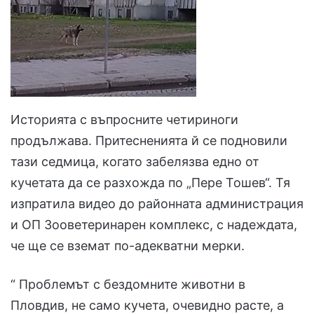
Историята с въпросните четириноги
продължава. Притесненията й се подновили
тази седмица, когато забелязва едно от
кучетата да се разхожда по „Пере Тошев“. Тя
изпратила видео до районната администрация
и ОП Зооветеринарен комплекс, с надеждата,
че ще се вземат по-адекватни мерки.
“ Проблемът с бездомните животни в
Пловдив, не само кучета, очевидно расте, а