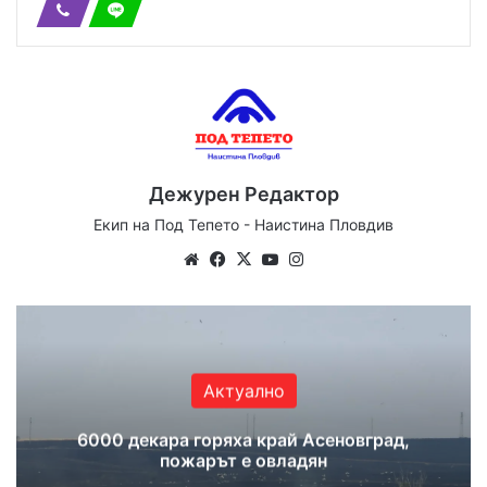
Дежурен Редактор
Екип на Под Тепето - Наистина Пловдив
Website
Facebook
X
YouTube
Instagram
Актуално
6000 декара горяха край Асеновград,
пожарът е овладян