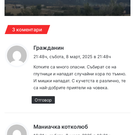
3 коментари
к
Гражданин
а
21:48ч, събота, 8 март, 2025 в 21:48ч
з
Котките са много опасни. Събират се на
а
глутници и нападат случайни хора по тъмно.
:
И мишки нападат. С кучетста е различно, те
са най-добрите приятели на човека.
Отговор
к
Маниачка котколюб
а