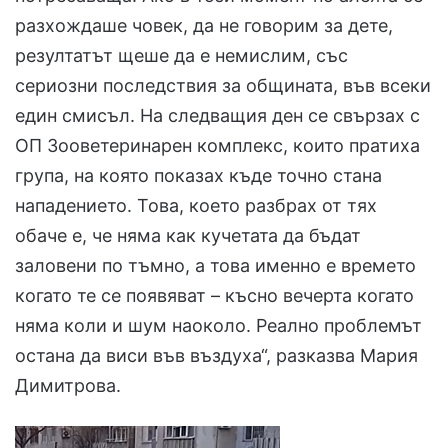
разхождаше човек, да не говорим за дете,
резултатът щеше да е немислим, със
сериозни последствия за общината, във всеки
един смисъл. На следващия ден се свързах с
ОП Зооветеринарен комплекс, които пратиха
група, на която показах къде точно стана
нападението. Това, което разбрах от тях
обаче е, че няма как кучетата да бъдат
заловени по тъмно, а това именно е времето
когато те се появяват – късно вечерта когато
няма коли и шум наоколо. Реално проблемът
остана да виси във въздуха“, разказва Мария
Димитрова.