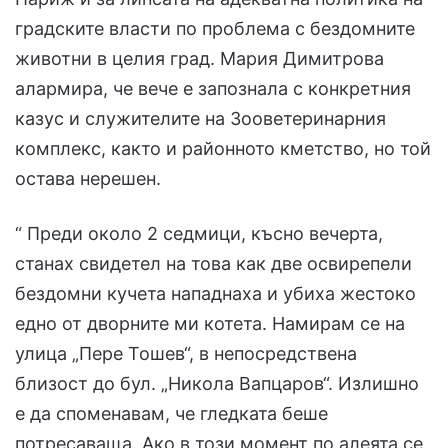
градските власти по проблема с бездомните
животни в целия град. Мария Димитрова
алармира, че вече е запознала с конкретния
казус и служителите на Зооветеринарния
комплекс, както и районното кметство, но той
остава нерешен.
“ Преди около 2 седмици, късно вечерта,
станах свидетел на това как две освирепели
бездомни кучета нападнаха и убиха жестоко
едно от дворните ми котета. Намирам се на
улица „Пере Тошев“, в непосредствена
близост до бул. „Никола Вапцаров“. Излишно
е да споменавам, че гледката беше
потресаваща. Ако в този момент по алеята се