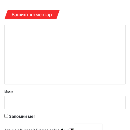
Вашият коментар
К
о
м
е
н
т
а
р
Име
:
*
Запомни ме!