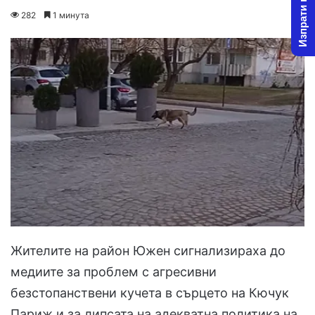
Изпрати новина
on
an
282
1 минута
X
email
Жителите на район Южен сигнализираха до
медиите за проблем с агресивни
безстопанствени кучета в сърцето на Кючук
Париж и за липсата на адекватна политика на