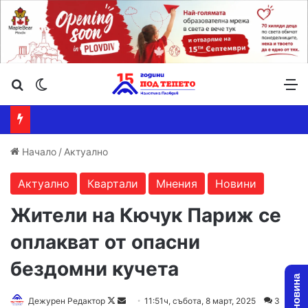
Търсене ...
Switch skin
М
Начало
/
Актуално
Актуално
Квартали
Мнения
Новини
Жители на Кючук Париж се
оплакват от опасни
бездомни кучета
Follow
Send
Дежурен Редактор
11:51ч, събота, 8 март, 2025
3