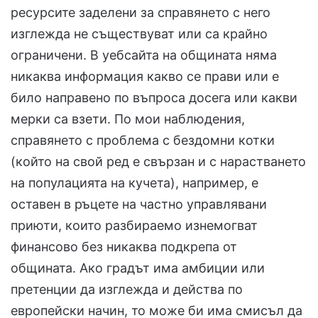
ресурсите заделени за справянето с него
изглежда не съществуват или са крайно
ограничени. В уебсайта на общината няма
никаква информация какво се прави или е
било направено по въпроса досега или какви
мерки са взети. По мои наблюдения,
справянето с проблема с бездомни котки
(който на свой ред е свързан и с нарастването
на популацията на кучета), например, е
оставен в ръцете на частно управлявани
приюти, които разбираемо изнемогват
финансово без никаква подкрепа от
общината. Ако градът има амбиции или
претенции да изглежда и действа по
европейски начин, то може би има смисъл да