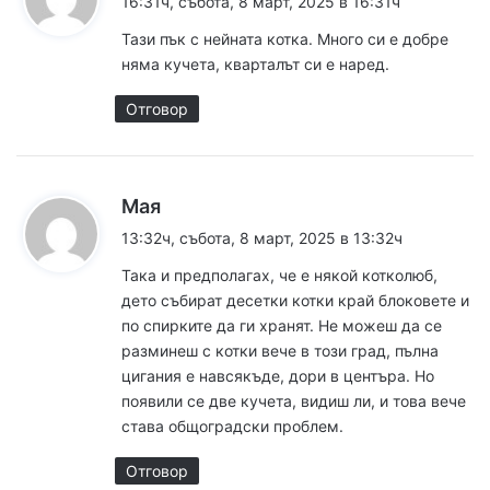
16:31ч, събота, 8 март, 2025 в 16:31ч
з
Тази пък с нейната котка. Много си е добре
а
няма кучета, кварталът си е наред.
:
Отговор
к
Мая
а
13:32ч, събота, 8 март, 2025 в 13:32ч
з
Така и предполагах, че е някой котколюб,
а
дето събират десетки котки край блоковете и
:
по спирките да ги хранят. Не можеш да се
разминеш с котки вече в този град, пълна
цигания е навсякъде, дори в центъра. Но
появили се две кучета, видиш ли, и това вече
става общоградски проблем.
Отговор