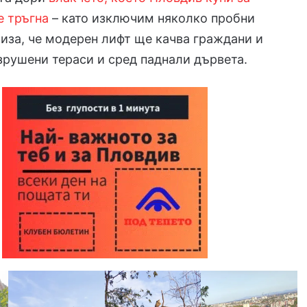
е тръгна
– като изключим няколко пробни
иза, че модерен лифт ще качва граждани и
зрушени тераси и сред паднали дървета.