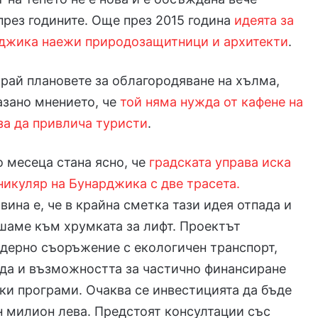
през годините. Още през 2015 година
идеята за
рджика наежи природозащитници и архитекти
.
край плановете за облагородяване на хълма,
азано мнението, че
той няма нужда от кафене на
 за да привлича туристи
.
 месеца стана ясно, че
градската управа иска
никуляр на Бунарджика с две трасета.
вина е, че в крайна сметка тази идея отпада и
шаме към хрумката за лифт. Проектът
дерно съоръжение с екологичен транспорт,
да и възможността за частично финансиране
ки програми. Очаква се инвестицията да бъде
 милион лева. Предстоят консултации със