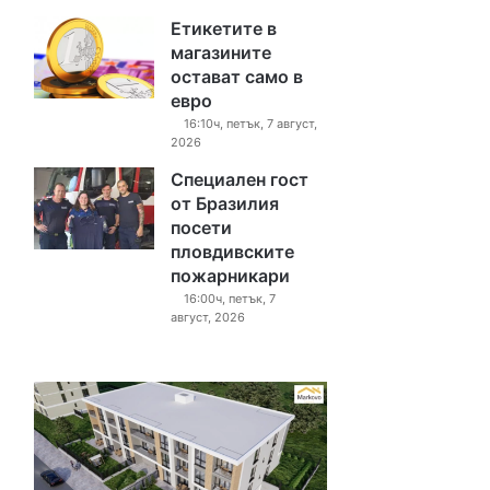
Етикетите в
магазините
остават само в
евро
16:10ч, петък, 7 август,
2026
Специален гост
от Бразилия
посети
пловдивските
пожарникари
16:00ч, петък, 7
август, 2026