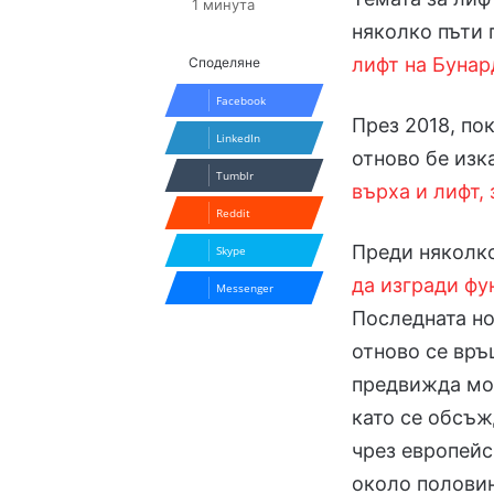
1 минута
няколко пъти 
лифт на Буна
Споделяне
Facebook
През 2018, по
LinkedIn
отново бе изк
Tumblr
върха и лифт,
Reddit
Преди няколко
Skype
да изгради фу
Messenger
Последната но
отново се връ
предвижда мо
като се обсъж
чрез европейс
около половин