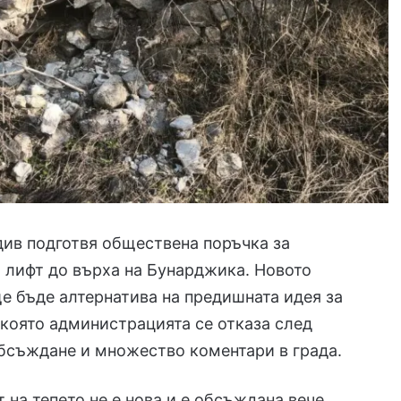
ив подготвя обществена поръчка за
 лифт до върха на Бунарджика. Новото
 бъде алтернатива на предишната идея за
 която администрацията се отказа след
бсъждане и множество коментари в града.
т на тепето не е нова и е обсъждана вече