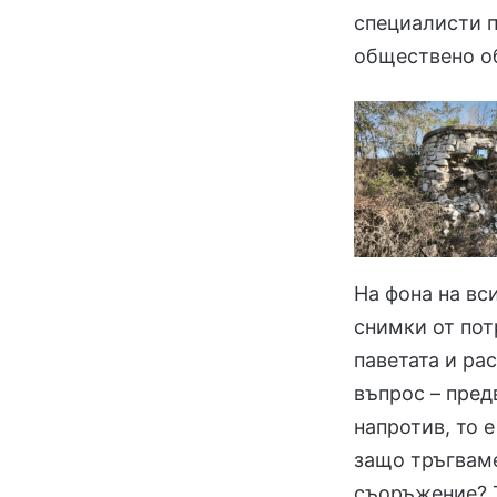
специалисти п
обществено об
На фона на вс
снимки от пот
паветата и ра
въпрос – пред
напротив, то 
защо тръгваме
съоръжение? 