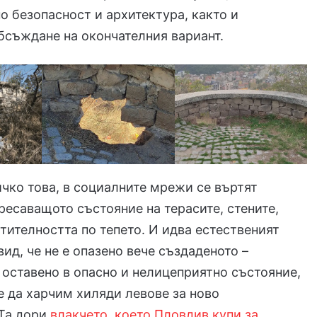
о безопасност и архитектура, както и
съждане на окончателния вариант.
ичко това, в социалните мрежи се въртят
ресаващото състояние на терасите, стените,
стителността по тепето. И идва естественият
вид, че не е опазено вече създаденото –
е оставено в опасно и нелицеприятно състояние,
 да харчим хиляди левове за ново
Та дори
влакчето, което Пловдив купи за