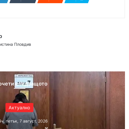
р
аистина Пловдив
ram
очети следващото
Актуално
4ч, петък, 7 август, 2026