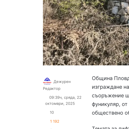
Община Пловд
Дежурен
изграждане на
Follow
Send
Редактор
on
an
съоръжение ще
09:39ч, сряда, 22
X
email
октомври, 2025
фуникуляр, от
обществено о
10
1 192
Темата за лиф