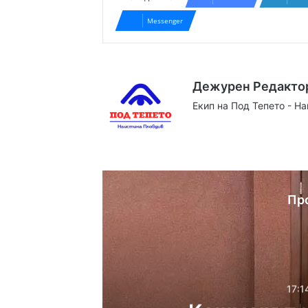
Messenger
Дежурен Редакто
Екип на Под Тепето - Н
Website
Facebook
X
YouTube
Instag
Пр
17:1