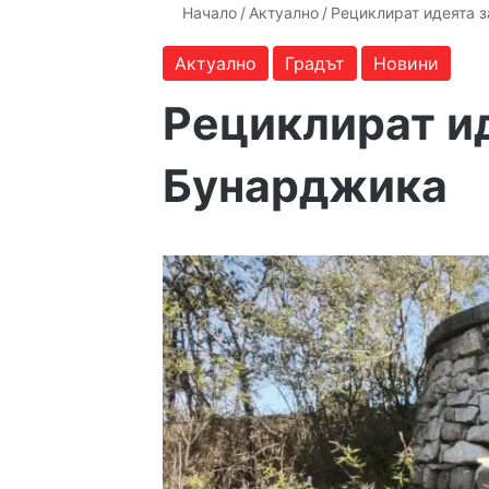
Начало
/
Актуално
/
Рециклират идеята 
Актуално
Градът
Новини
Рециклират ид
Бунарджика