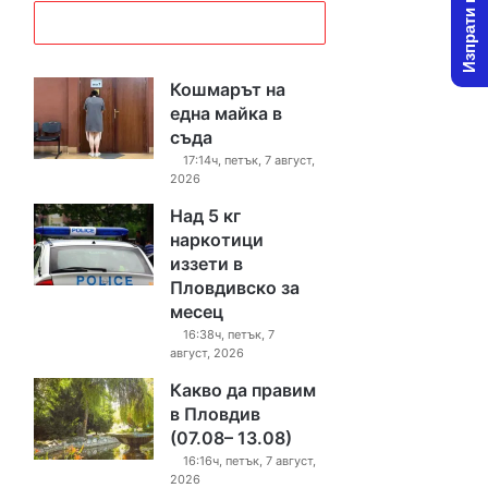
Изпрати новина
Кошмарът на
една майка в
съда
17:14ч, петък, 7 август,
2026
Над 5 кг
наркотици
иззети в
Пловдивско за
месец
16:38ч, петък, 7
август, 2026
Какво да правим
в Пловдив
(07.08– 13.08)
16:16ч, петък, 7 август,
2026