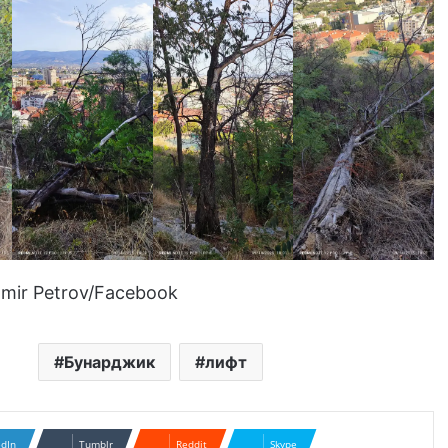
mir Petrov/Facebook
Бунарджик
лифт
edIn
Tumblr
Reddit
Skype