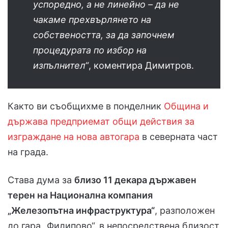
успоредно, а не линейно – да не
чакаме прехвърлянето на
собствеността, за да започнем
процедурата по избор на
изпълнител“
, коментира Димитров.
Както ви съобщихме в понделник
Община и
държава предприемат общи действия за
изграждане на нова автогара
в северната част
на града.
Става дума за
близо 11 декара държавен
терен на Национална компания
„Железопътна инфраструктура“
, разположен
до гара „Филипово“, в непосредствена близост