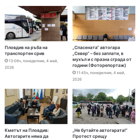
Пловдив на ръба на
„Спасената“ автогара
транспортен срив
„Север“ – без заплати, в
мухъл и с празна сграда от
13:06ч, понеделник, 4 май,
години (Фоторепортаж)
2026
11:45ч, понеделник, 4 май,
2026
Кметът на Пловдив:
„Не бутайте автогарата!“
Автогарите няма да
Протест срещу