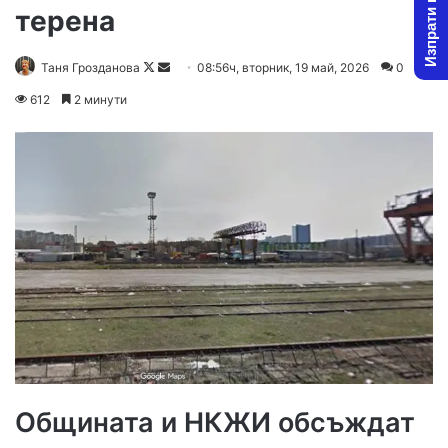
Изпрати новина
терена
Follow
Send
Таня Грозданова
08:56ч, вторник, 19 май, 2026
0
on
an
612
2 минути
X
email
Общината и НКЖИ обсъждат