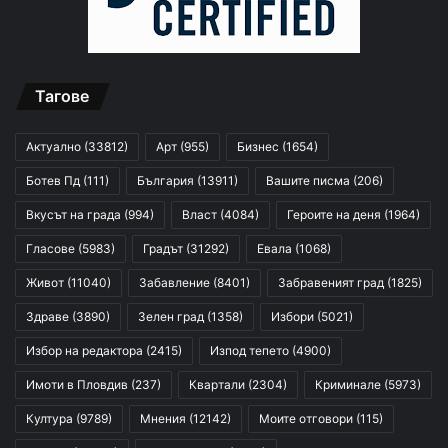
Тагове
Актуално
(33812)
Арт
(955)
Бизнес
(1654)
Ботев Пд
(111)
България
(13911)
Вашите писма
(206)
Вкусът на града
(994)
Власт
(4084)
Героите на деня
(1964)
Гласове
(5983)
Градът
(31292)
Евала
(1068)
Живот
(11040)
Забавление
(8401)
Забравеният град
(1825)
Здраве
(3890)
Зелен град
(1358)
Избори
(5021)
Избор на редактора
(2415)
Изпод тепето
(4900)
Имоти в Пловдив
(237)
Квартали
(2304)
Криминале
(5973)
Култура
(9789)
Мнения
(12142)
Моите отговори
(115)