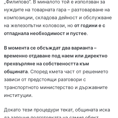
„Филипово“. В миналото той е използван за
нуждите на товарната гара – разтоварване на
композиции, складова дейност и обслужване
на железопътни коловози, но
от години е с
отпаднала необходимост и пустее
.
В момента се обсъждат два варианта –
временно отдаване под наем или директно
прехвърляне на собствеността към
общината
. Според кмета част от решението
зависи от предстоящи разговори с
транспортното министерство и държавните
институции.
Докато тези процедури текат, общината иска
да започне подготовката на самия обект.