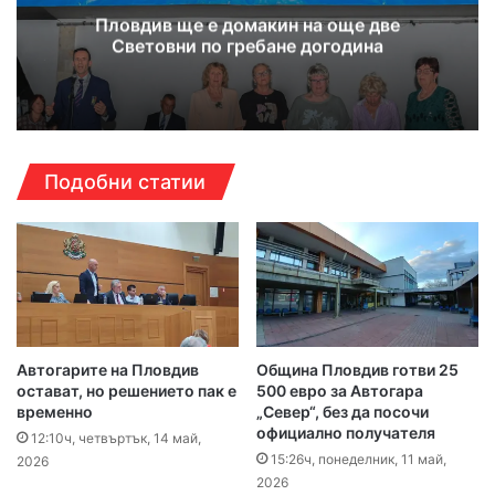
Пловдив ще е домакин на още две
Световни по гребане догодина
Подобни статии
Автогарите на Пловдив
Община Пловдив готви 25
остават, но решението пак е
500 евро за Автогара
временно
„Север“, без да посочи
официално получателя
12:10ч, четвъртък, 14 май,
15:26ч, понеделник, 11 май,
2026
2026