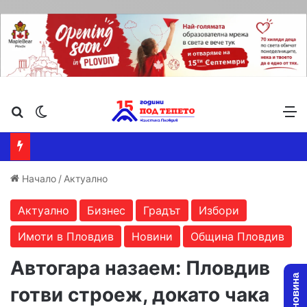
Търсене ...
Switch skin
М
Начало
/
Актуално
Актуално
Бизнес
Градът
Избори
Имоти в Пловдив
Новини
Община Пловдив
Автогара назаем: Пловдив
готви строеж, докато чака