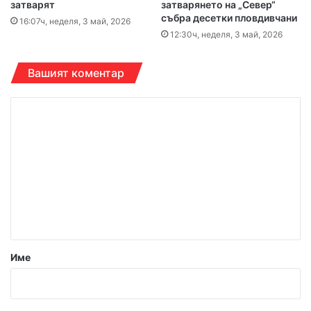
затварят
затварянето на „Север“
събра десетки пловдивчани
16:07ч, неделя, 3 май, 2026
12:30ч, неделя, 3 май, 2026
Вашият коментар
К
о
м
е
н
т
а
р
Име
:
*