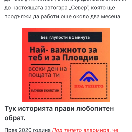
до настоящата автогара „Север“, която ще
продължи да работи още около два месеца.
Тук историята прави любопитен
обрат.
През 2020 година
Под тепето
алармира, че