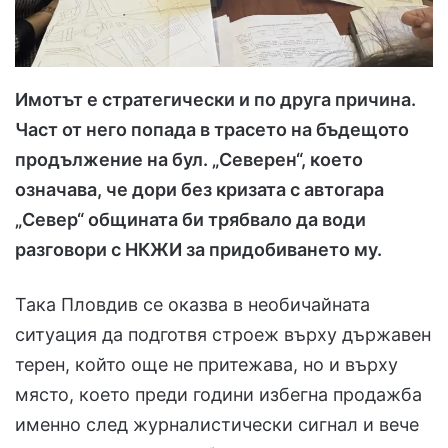
Имотът е стратегически и по друга причина.
Част от него попада в трасето на бъдещото
продължение на бул. „Северен“, което
означава, че дори без кризата с автогара
„Север“ общината би трябвало да води
разговори с НКЖИ за придобиването му.
Така Пловдив се оказва в необичайната
ситуация да подготвя строеж върху държавен
терен, който още не притежава, но и върху
място, което преди години избегна продажба
именно след журналистически сигнал и вече