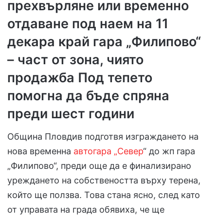
прехвърляне или временно
отдаване под наем на 11
декара край гара „Филипово“
– част от зона, чиято
продажба Под тепето
помогна да бъде спряна
преди шест години
Община Пловдив подготвя изграждането на
нова временна
автогара „Север
“ до жп гара
„Филипово“, преди още да е финализирано
уреждането на собствеността върху терена,
който ще ползва. Това стана ясно, след като
от управата на града обявиха, че ще