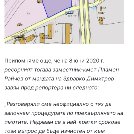
Припомняме още, че на 8 юни 2020 г.
ресорният тогава заместник-кмет Пламен
Райчев от мандата на Здравко Димитров
завяи пред репортера ни следното:
„
Разговаряли сме неофициално с тях да
започнем процедурата по прехвърлянето на
имотите. Надявам се в най-кратки срокове
този въпрос да бъде изчистен от към