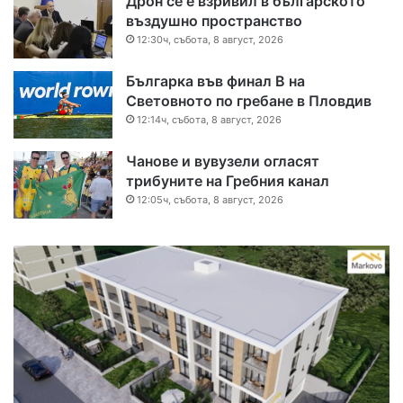
Дрон се е взривил в българското
въздушно пространство
12:30ч, събота, 8 август, 2026
Българка във финал B на
Световното по гребане в Пловдив
12:14ч, събота, 8 август, 2026
Чанове и вувузели огласят
трибуните на Гребния канал
12:05ч, събота, 8 август, 2026