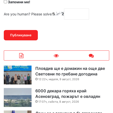
Запомни ме!
Are you human? Please solve:
Пловдив ще е домакин на още две
Световни по гребане догодина
12:22ч, неделя, 9 август, 2026
6000 декара горяха край
Асеновград, пожарът е овладян
17:07ч, събота, 8 август, 2026