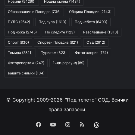
Новини
(54290)
Нощна смяна
(1484)
Образование в Пловдив
(736)
Община Пловдив
(2143)
ПУЛС
(2542)
Под лупа
(1613)
Под небето
(6493)
Под ножа
(2745)
По следите
(123)
Разследване
(1313)
Спорт
(830)
Спортен Пловдив
(821)
Съд
(2912)
Темида
(2821)
Туризъм
(323)
Фотогалерия
(174)
Фоторепортаж
(247)
Ъндърграунд
(89)
вашите снимки
(134)
© Copyright 2009-2026, "Под тепето" ООД. Всички
права запазени.
Facebook
YouTube
Instagram
RSS
Threads