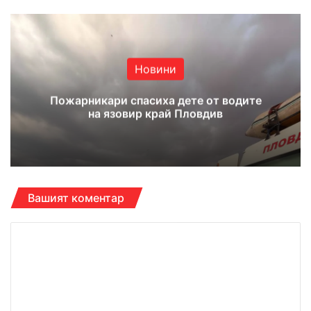
Новини
Пожарникари спасиха дете от водите
на язовир край Пловдив
Вашият коментар
К
о
м
е