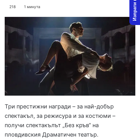
Изпрати новина
on
an
218
1 минута
X
email
Три престижни награди – за най-добър
спектакъл, за режисура и за костюми –
получи спектакълът „Без кръв“ на
пловдивския Драматичен театър.