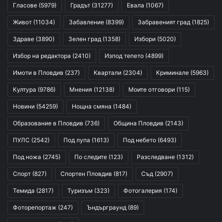
Гласове
(5979)
Градът
(31277)
Евала
(1067)
Живот
(11034)
Забавление
(8399)
Забравеният град
(1825)
Здраве
(3890)
Зелен град
(1358)
Избори
(5020)
Избор на редактора
(2410)
Изпод тепето
(4899)
Имоти в Пловдив
(237)
Квартали
(2304)
Криминале
(5963)
Култура
(9786)
Мнения
(12138)
Моите отговори
(115)
Новини
(54259)
Нощна смяна
(1484)
Образование в Пловдив
(736)
Община Пловдив
(2143)
ПУЛС
(2542)
Под лупа
(1613)
Под небето
(6493)
Под ножа
(2745)
По следите
(123)
Разследване
(1312)
Спорт
(827)
Спортен Пловдив
(817)
Съд
(2907)
Темида
(2817)
Туризъм
(323)
Фотогалерия
(174)
Фоторепортаж
(247)
Ъндърграунд
(89)