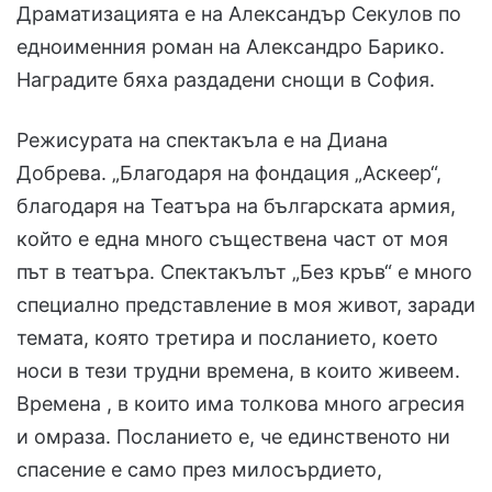
Драматизацията е на Александър Секулов по
едноименния роман на Александро Барико.
Наградите бяха раздадени снощи в София.
Режисурата на спектакъла е на Диана
Добрева. „Благодаря на фондация „Аскеер“,
благодаря на Театъра на българската армия,
който е една много съществена част от моя
път в театъра. Спектакълът „Без кръв“ е много
специално представление в моя живот, заради
темата, която третира и посланието, което
носи в тези трудни времена, в които живеем.
Времена , в които има толкова много агресия
и омраза. Посланието е, че единственото ни
спасение е само през милосърдието,