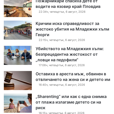
Пожарникари спасиха дете от
водите на язовир край Пловдив
22:34ч, четвъртък, 6 август, 2026
Кричим иска справедливост за
жестоко убития на Младежки хълм
Георги
22:15ч, четвъртък, 6 август, 2026
Убийството на Младежкия хълм:
безпрецедентна жестокост от
„ловци на педофили“
17:06ч, четвъртък, 6 август, 2026
Оставиха в ареста мъж, обвинен в
отвличането на жена си и детето им
16:40ч, четвъртък, 6 август, 2026
„Sharenting“ или как с една снимка
от плажа излагаме детето си на
риск
16:15ч, четвъртък, 6 август, 2026