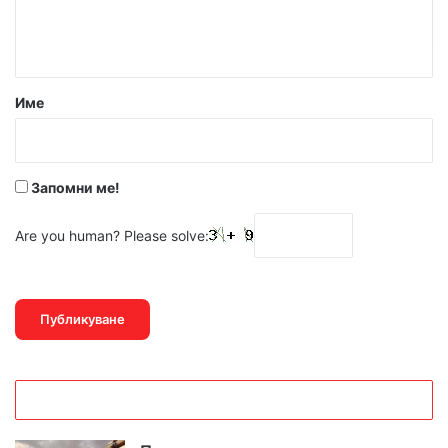
н
т
а
р
Име
:
*
Запомни ме!
Are you human? Please solve: