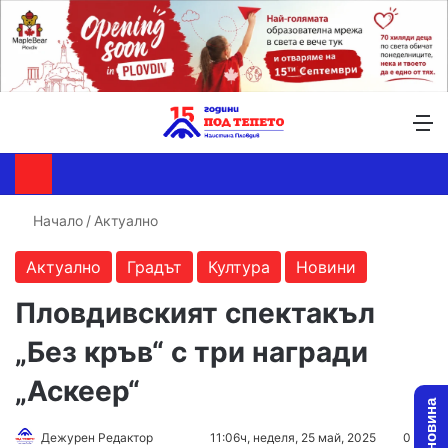
Търсене ...
Switch skin
М
Начало
/
Актуално
Актуално
Градът
Култура
Новини
Пловдивският спектакъл
„Без кръв“ с три награди
„Аскеер“
Follow
Send
Дежурен Редактор
11:06ч, неделя, 25 май, 2025
0