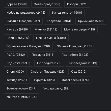
Здраве
(3890)
Зелен град
(1358)
Избори
(5021)
Избор на редактора
(2415)
Изпод тепето
(4900)
Имоти в Пловдив
(237)
Квартали
(2304)
Криминале
(5973)
Култура
(9789)
Мнения
(12142)
Моите отговори
(115)
Новини
(54290)
Нощна смяна
(1484)
Образование в Пловдив
(736)
Община Пловдив
(2143)
ПУЛС
(2542)
Под лупа
(1613)
Под небето
(6493)
Под ножа
(2745)
По следите
(123)
Разследване
(1313)
Спорт
(830)
Спортен Пловдив
(821)
Съд
(2912)
Темида
(2821)
Туризъм
(323)
Фотогалерия
(174)
Фоторепортаж
(247)
Ъндърграунд
(89)
вашите снимки
(134)