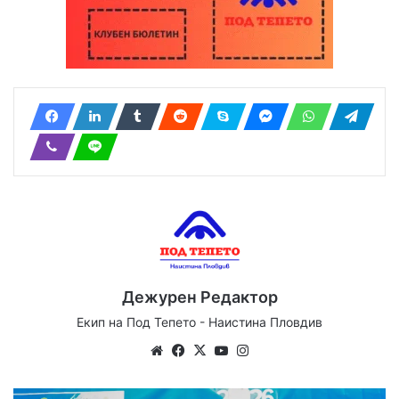
Дежурен Редактор
Екип на Под Тепето - Наистина Пловдив
We
Fa
X
Yo
Ins
bsi
ce
uT
tag
te
bo
ub
ra