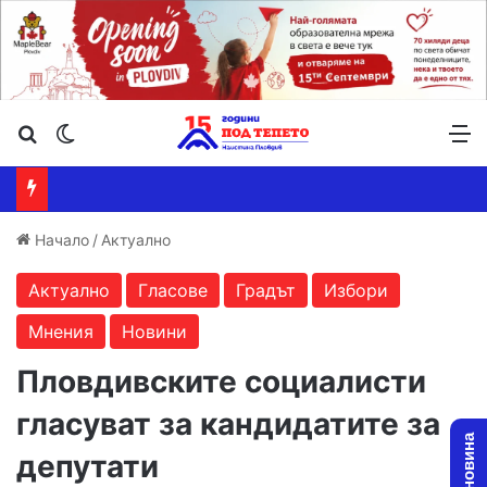
Търсене ...
Switch skin
М
Начало
/
Актуално
Актуално
Гласове
Градът
Избори
Мнения
Новини
Пловдивските социалисти
гласуват за кандидатите за
депутати