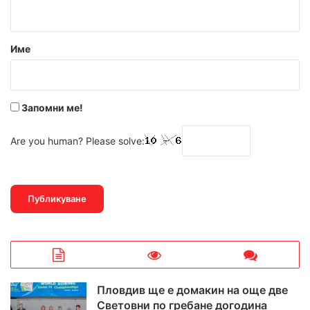
т
а
р
Име
:
*
Запомни ме!
Are you human? Please solve:
Пловдив ще е домакин на още две
Световни по гребане догодина