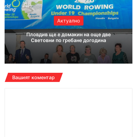
ok
e
m
Актуално
Пловдив ще е домакин на още две
Световни по гребане догодина
Вашият коментар
К
о
м
е
н