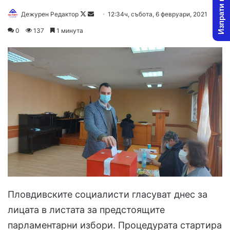
Изпрати новина
Дежурен Редактор
F
S
12:34ч, събота, 6 февруари, 2021
o
e
0
137
1 минута
l
n
l
d
o
a
w
n
o
e
n
m
X
a
i
l
Пловдивските социалисти гласуват днес за
лицата в листата за предстоящите
парламентарни избори. Процедурата стартира