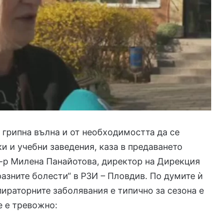
 грипна вълна и от необходимостта да се
ки и учебни заведения, каза в предаването
д-р Милена Панайотова, директор на Дирекция
разните болести“ в РЗИ – Пловдив. По думите ѝ
пираторните заболявания е типично за сезона е
е е тревожно: