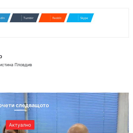
edIn
Tumblr
Reddit
Skype
р
аистина Пловдив
ram
очети следващото
Актуално