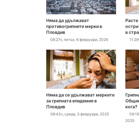
Няма да удължават
Расте
16:10ч, четвъртък, 6 ав
противогрипните мерки в
остри
Пловдив
в стр
08:27ч, петък, 6 февруари, 2026
11:29
16:10ч, четвъртък, 6 ав
15:42ч, четвъртък, 6 ав
Няма да се удължават мерките
Грипн
за грипната епидемия в
Общин
Пловдив
кога?
08:42ч, сряда, 5 февруари, 2025
09:19
2025
15:18ч, четвъртък, 6 ав