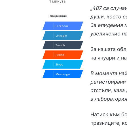
1 минута
„487 са случа
души, което с
Споделяне
За епидемия м
Facebook
увеличение на
LinkedIn
Tumblr
За нашата обл
Reddit
на януари и н
Skype
В момента най
Messenger
регистрирани 
отстъпи, каза
в лаборатория
Натиск към бо
празниците, к