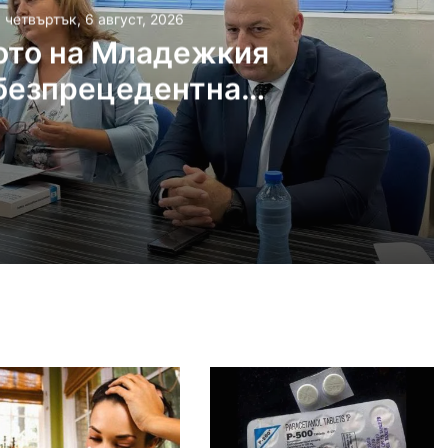
, четвъртък, 6 август, 2026
ото на Младежкия
безпрецедентна
ост от „ловци на
педофили“
густ, 2026
Убийството на Младежкия хълм: безпрецедентна жестокост от „ловци на педофили“
густ, 2026
Оставиха в ареста мъж, обвинен в отвличането на жена си и детето им
густ, 2026
„Sharenting“ или как с една снимка от плажа излагаме детето си на риск