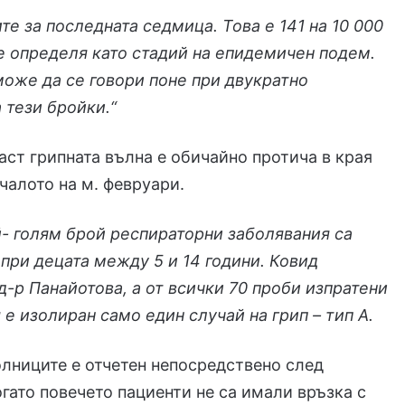
ите за последната седмица. Това е 141 на 10 000
е определя като стадий на епидемичен подем.
оже да се говори поне при двукратно
 тези бройки.“
аст грипната вълна е обичайно протича в края
ачалото на м. февруари.
- голям брой респираторни заболявания са
при децата между 5 и 14 години. Ковид
 д-р Панайотова, а от всички 70 проби изпратени
 е изолиран само един случай на грип – тип А.
лниците е отчетен непосредствено след
огато повечето пациенти не са имали връзка с