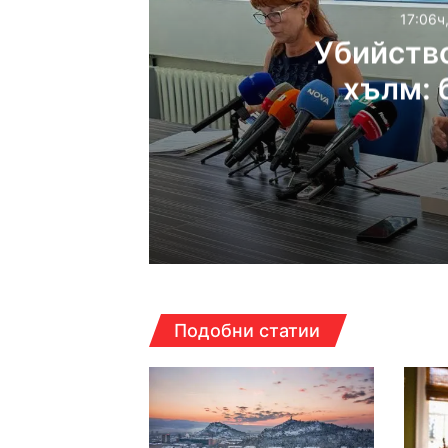
17:06ч
Убийств
хълм: 
жесток
17:06ч, четвъртък, 6 ав
16:40ч, четвъртък, 6 ав
Подобни статии
16:15ч, четвъртък, 6 ав