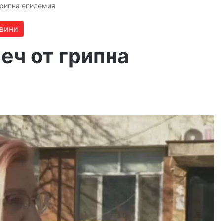
грипна епидемия
вини
еч от грипна