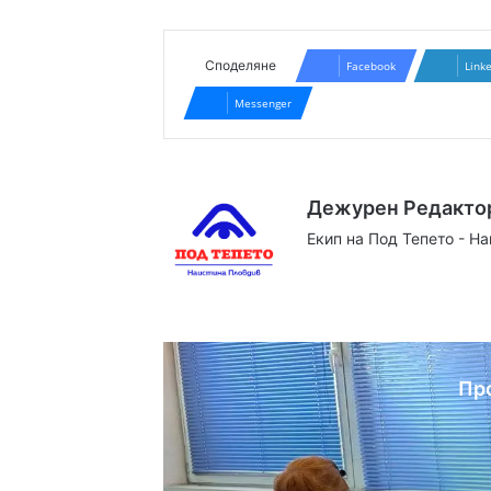
Споделяне
Facebook
Link
Messenger
Дежурен Редакто
Екип на Под Тепето - Н
Website
Facebook
X
YouTube
Instag
Пр