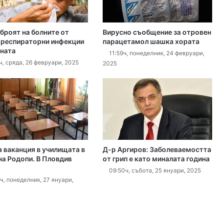
 броят на болните от
Вирусно съобщение за отровен
густ, 2026
 респираторни инфекции
парацетамол шашка хората
аната
Хеликоптер се включи в гасенето на пожара в Пазарджишко
11:59ч, понеделник, 24 февруари,
ч, сряда, 26 февруари, 2025
2025
густ, 2026
Район „Северен“ продължава премахването на изоставени коли
густ, 2026
а ваканция в училищата в
Д-р Аргиров: Заболеваемостта
БХК: След случаите в Пловдив и Банско държавата е длъжна да разследва омразата
а Родопи. В Пловдив
от грип е като миналата година
09:50ч, събота, 25 януари, 2025
ч, понеделник, 27 януари,
густ, 2026
10 младежи от 14 до 17 г. са задържани за убийството на Младежкия хълм