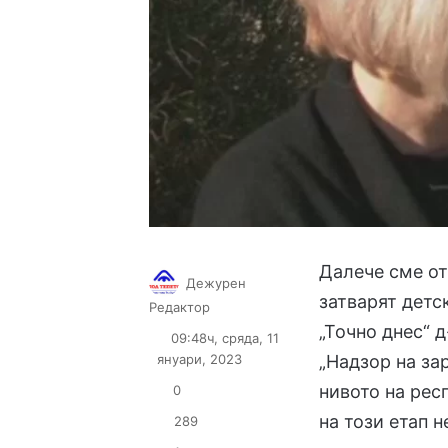
Далече сме от
Дежурен
затварят детс
Follow
Send
Редактор
on
an
„Точно днес“ 
09:48ч, сряда, 11
X
email
януари, 2023
„Надзор на за
нивото на рес
0
на този етап н
289