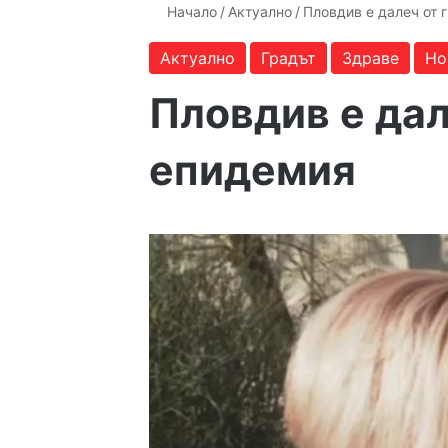
Начало
/
Актуално
/
Пловдив е далеч от 
Актуално
Градът
Здраве
Но
Пловдив е дал
епидемия