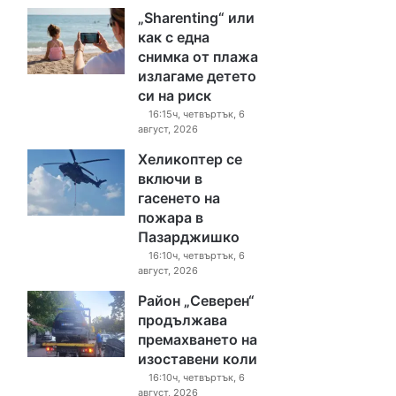
„Sharenting“ или
как с една
снимка от плажа
излагаме детето
си на риск
16:15ч, четвъртък, 6
август, 2026
Хеликоптер се
включи в
гасенето на
пожара в
Пазарджишко
16:10ч, четвъртък, 6
август, 2026
Район „Северен“
продължава
премахването на
изоставени коли
16:10ч, четвъртък, 6
август, 2026