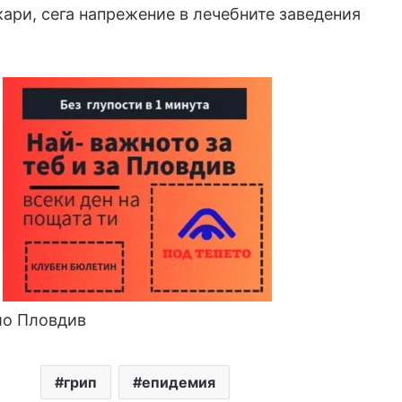
кари, сега напрежение в лечебните заведения
ио Пловдив
грип
епидемия