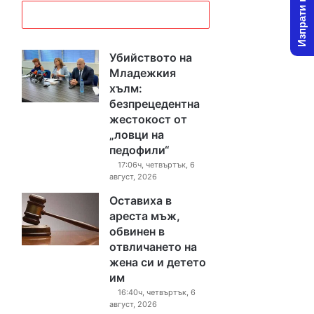
Изпрати новина
Убийството на
Младежкия
хълм:
безпрецедентна
жестокост от
„ловци на
педофили“
17:06ч, четвъртък, 6
август, 2026
Оставиха в
ареста мъж,
обвинен в
отвличането на
жена си и детето
им
16:40ч, четвъртък, 6
август, 2026