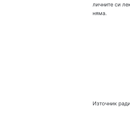
личните си ле
няма.
Източник рад