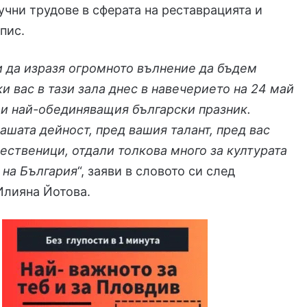
чни трудове в сферата на реставрацията и
пис.
 да изразя огромното вълнение да бъдем
ки вас в тази зала днес в навечерието на 24 май
 и най-обединяващия български празник.
ашата дейност, пред вашия талант, пред вас
ественици, отдали толкова много за културата
 на България
“, заяви в словото си след
Илияна Йотова.