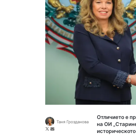
Отличието е п
Таня Грозданова
на ОИ „Старин
Follow
Send
историческото
on
an