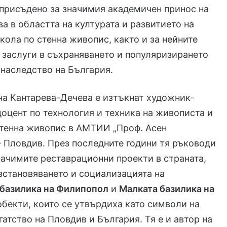
присъдено за значимия академичен принос на
ва в областта на културата и развитието на
кола по стенна живопис, както и за нейните
заслуги в съхраняването и популяризирането
 наследство на България.
на Кантарева-Дечева е изтъкнат художник-
доцент по технология и техника на живописта и
стенна живопис в АМТИИ „Проф. Асен
 Пловдив. През последните години тя ръководи
начимите реставрационни проекти в страната,
зстановяването и социализацията на
 базилика на Филипопол
и
Малката базилика на
обекти, които се утвърдиха като символи на
гатство на Пловдив и България. Тя е и автор на