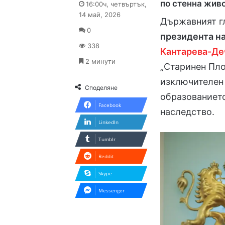
по стенна жив
16:00ч, четвъртък,
X
email
14 май, 2026
Държавният г
0
президента н
338
Кантарева-Де
2 минути
„Старинен Пло
изключителен 
Споделяне
образованието
Facebook
наследство.
LinkedIn
Tumblr
Reddit
Skype
Messenger