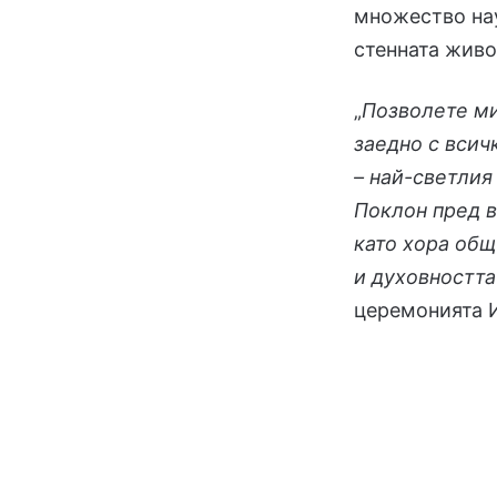
множество нау
стенната живо
„
Позволете ми
заедно с всич
– най-светлия
Поклон пред в
като хора общ
и духовността
церемонията 