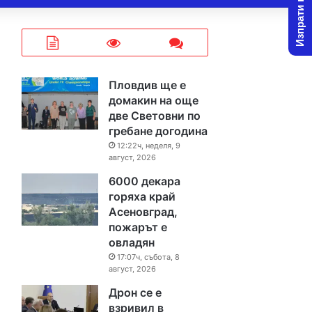
Изпрати новина
Пловдив ще е
домакин на още
две Световни по
гребане догодина
12:22ч, неделя, 9
август, 2026
6000 декара
горяха край
Асеновград,
пожарът е
овладян
17:07ч, събота, 8
август, 2026
Дрон се е
взривил в