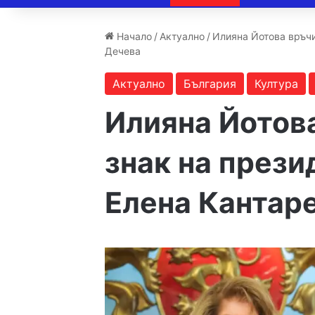
Начало
/
Актуално
/
Илияна Йотова връчи
Дечева
Актуално
България
Култура
Илияна Йотов
знак на прези
Елена Кантар