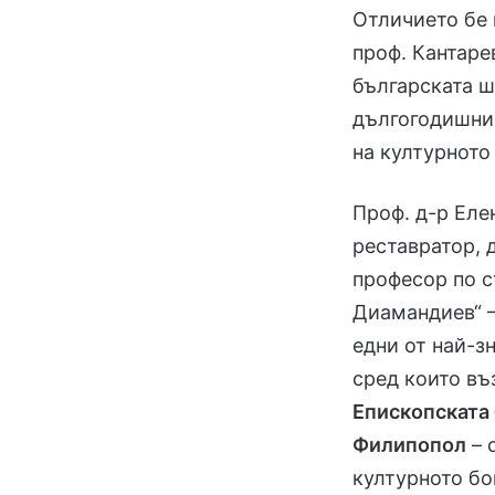
Отличието бе 
проф. Кантаре
българската ш
дългогодишни 
на културното
Проф. д-р Еле
реставратор, 
професор по 
Диамандиев“ –
едни от най-з
сред които въ
Епископската
Филипопол
– 
културното бо