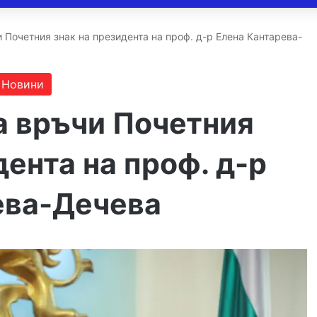
 Почетния знак на президента на проф. д-р Елена Кантарева-
Новини
а връчи Почетния
дента на проф. д-р
ева-Дечева