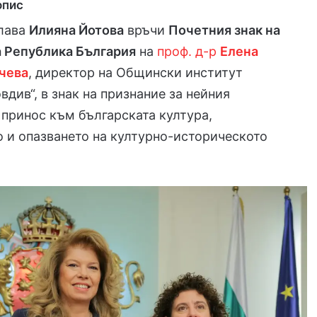
опис
лава
Илияна Йотова
връчи
Почетния знак на
а Република България
на
проф. д-р
Елена
чева
, директор на Общински институт
вдив“, в знак на признание за нейния
принос към българската култура,
 и опазването на културно-историческото