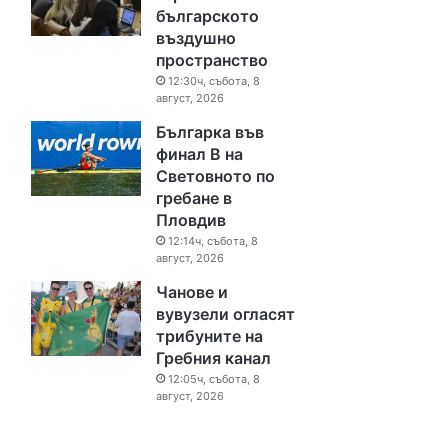
българското
въздушно
пространство
12:30ч, събота, 8
август, 2026
Българка във
финал B на
Световното по
гребане в
Пловдив
12:14ч, събота, 8
август, 2026
Чанове и
вувузели огласят
трибуните на
Гребния канал
12:05ч, събота, 8
август, 2026