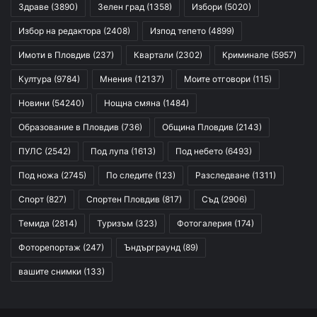
Здраве
(3890)
Зелен град
(1358)
Избори
(5020)
Избор на редактора
(2408)
Изпод тепето
(4899)
Имоти в Пловдив
(237)
Квартали
(2302)
Криминале
(5957)
Култура
(9784)
Мнения
(12137)
Моите отговори
(115)
Новини
(54240)
Нощна смяна
(1484)
Образование в Пловдив
(736)
Община Пловдив
(2143)
ПУЛС
(2542)
Под лупа
(1613)
Под небето
(6493)
Под ножа
(2745)
По следите
(123)
Разследване
(1311)
Спорт
(827)
Спортен Пловдив
(817)
Съд
(2906)
Темида
(2814)
Туризъм
(323)
Фотогалерия
(174)
Фоторепортаж
(247)
Ъндърграунд
(89)
вашите снимки
(133)