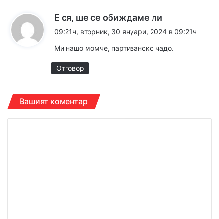
к
Е ся, ше се обиждаме ли
а
09:21ч, вторник, 30 януари, 2024 в 09:21ч
з
Ми нашо момче, партизанско чадо.
а
:
Отговор
Вашият коментар
К
о
м
е
н
т
а