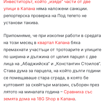
Инвеститорът, който „изяде“ части от две
улици в Капана
няма наложени санкции.
репортерска проверка на Под тепето не
установи такива.
Припомняме, че при изкопни работи в средата
на този месец в
квартал Капана
бяха
премахнати участъци от тротоарите и улиците
по ширина и дължина от целия парцел с две
лица на „Абаджийска“ и „Константин Стоилов“.
Става дума за парцела, на който дълги години
се помещаваше стара сграда, в която бе
култовият за скейтъри магазин, съборен през
лятото на миналата година –
Сравниха със
земята дома на 18G Shop в Капана
.