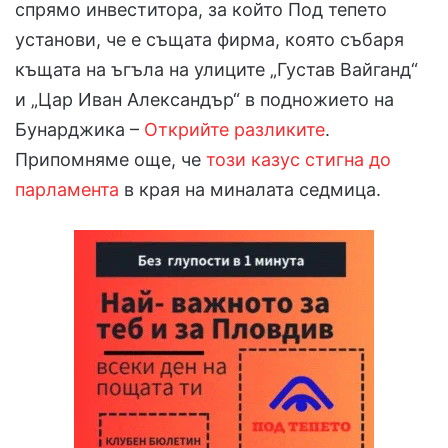
спрямо инвеститора, за който Под тепето
установи, че е същата фирма, която събаря
къщата на ъгъла на улиците „Густав Вайганд“
и „Цар Иван Александър“ в подножието на
Бунарджика –
Открийте разликите
.
Припомняме още, че
този казус стигна до
парламента
в края на миналата седмица.