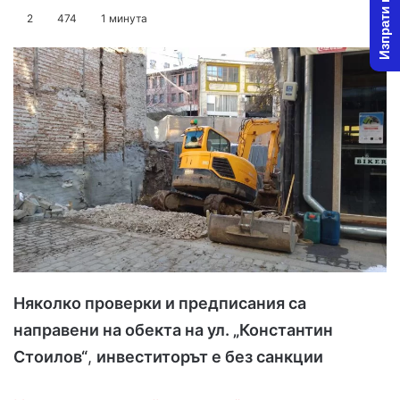
Изпрати новина
on
an
2
474
1 минута
X
email
Няколко проверки и предписания са
направени на обекта на ул. „Константин
Стоилов“
,
инвеститорът е без санкции