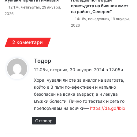
присъдата на бившия кмет
12:17ч, четвъртък, 29 януари,
на район „Северен“
2026
14:18ч, понеделник, 19 януари,
2026
2 коментари
к
Тодор
а
12:05ч, вторник, 30 януари, 2024 в 12:05ч
з
Хора, чували ли сте за аналог на виаграта,
а
който е 3 пъти по-ефективен и напълно
:
безопасен на всяка възраст, а и лекува
мъжки болести. Лично го тествах и сега го
препоръчвам на всички––
https://da.gd/lbio
Отговор