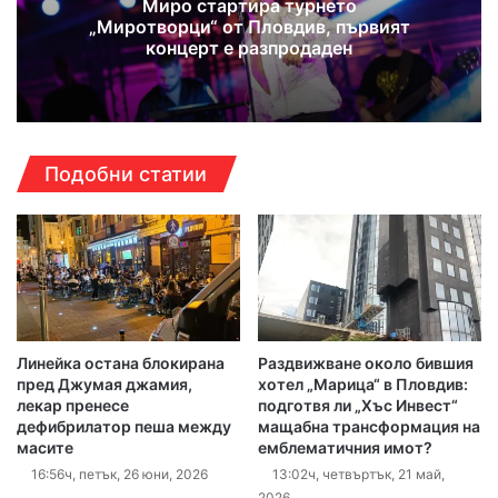
Миро стартира турнето
„Миротворци“ от Пловдив, първият
концерт е разпродаден
Подобни статии
Линейка остана блокирана
Раздвижване около бившия
пред Джумая джамия,
хотел „Марица“ в Пловдив:
лекар пренесе
подготвя ли „Хъс Инвест“
дефибрилатор пеша между
мащабна трансформация на
масите
емблематичния имот?
16:56ч, петък, 26 юни, 2026
13:02ч, четвъртък, 21 май,
2026