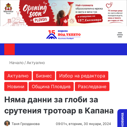
Търсене ...
Switch skin
М
Начало
/
Актуално
Актуално
Бизнес
Избор на редактора
Новини
Община Пловдив
Разследване
Няма данни за глоби за
срутения тротоар в Капана
Follow
Send
Таня Грозданова
09:01ч, вторник, 30 януари, 2024