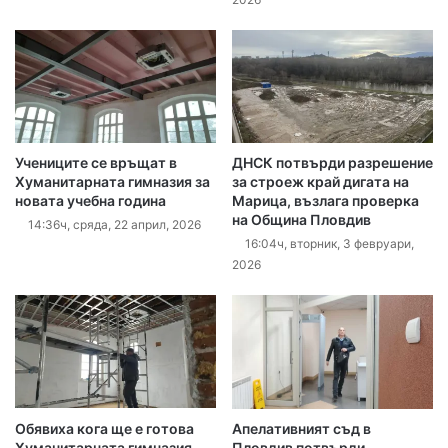
Учениците се връщат в
ДНСК потвърди разрешение
Хуманитарната гимназия за
за строеж край дигата на
новата учебна година
Марица, възлага проверка
на Община Пловдив
14:36ч, сряда, 22 април, 2026
16:04ч, вторник, 3 февруари,
2026
Обявиха кога ще е готова
Апелативният съд в
Хуманитарната гимназия
Пловдив потвърди