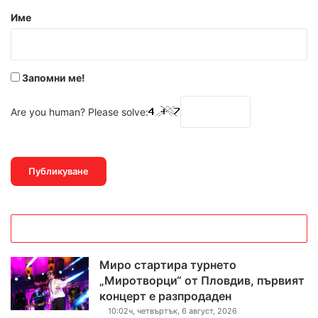
р
Име
:
*
Запомни ме!
Are you human? Please solve:
Миро стартира турнето
„Миротворци“ от Пловдив, първият
концерт е разпродаден
10:02ч, четвъртък, 6 август, 2026