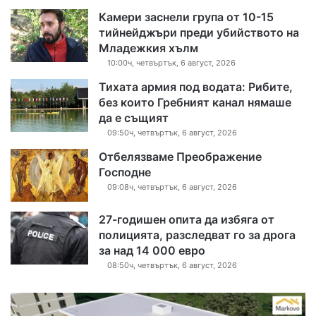
Камери заснели група от 10-15
тийнейджъри преди убийството на
Младежкия хълм
10:00ч, четвъртък, 6 август, 2026
Тихата армия под водата: Рибите,
без които Гребният канал нямаше
да е същият
09:50ч, четвъртък, 6 август, 2026
Отбелязваме Преображение
Господне
09:08ч, четвъртък, 6 август, 2026
27-годишен опита да избяга от
полицията, разследват го за дрога
за над 14 000 евро
08:50ч, четвъртък, 6 август, 2026