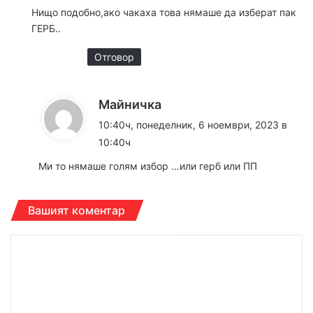
а
Нищо подобно,ако чакаха това нямаше да изберат пак
:
ГЕРБ..
Отговор
к
Майничка
а
10:40ч, понеделник, 6 ноември, 2023 в
з
10:40ч
а
Ми то нямаше голям избор …или герб или ПП
:
Вашият коментар
К
о
м
е