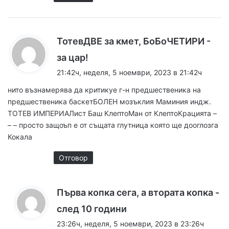
ТотевДВЕ за кмет, БоБоЧЕТИРИ -
к
за цар!
а
21:42ч, неделя, 5 ноември, 2023 в 21:42ч
з
нито възнамерява да критикуе г-н предшественика на
а
предшественика баскетБОЛЕН мозъклия Маминия индж.
:
ТОТЕВ ИМПЕРИАЛист Баш КлептоМан от КлептоКрацията –
– – просто защоъп е от същата глутница която ще дооглозга
Кокала
Отговор
Първа копка сега, а втората копка -
к
след 10 години
а
23:26ч, неделя, 5 ноември, 2023 в 23:26ч