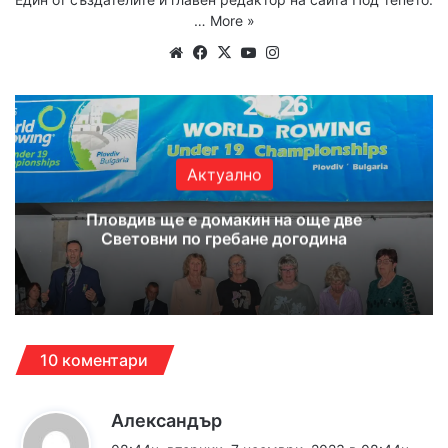
…
More »
Website
Facebook
X
YouTube
Instagram
Актуално
Пловдив ще е домакин на още две
Световни по гребане догодина
10 коментари
к
Александър
а