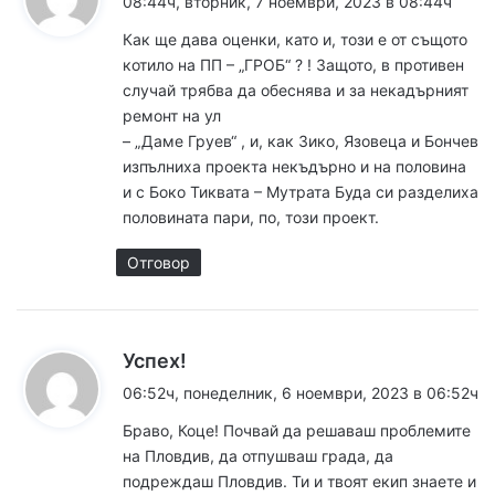
08:44ч, вторник, 7 ноември, 2023 в 08:44ч
з
Как ще дава оценки, като и, този е от същото
а
котило на ПП – „ГРОБ“ ? ! Защото, в противен
:
случай трябва да обеснява и за некадърният
ремонт на ул
– „Даме Груев“ , и, как Зико, Язовеца и Бончев
изпълниха проекта некъдърно и на половина
и с Боко Тиквата – Мутрата Буда си разделиха
половината пари, по, този проект.
Отговор
к
Успех!
а
06:52ч, понеделник, 6 ноември, 2023 в 06:52ч
з
Браво, Коце! Почвай да решаваш проблемите
а
на Пловдив, да отпушваш града, да
:
подреждаш Пловдив. Ти и твоят екип знаете и