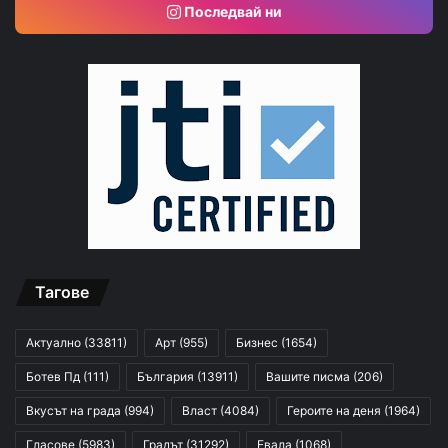
Последвай ни
Тагове
Актуално
(33811)
Арт
(955)
Бизнес
(1654)
Ботев Пд
(111)
България
(13911)
Вашите писма
(206)
Вкусът на града
(994)
Власт
(4084)
Героите на деня
(1964)
Гласове
(5983)
Градът
(31292)
Евала
(1068)