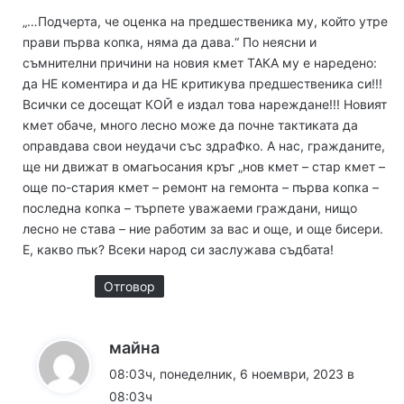
з
„…Подчерта, че оценка на предшественика му, който утре
а
прави първа копка, няма да дава.“ По неясни и
:
съмнителни причини на новия кмет ТАКА му е наредено:
да НЕ коментира и да НЕ критикува предшественика си!!!
Всички се досещат КОЙ е издал това нареждане!!! Новият
кмет обаче, много лесно може да почне тактиката да
оправдава свои неудачи със здраФко. А нас, гражданите,
ще ни движат в омагьосания кръг „нов кмет – стар кмет –
още по-стария кмет – ремонт на гемонта – първа копка –
последна копка – търпете уважаеми граждани, нищо
лесно не става – ние работим за вас и още, и още бисери.
Е, какво пък? Всеки народ си заслужава съдбата!
Отговор
к
майна
а
08:03ч, понеделник, 6 ноември, 2023 в
з
08:03ч