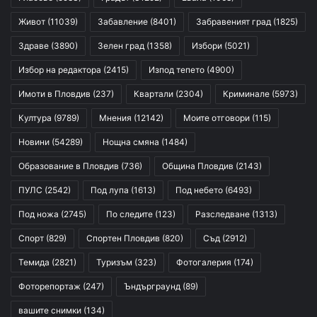
Живот
(11039)
Забавление
(8401)
Забравеният град
(1825)
Здраве
(3890)
Зелен град
(1358)
Избори
(5021)
Избор на редактора
(2415)
Изпод тепето
(4900)
Имоти в Пловдив
(237)
Квартали
(2304)
Криминале
(5973)
Култура
(9789)
Мнения
(12142)
Моите отговори
(115)
Новини
(54289)
Нощна смяна
(1484)
Образование в Пловдив
(736)
Община Пловдив
(2143)
ПУЛС
(2542)
Под лупа
(1613)
Под небето
(6493)
Под ножа
(2745)
По следите
(123)
Разследване
(1313)
Спорт
(829)
Спортен Пловдив
(820)
Съд
(2912)
Темида
(2821)
Туризъм
(323)
Фотогалерия
(174)
Фоторепортаж
(247)
Ъндърграунд
(89)
вашите снимки
(134)