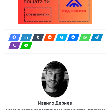
Ивайло Дернев
Един от създателите и главен редактор на сайта Под тепето.