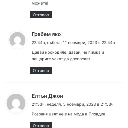
можете!
Отговор
к
Гребем яко
а
22:44ч, събота, 11 ноември, 2023 в 22:44ч
з
Давай крокодиле, давай, че пимка и
а
пещарите чакат да доопоскат.
:
Отговор
к
Елтън Джон
а
21:53ч, неделя, 5 ноември, 2023 в 21:53ч
з
Розовия цвят не е на мода в Пловдив .
а
:
Отговор