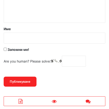
н
т
а
р
Име
:
*
Запомни ме!
Are you human? Please solve: