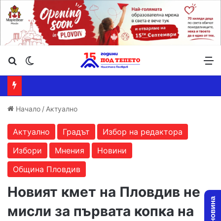
Търсене ...
Switch skin
М
Начало
/
Актуално
Актуално
Градът
Избор на редактора
Избори
Мнения
Новини
Община Пловдив
Новият кмет на Пловдив не
мисли за първата копка на