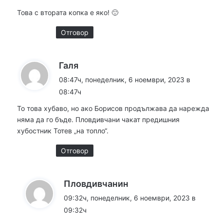
а
Това с втората копка е яко! 🙂
:
Отговор
к
Галя
а
08:47ч, понеделник, 6 ноември, 2023 в
з
08:47ч
а
То това хубаво, но ако Борисов продължава да нарежда
:
няма да го бъде. Пловдивчани чакат предишния
хубостник Тотев „на топло“.
Отговор
к
Пловдивчанин
а
09:32ч, понеделник, 6 ноември, 2023 в
з
09:32ч