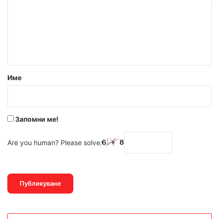
м
е
н
т
а
р
Име
:
*
Запомни ме!
Are you human? Please solve: