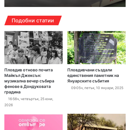
Подобни статии
Пловдив отново почита
Пловдивчани създали
Майкъл Джексън:
единствения паметник на
музикална вечер събира
Януарските събития
фенове в Дондуковата
09:05ч, петък, 10 януари, 2025
градина
16:56ч, четвъртък, 25 юни,
2026