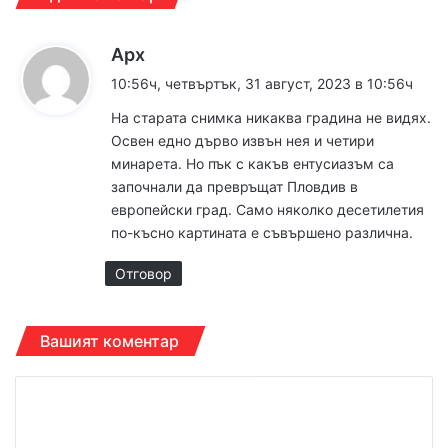
к
Арх
а
10:56ч, четвъртък, 31 август, 2023 в 10:56ч
з
На старата снимка никаква градина не видях.
а
Освен едно дърво извън нея и четири
:
минарета. Но пък с какъв ентусиазъм са
започнали да превръщат Пловдив в
европейски град. Само няколко десетилетия
по-късно картината е съвършено различна.
Отговор
Вашият коментар
К
о