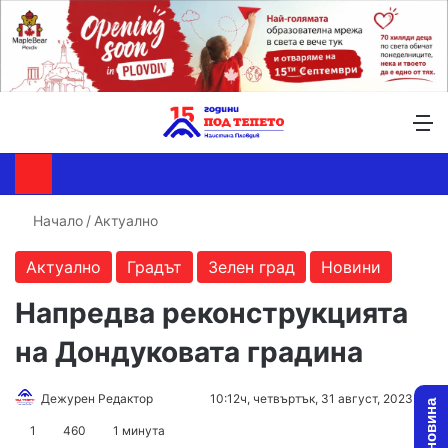
Търсене ...
Switch skin
М
Начало
/
Актуално
Актуално
Градът
Зелен град
Новини
Напредва реконструкцията
на Дондуковата градина
Follow
Send
Дежурен Редактор
10:12ч, четвъртък, 31 август, 2023
on
an
1
460
1 минута
X
email