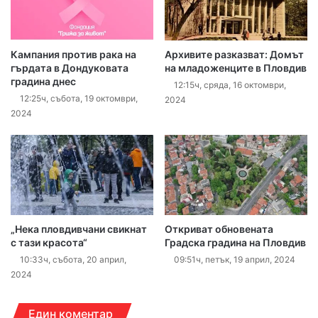
Кампания против рака на
Архивите разказват: Домът
гърдата в Дондуковата
на младоженците в Пловдив
градина днес
12:15ч, сряда, 16 октомври,
12:25ч, събота, 19 октомври,
2024
2024
„Нека пловдивчани свикнат
Откриват обновената
с тази красота“
Градска градина на Пловдив
10:33ч, събота, 20 април,
09:51ч, петък, 19 април, 2024
2024
Един коментар