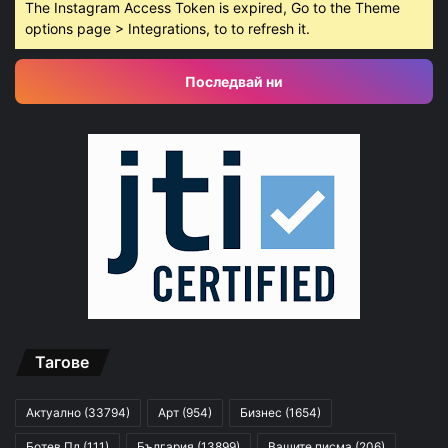
The Instagram Access Token is expired, Go to the Theme
options page > Integrations, to to refresh it.
Последвай ни
Тагове
Актуално
(33794)
Арт
(954)
Бизнес
(1654)
Ботев Пд
(111)
България
(13899)
Вашите писма
(206)