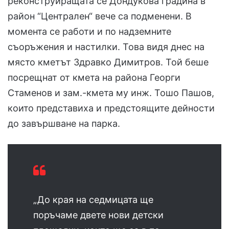
реконструиращата се Дондукова градина в
район “Централен“ вече са подменени. В
момента се работи и по надземните
съоръжения и настилки. Това видя днес на
място кметът Здравко Димитров. Той беше
посрещнат от кмета на района Георги
Стаменов и зам.-кмета му инж. Тошо Пашов,
които представиха и предстоящите дейности
до завършване на парка.
„До края на седмицата ще
поръчаме двете нови детски