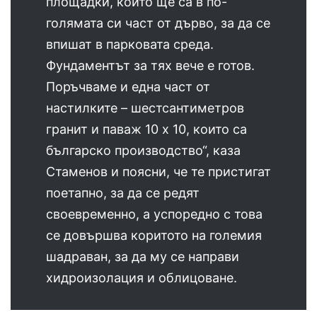
площадки, които ще са в по-
голямата си част от дърво, за да се
впишат в парковата среда.
Фундаментът за тях вече e готов.
Поръчваме и една част от
настилките – шестсантиметров
гранит и паваж 10 х 10, които са
българско производство“, каза
Стаменов и поясни, че те пристигат
поетапно, за да се редят
своевременно, а успоредно с това
се довършва коритото на големия
шадраван, за да му се направи
хидроизолация и облицоване.