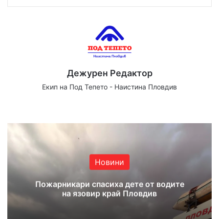
Дежурен Редактор
Екип на Под Тепето - Наистина Пловдив
Website
Facebook
X
YouTube
Instagram
Новини
Пожарникари спасиха дете от водите
на язовир край Пловдив