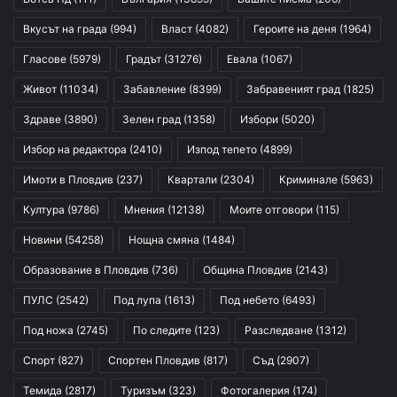
Вкусът на града
(994)
Власт
(4082)
Героите на деня
(1964)
Гласове
(5979)
Градът
(31276)
Евала
(1067)
Живот
(11034)
Забавление
(8399)
Забравеният град
(1825)
Здраве
(3890)
Зелен град
(1358)
Избори
(5020)
Избор на редактора
(2410)
Изпод тепето
(4899)
Имоти в Пловдив
(237)
Квартали
(2304)
Криминале
(5963)
Култура
(9786)
Мнения
(12138)
Моите отговори
(115)
Новини
(54258)
Нощна смяна
(1484)
Образование в Пловдив
(736)
Община Пловдив
(2143)
ПУЛС
(2542)
Под лупа
(1613)
Под небето
(6493)
Под ножа
(2745)
По следите
(123)
Разследване
(1312)
Спорт
(827)
Спортен Пловдив
(817)
Съд
(2907)
Темида
(2817)
Туризъм
(323)
Фотогалерия
(174)