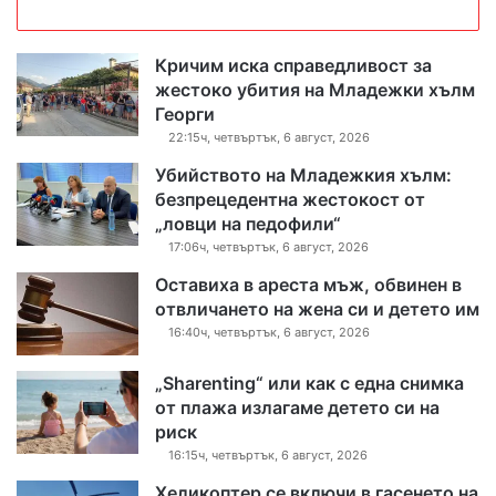
Кричим иска справедливост за
жестоко убития на Младежки хълм
Георги
22:15ч, четвъртък, 6 август, 2026
Убийството на Младежкия хълм:
безпрецедентна жестокост от
„ловци на педофили“
17:06ч, четвъртък, 6 август, 2026
Оставиха в ареста мъж, обвинен в
отвличането на жена си и детето им
16:40ч, четвъртък, 6 август, 2026
„Sharenting“ или как с една снимка
от плажа излагаме детето си на
риск
16:15ч, четвъртък, 6 август, 2026
Хеликоптер се включи в гасенето на