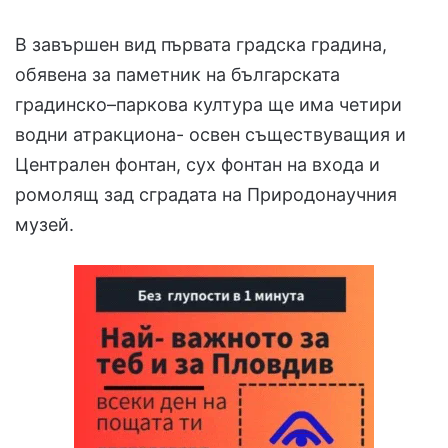
В завършен вид първата градска градина,
обявена за паметник на българската
градинско–паркова култура ще има четири
водни атракциона- освен съществуващия и
Централен фонтан, сух фонтан на входа и
ромолящ зад сградата на Природонаучния
музей.