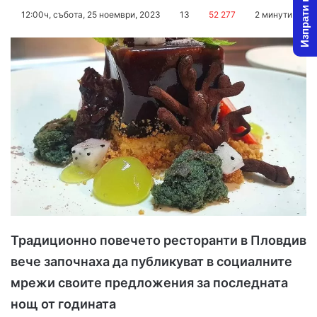
Изпрати новина
on
an
12:00ч, събота, 25 ноември, 2023
13
52 277
2 минути
X
email
Традиционно повечето ресторанти в Пловдив
вече започнаха да публикуват в социалните
мрежи своите предложения за последната
нощ от годината