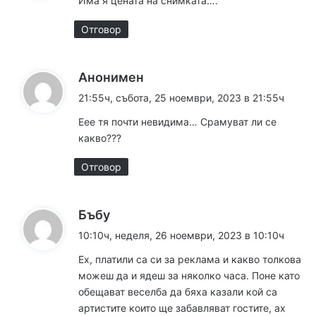
Има я цената на снимката….
а
:
Отговор
к
Анонимен
а
21:55ч, събота, 25 ноември, 2023 в 21:55ч
з
Еее тя почти невидима… Срамуват ли се
а
какво???
:
Отговор
к
Бъбу
а
10:10ч, неделя, 26 ноември, 2023 в 10:10ч
з
Ех, платили са си за реклама и какво толкова
а
можеш да и ядеш за няколко часа. Поне като
:
обещават веселба да бяха казали кой са
артистите които ще забавляват гостите, ах