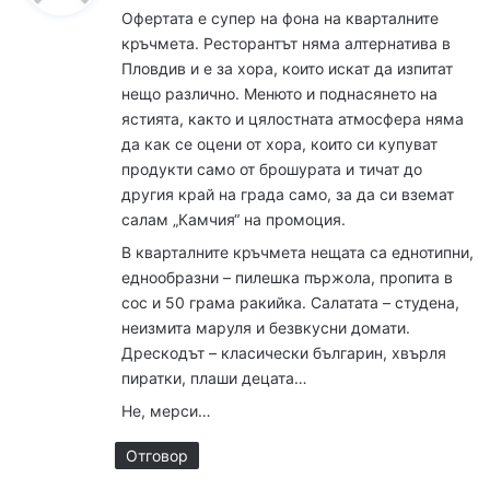
з
Офертата е супер на фона на кварталните
а
кръчмета. Ресторантът няма алтернатива в
:
Пловдив и е за хора, които искат да изпитат
нещо различно. Менюто и поднасянето на
ястията, както и цялостната атмосфера няма
да как се оцени от хора, които си купуват
продукти само от брошурата и тичат до
другия край на града само, за да си вземат
салам „Камчия“ на промоция.
В кварталните кръчмета нещата са еднотипни,
еднообразни – пилешка пържола, пропита в
сос и 50 грама ракийка. Салатата – студена,
неизмита маруля и безвкусни домати.
Дрескодът – класически българин, хвърля
пиратки, плаши децата…
Не, мерси…
Отговор