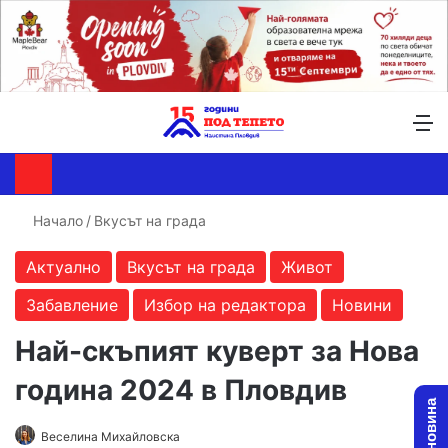
Търсене ...
Switch skin
М
Начало
/
Вкусът на града
Актуално
Вкусът на града
Живот
Забавление
Избор на редактора
Новини
Най-скъпият куверт за Нова
година 2024 в Пловдив
Follow
Send
Веселина Михайловска