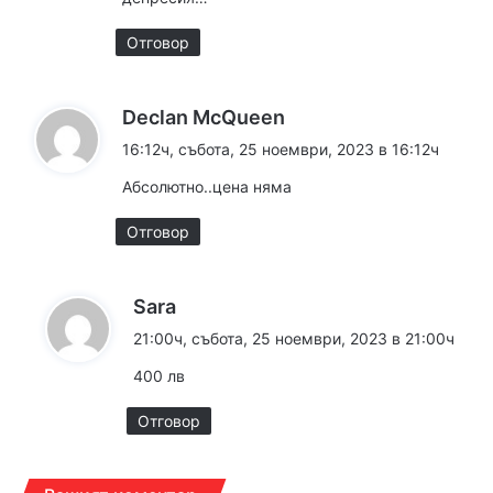
:
Отговор
к
Declan McQueen
а
16:12ч, събота, 25 ноември, 2023 в 16:12ч
з
Абсолютно..цена няма
а
:
Отговор
к
Sara
а
21:00ч, събота, 25 ноември, 2023 в 21:00ч
з
400 лв
а
:
Отговор