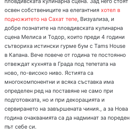
пловдивската кулинарна сцена. Зад него стоят
освен собствениците на елегантния
хотел в
подножитето на Сахат тепе
, Визуализа, и
добре познатите на пловдивската кулинарна
сцена Мелиса и Тодор, които преди 4 години
сътвориха истински гурме бум с Tams House
в Капана. Вече повече от година те постоянно
отвеждат кухнята в Града под тепетата на
ново, по-високо ниво. Ястията са
многокомпонентни и всяка съставка има
определен ред на поставяне не само при
подготовката, но и при декорацията и
сервирането на завършената чиния., а за Нова
година очакванията са да надминат за пореден
път себе си.