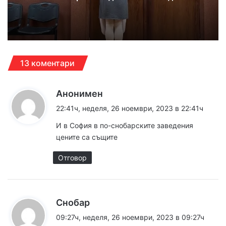
13 коментари
к
Анонимен
а
22:41ч, неделя, 26 ноември, 2023 в 22:41ч
з
И в София в по-снобарските заведения
а
цените са същите
:
Отговор
к
Снобар
а
09:27ч, неделя, 26 ноември, 2023 в 09:27ч