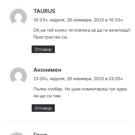
к
TAURUS
а
16:33ч, неделя, 26 ноември, 2023 в 16:33ч
з
ОК,на теб колко ти платиха,за да ги изчеткаш?
а
Пристрастен си.
:
Отговор
к
Анонимен
а
23:20ч, неделя, 26 ноември, 2023 в 23:20ч
з
Пълен снобар. Но щом коментираш тук едва
а
ли ще си там.
:
Отговор
к
Гошо