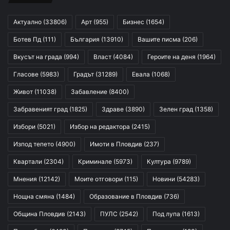
Актуално
(33806)
Арт
(955)
Бизнес
(1654)
Ботев Пд
(111)
България
(13910)
Вашите писма
(206)
Вкусът на града
(994)
Власт
(4084)
Героите на деня
(1964)
Гласове
(5983)
Градът
(31289)
Евала
(1068)
Живот
(11038)
Забавление
(8400)
Забравеният град
(1825)
Здраве
(3890)
Зелен град
(1358)
Избори
(5021)
Избор на редактора
(2415)
Изпод тепето
(4900)
Имоти в Пловдив
(237)
Квартали
(2304)
Криминале
(5973)
Култура
(9789)
Мнения
(12142)
Моите отговори
(115)
Новини
(54283)
Нощна смяна
(1484)
Образование в Пловдив
(736)
Община Пловдив
(2143)
ПУЛС
(2542)
Под лупа
(1613)