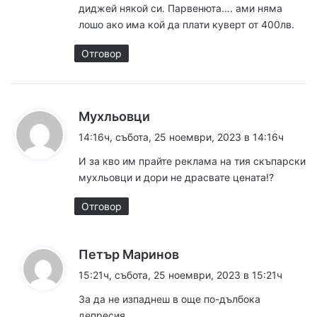
диджей някой си. Парвенюта…. ами няма
лошо ако има кой да плати куверт от 400лв.
Отговор
к
Мухльовци
а
14:16ч, събота, 25 ноември, 2023 в 14:16ч
з
И за кво им прайте реклама на тия скъпарски
а
мухльовци и дори не драсвате цената!?
:
Отговор
к
Петър Маринов
а
15:21ч, събота, 25 ноември, 2023 в 15:21ч
з
За да не изпаднеш в още по-дълбока
а
депресия…