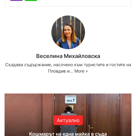
Веселина Михайловска
Създава съдържание, насочено към туристите и гостите на
Пловдив и…
More »
Website
Facebook
X
YouTube
Instagram
Актуално
Кошмарът на една майка в съда