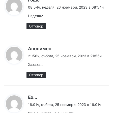
а
08:54ч, неделя, 26 ноември, 2023 в 08:54ч
з
Heделя21
а
:
Отговор
к
Анонимен
а
21:56ч, събота, 25 ноември, 2023 в 21:56ч
з
Хахаха…
а
:
Отговор
к
Ех...
а
16:01ч, събота, 25 ноември, 2023 в 16:01ч
з