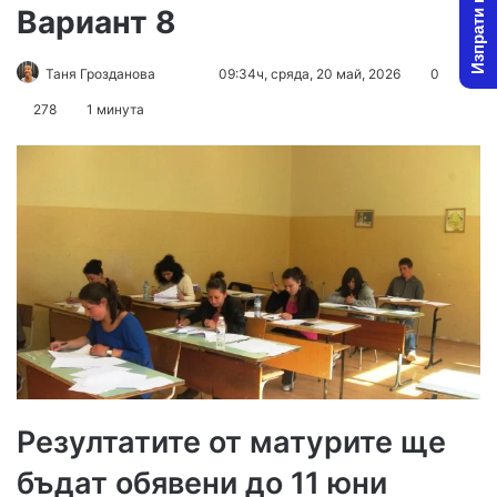
Изпрати новина
Вариант 8
Follow
Send
Таня Грозданова
09:34ч, сряда, 20 май, 2026
0
on
an
278
1 минута
X
email
Резултатите от матурите ще
бъдат обявени до 11 юни