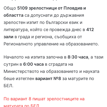
Общо
5109 зрелостници от Пловдив и
областта
са допуснати до държавния
зрелостен изпит по български език и
литература, който се провежда днес в
412
зали
в града и региона, съобщиха от
Регионалното управление на образованието.
Началото на изпита започна в
8:30 часа
, а тази
сутрин в
6:00 часа
в сградата на
Министерството на образованието и науката
беше изтеглен
вариант №8
за матурите по
БЕЛ.
По вариант 8 пишат зрелостниците на
матурата по БЕЛ