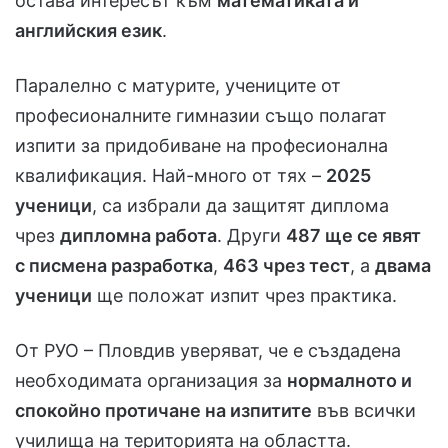
остава интересът към
математиката и
английския език
.
Паралелно с матурите, учениците от
професионалните гимназии също полагат
изпити за придобиване на професионална
квалификация. Най-много от тях –
2025
ученици
, са избрали да защитят диплома
чрез
дипломна работа
. Други
487 ще се явят
с писмена разработка
,
463 чрез тест
, а
двама
ученици
ще положат изпит чрез практика.
От РУО – Пловдив уверяват, че е създадена
необходимата организация за
нормалното и
спокойно протичане на изпитите
във всички
училища на територията на областта.