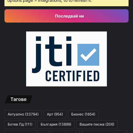
options page > Integrations, to to refresh it.
Последвай ни
Тагове
Актуално
(33794)
Арт
(954)
Бизнес
(1654)
Ботев Пд
(111)
България
(13899)
Вашите писма
(206)