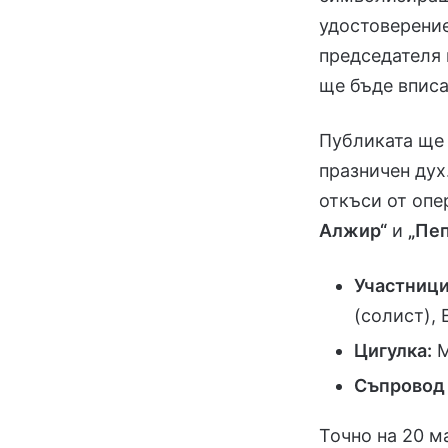
удостоверение
председателя 
ще бъде вписа
Публиката ще 
празничен дух
откъси от оп
Алжир“
и
„Пе
Участници
(солист),
Цигулка:
М
Съпровод 
Точно на 20 м