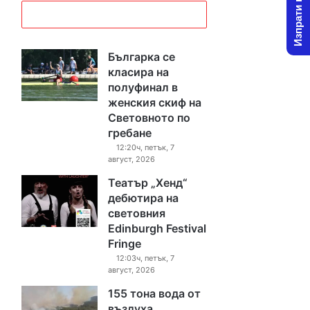
Изпрати новина
Българка се
класира на
полуфинал в
женския скиф на
Световното по
гребане
12:20ч, петък, 7
август, 2026
Театър „Хенд“
дебютира на
световния
Edinburgh Festival
Fringe
12:03ч, петък, 7
август, 2026
155 тона вода от
въздуха