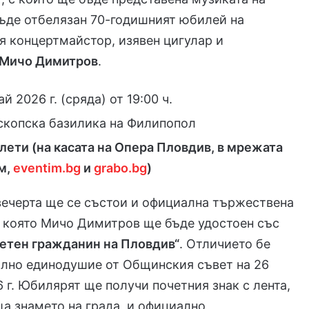
ъде отбелязан 70-годишният юбилей на
 концертмайстор, изявен цигулар и
Мичо Димитров
.
й 2026 г. (сряда) от 19:00 ч.
копска базилика на Филипопол
лети (на касата на Опера Пловдив, в мрежата
м,
eventim.bg
и
grabo.bg
)
вечерта ще се състои и официална тържествена
 която Мичо Димитров ще бъде удостоен със
етен гражданин на Пловдив“
. Отличието бе
ълно единодушие от Общинския съвет на 26
 г. Юбилярят ще получи почетния знак с лента,
а знамето на града, и официално