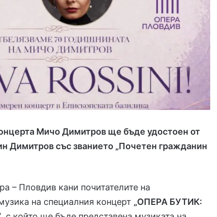
концерта Мичо Димитров ще бъде удостоен от
ин Димитров със званието „Почетен гражданин
а – Пловдив кани почитателите на
музика на специалния концерт
„ОПЕРА БУТИК:
“
, с който ще бъде представена музиката на