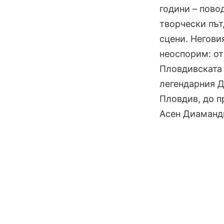
години – пово
творчески път
сцени. Негови
неоспорим: от
Пловдивската
легендарния Д
Пловдив, до п
Асен Диаманди