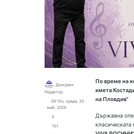
По време на 
Дежурен
кмета Костад
Follow
Send
Редактор
on
an
на Пловдив“
09:15ч, сряда, 20
X
email
май, 2026
Държавна опер
0
класическата 
151
VIVA РОСИНИ