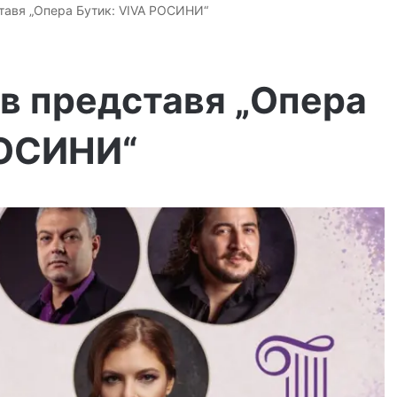
тавя „Опера Бутик: VIVA РОСИНИ“
в представя „Опера
РОСИНИ“