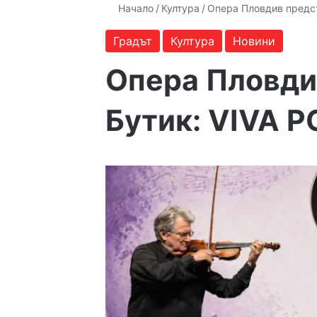
Начало
/
Култура
/
Опера Пловдив предс
Градът
Култура
Новини
Опера Пловди
Бутик: VIVA 