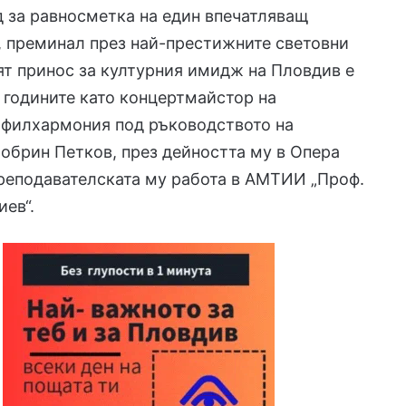
д за равносметка на един впечатляващ
, преминал през най-престижните световни
ят принос за културния имидж на Пловдив е
 годините като концертмайстор на
 филхармония под ръководството на
обрин Петков, през дейността му в Опера
реподавателската му работа в АМТИИ „Проф.
ев“.