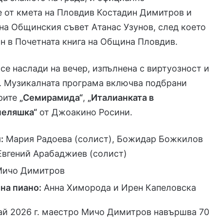
 от кмета на Пловдив Костадин Димитров и
на Общинския съвет Атанас Узунов, след което
н в Почетната книга на Община Пловдив.
се наслади на вечер, изпълнена с виртуозност и
. Музикалната програма включва подбрани
ерите
„Семирамида“
,
„Италианката в
пеляшка“
от Джоакино Росини.
:
Мария Радоева (солист), Божидар Божкилов
 Евгений Арабаджиев (солист)
ичо Димитров
на пиано:
Анна Химорода и Ирен Капеловска
ай 2026 г. маестро Мичо Димитров навършва 70