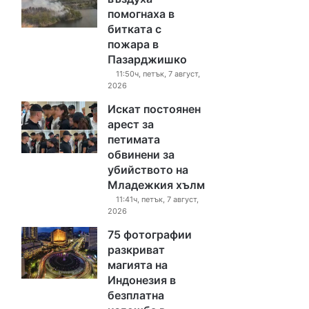
помогнаха в
битката с
пожара в
Пазарджишко
11:50ч, петък, 7 август,
2026
Искат постоянен
арест за
петимата
обвинени за
убийството на
Младежкия хълм
11:41ч, петък, 7 август,
2026
75 фотографии
разкриват
магията на
Индонезия в
безплатна