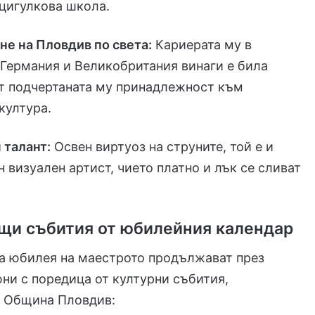
цигулкова школа.
е на Пловдив по света:
Кариерата му в
Германия и Великобритания винаги е била
от подчертаната му принадлежност към
култура.
 талант:
Освен виртуоз на струните, той е и
 визуален артист, чието платно и лък се сливат
щи събития от юбилейния календар
на юбилея на маестрото продължават през
ни с поредица от културни събития,
т Община Пловдив: