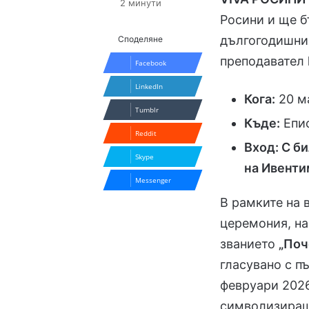
2 минути
Росини и ще б
дългогодишния
Споделяне
преподавател
Facebook
LinkedIn
Кога:
20 ма
Tumblr
Къде:
Епис
Reddit
Вход:
С би
Skype
на Ивенти
Messenger
В рамките на 
церемония, на
званието
„Поч
гласувано с п
февруари 2026
символизиращ