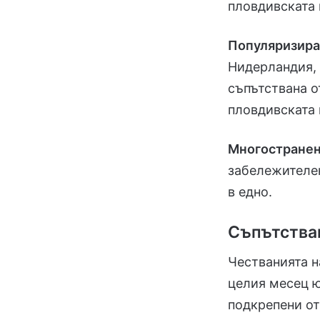
пловдивската 
Популяризиран
Нидерландия, 
съпътствана 
пловдивската 
Многостранен
забележителен
в едно.
Съпътства
Честванията 
целия месец ю
подкрепени о