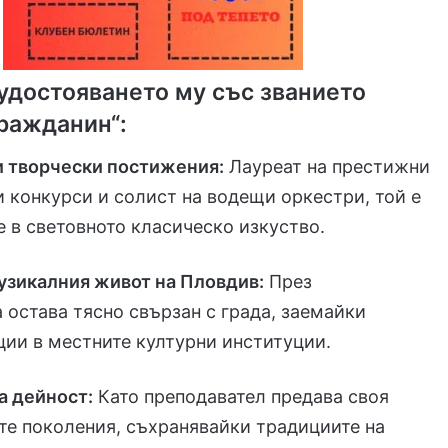
удостояването му със званието
ражданин“:
 творчески постижения:
Лауреат на престижни
конкурси и солист на водещи оркестри, той е
 в световното класическо изкуство.
узикалния живот на Пловдив:
През
 остава тясно свързан с града, заемайки
ии в местните културни институции.
а дейност:
Като преподавател предава своя
те поколения, съхранявайки традициите на