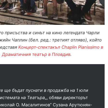
о присъства и синът на кино легендата Чарли
ийн Чаплин (бел. ред.: третият отляво), който
редставя
Концерт-спектакъл Chaplin Pianissimo в
Драматичния театър в Пловдив
.
е ще бъдат пуснати в продажба на 1 юли
истемата на Театъра
„, обяви директорът
иколай О. Масалитинов“ Сузана Арутюнян-