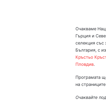
Очакваме Наци
Гърция и Севе
селекция със 
България, с и
Кръстьо Кръс
Пловдив
.
Програмата щ
на страниците
Очаквайте по