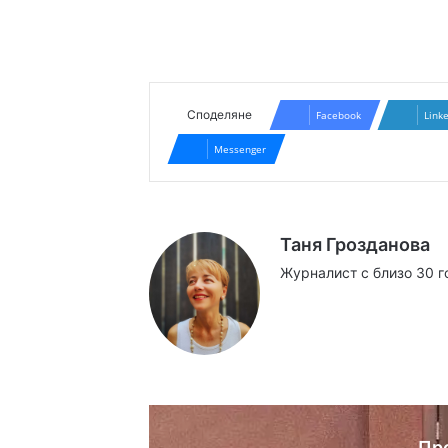
Споделяне
Facebook
Link
Messenger
Таня Грозданова
Журналист с близо 30 г
Website
Facebook
X
YouTube
Instag
Пр