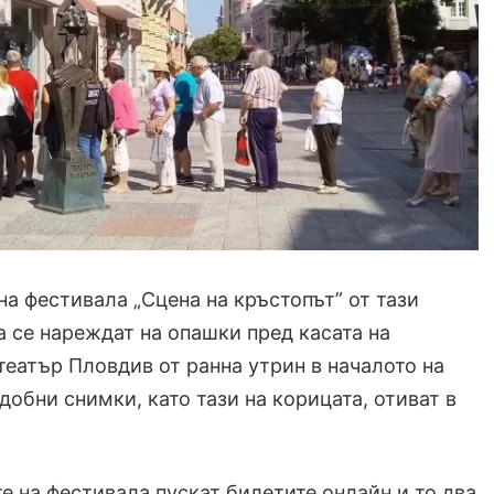
на фестивала „Сцена на кръстопът” от тази
а се нареждат на опашки пред касата на
еатър Пловдив от ранна утрин в началото на
добни снимки, като тази на корицата, отиват в
е на фестивала пускат билетите онлайн и то два