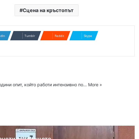
Сцена на кръстопът
edIn
Tumblr
Reddit
Skype
одини опит, който работи интензивно по…
More »
ram
очети следващото