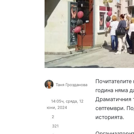
Почитателите 
Таня Грозданова
година няма д
Follow
Send
on
an
Драматичния т
14:05ч, сряда, 12
X
email
юни, 2024
септември. По
историята.
2
321
Организаторит