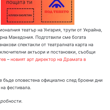
оналния театър на Унгария, трупи от Украйна,
рна Македония. Подготвили сме богата
знакови спектакли от театралната карта на
зключителни актьори и постановки, съобщи
тев
–
новият арт директор на Драмата в
е бъде оповестена официално след броени дни
 на фестивала.
дробности.