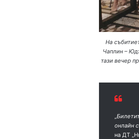
На събитиет
Чаплин – Юдж
тази вечер п
„
Билетит
онлайн с
на ДТ „Н