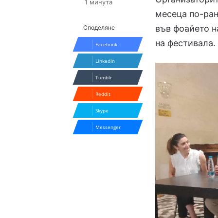
1 минута
месеца по-ран
във фоайето н
Споделяне
на фестивала.
Facebook
LinkedIn
Tumblr
Reddit
Skype
Messenger