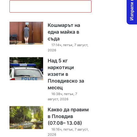
Изпрати новина
Кошмарът на
една майка в
съда
17:14ч, петък, 7 август,
2026
Над 5 кг
наркотици
иззети в
Пловдивско за
месец
16:38ч, петък, 7
август, 2026
Какво да правим
в Пловдив
(07.08– 13.08)
16:16ч, петък, 7 август,
2026