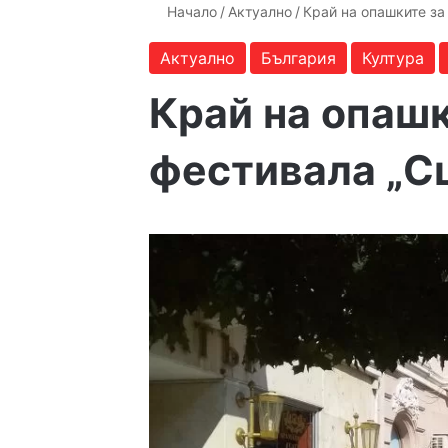
Начало
/
Актуално
/
Край на опашките за
Актуално
България
Култура
Край на опашк
фестивала „С