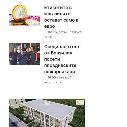
Етикетите в
магазините
остават само в
евро
16:10ч, петък, 7 август,
2026
Специален гост
от Бразилия
посети
пловдивските
пожарникари
16:00ч, петък, 7
август, 2026