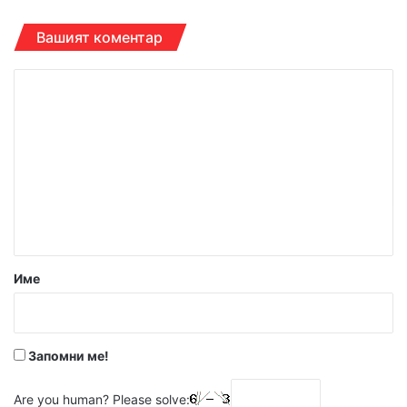
Вашият коментар
К
о
м
е
н
т
а
р
Име
:
*
Запомни ме!
Are you human? Please solve: