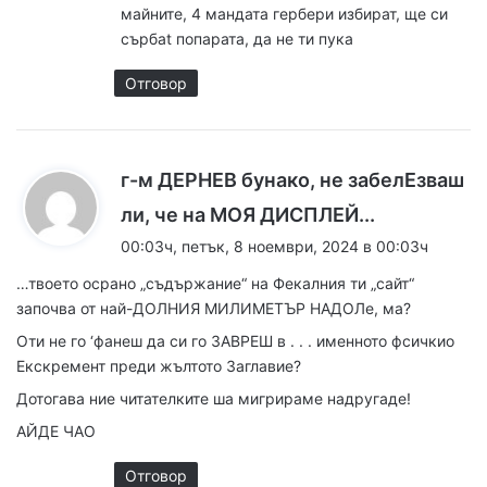
майните, 4 мандата гербери избират, ще си
:
сърбаt попарата, да не ти пука
Отговор
г-м ДЕРНЕВ бунако, не забелЕзваш
к
ли, че на МОЯ ДИСПЛЕЙ...
а
00:03ч, петък, 8 ноември, 2024 в 00:03ч
з
…твоето осрано „съдържание“ на Фекалния ти „сайт“
а
започва от най-ДОЛНИЯ МИЛИМЕТЪР НАДОЛе, ма?
:
Оти не го ‘фанеш да си го ЗАВРЕШ в . . . именното фсичкио
Екскремент преди жълтото Заглавие?
Дотогава ние читателките ша мигрираме надругаде!
АЙДЕ ЧАО
Отговор