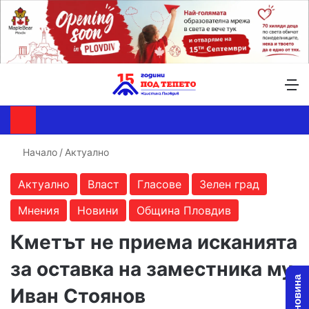
Търсене ...
Switch skin
М
Начало
/
Актуално
Актуално
Власт
Гласове
Зелен град
Мнения
Новини
Община Пловдив
Кметът не приема исканията
за оставка на заместника му
Иван Стоянов