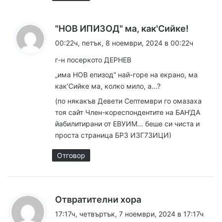
к
"НОВ ИПИЗОД" ма, как'Сийке!
а
00:22ч, петък, 8 ноември, 2024 в 00:22ч
з
г-н посеркото ДЕРНЕВ
а
„има НОВ епизод“ най-горе на екрано, ма
:
как’Сийке ма, колко мило, а…?
(по някакъв Девети Септември го омазаха
тоя сайт Член-кореспондентите на БАН’ДА
йабилитирани от ЕВУИМ… беше си чиста и
проста страница БРЗ ИЗГ7ЗИЦИ)
Отговор
к
Отвратителни хора
а
17:17ч, четвъртък, 7 ноември, 2024 в 17:17ч