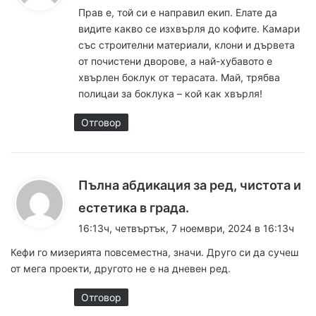
з
Прав е, той си е направил екип. Елате да
а
видите какво се изхвърля до кофите. Камари
:
със строителни материали, клони и дървета
от почистени дворове, а най-хубавото е
хвърлен боклук от терасата. Май, трябва
полицаи за боклука – кой как хвърля!
Отговор
Пълна абдикация за ред, чистота и
к
естетика в града.
а
16:13ч, четвъртък, 7 ноември, 2024 в 16:13ч
з
Кефи го мизерията повсеместна, значи. Друго си да сучеш
а
от мега проекти, другото не е на дневен ред.
:
Отговор