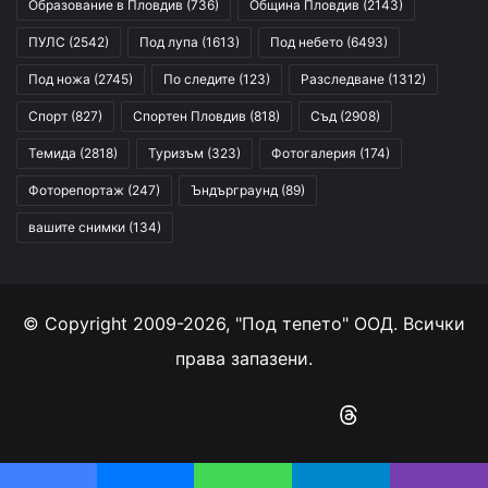
Образование в Пловдив
(736)
Община Пловдив
(2143)
ПУЛС
(2542)
Под лупа
(1613)
Под небето
(6493)
Под ножа
(2745)
По следите
(123)
Разследване
(1312)
Спорт
(827)
Спортен Пловдив
(818)
Съд
(2908)
Темида
(2818)
Туризъм
(323)
Фотогалерия
(174)
Фоторепортаж
(247)
Ъндърграунд
(89)
вашите снимки
(134)
© Copyright 2009-2026, "Под тепето" ООД. Всички
права запазени.
Facebook
YouTube
Instagram
RSS
Threads