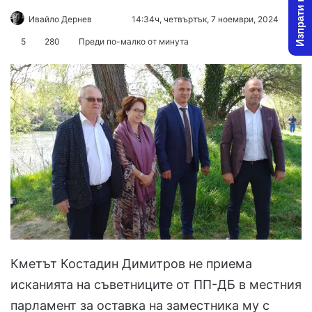
Изпрати новина
Follow
Send
Ивайло Дернев
14:34ч, четвъртък, 7 ноември, 2024
on
an
5
280
Преди по-малко от минута
X
email
Кметът Костадин Димитров не приема
исканията на съветниците от ПП-ДБ в местния
парламент за оставка на заместника му с