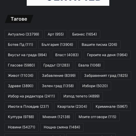
Тагове
Актуално
(33799)
Арт
(955)
Бизнес
(1654)
Ботев Пд
(111)
България
(13906)
Вашите писма
(206)
Вкусът на града
(994)
Власт
(4083)
Героите на деня
(1964)
Гласове
(5980)
Градът
(31283)
Евала
(1068)
Живот
(11036)
Забавление
(8399)
Забравеният град
(1825)
Здраве
(3890)
Зелен град
(1358)
Избори
(5020)
Избор на редактора
(2411)
Изпод тепето
(4899)
Имоти в Пловдив
(237)
Квартали
(2304)
Криминале
(5967)
Култура
(9788)
Мнения
(12138)
Моите отговори
(115)
Новини
(54271)
Нощна смяна
(1484)