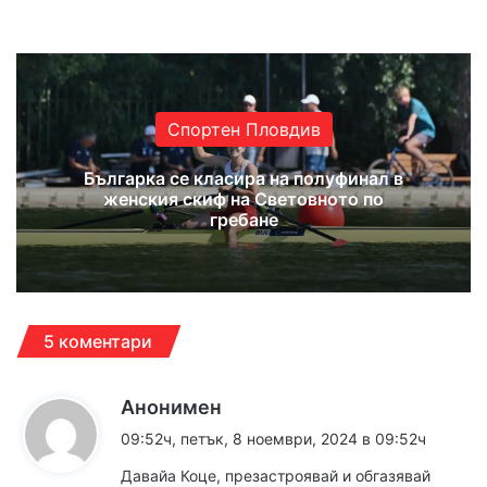
Website
Facebook
X
YouTube
Instagram
Спортен Пловдив
Българка се класира на полуфинал в
женския скиф на Световното по
гребане
5 коментари
к
Анонимен
а
09:52ч, петък, 8 ноември, 2024 в 09:52ч
з
Давайа Коце, презастроявай и обгазявай
а