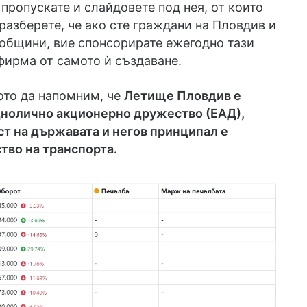
 пропускате и слайдовете под нея, от които
разберете, че ако сте граждани на Пловдив и
общини, вие спонсорирате ежегодно тази
ирма от самото ѝ създаване.
ото да напомним, че
Летище Пловдив е
днолично акционерно дружество (ЕАД),
т на държавата и негов принципал е
тво на транспорта.