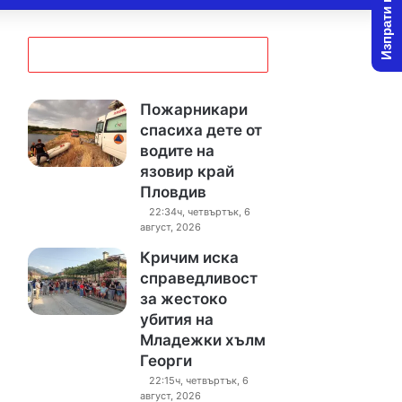
Изпрати новина
Пожарникари
спасиха дете от
водите на
язовир край
Пловдив
22:34ч, четвъртък, 6
август, 2026
Кричим иска
справедливост
за жестоко
убития на
Младежки хълм
Георги
22:15ч, четвъртък, 6
август, 2026