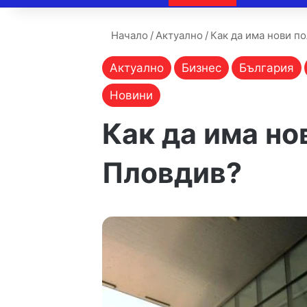
Начало
/
Актуално
/
Как да има нови п
Актуално
Бизнес
България
Новини
Как да има но
Пловдив?