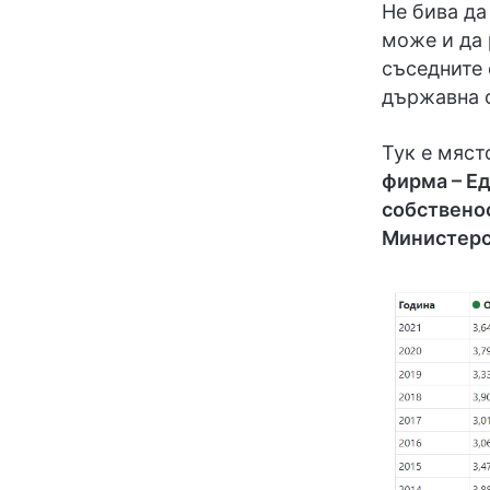
Не бива да
може и да 
съседните 
държавна ф
Тук е мяст
фирма – Е
собственос
Министерс