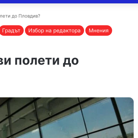
олети до Пловдив?
Градът
Избор на редактора
Мнения
ви полети до