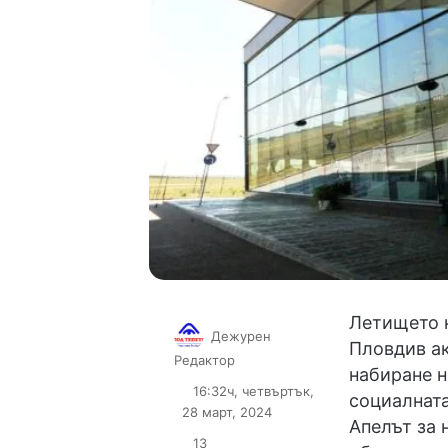
Летището н
Дежурен
Пловдив ак
Follow
Send
Редактор
набиране н
on
an
16:32ч, четвъртък,
социалната
X
email
28 март, 2024
Апелът за 
13