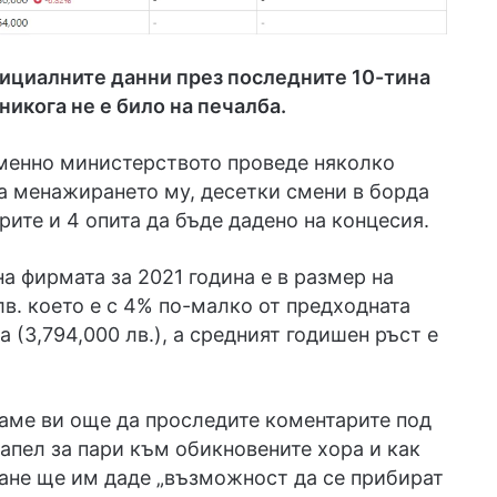
ициалните данни през последните 10-тина
 никога не е било на печалба.
енно министерството проведе няколко
а менажирането му, десетки смени в борда
рите и 4 опита да бъде дадено на концесия.
а фирмата за 2021 година е в размер на
лв. което е с 4% по-малко от предходната
а (3,794,000 лв.), а средният годишен ръст е
аме ви още да проследите коментарите под
апел за пари към обикновените хора и как
ане ще им даде „възможност да се прибират