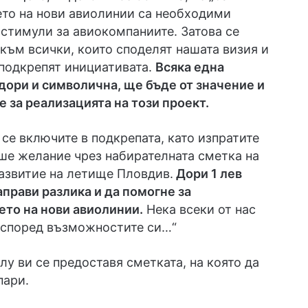
ето на нови авиолинии са необходими
стимули за авиокомпаниите. Затова се
ъм всички, които споделят нашата визия и
подкрепят инициативата.
Всяка една
дори и символична, ще бъде от значение и
 за реализацията на този проект.
се включите в подкрепата, като изпратите
ше желание чрез набирателната сметка на
азвитие на летище Пловдив.
Дори 1 лев
прави разлика и да помогне за
ето на нови авиолинии.
Нека всеки от нас
 според възможностите си…“
лу ви се предоставя сметката, на която да
пари.