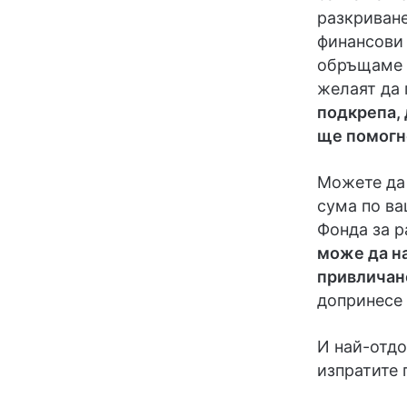
разкриван
финансови 
обръщаме к
желаят да 
подкрепа, 
ще помогне
Можете да 
сума по ва
Фонда за р
може да на
привличан
допринесе
И най-отдо
изпратите 