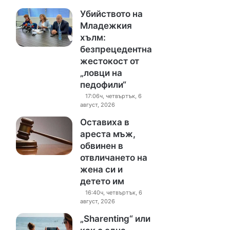
Убийството на
Младежкия
хълм:
безпрецедентна
жестокост от
„ловци на
педофили“
17:06ч, четвъртък, 6
август, 2026
Оставиха в
ареста мъж,
обвинен в
отвличането на
жена си и
детето им
16:40ч, четвъртък, 6
август, 2026
„Sharenting“ или