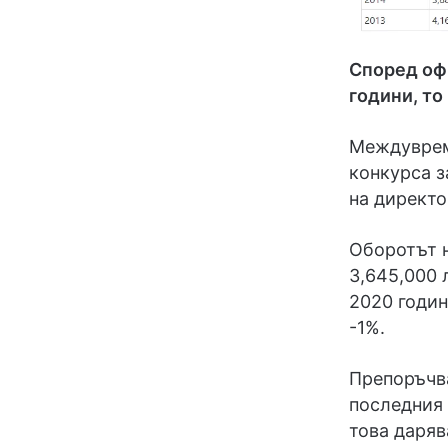
Според оф
години, то
Междуврем
конкурса з
на директо
Оборотът н
3,645,000 
2020 годин
-1%.
Препоръчв
последния 
това даряв