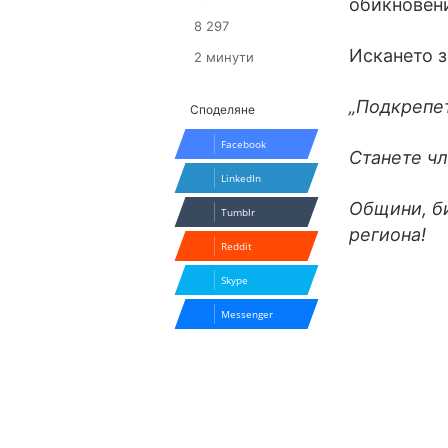
обикновени
8 297
Искането з
2 минути
„Подкрепе
Споделяне
Facebook
Станете чл
LinkedIn
Общини, би
Tumblr
региона!
Reddit
Skype
Messenger