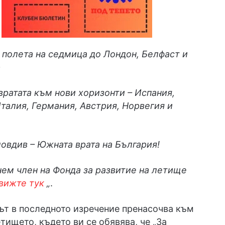
 полета на седмица до Лондон, Белфаст и
р
ратата към нови хоризонти – Испания,
талия, Германия, Австрия, Норвегия и
овдив – Южната врата на България!
нем член на Фонда за развитие на летище
вижте тук
„
.
ът в последното изречение пренасочва към
етището, където ви се обявява, че „За