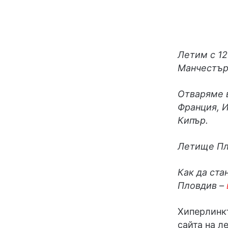
Летим с 12
Манчестъ
Отваряме в
Франция, И
Кипър.
Летище Пл
Как да ста
Пловдив –
Хиперлинк
сайта на л