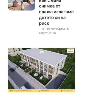
как с една
снимка от
плажа излагаме
детето си на
риск
16:15ч, четвъртък, 6
август, 2026