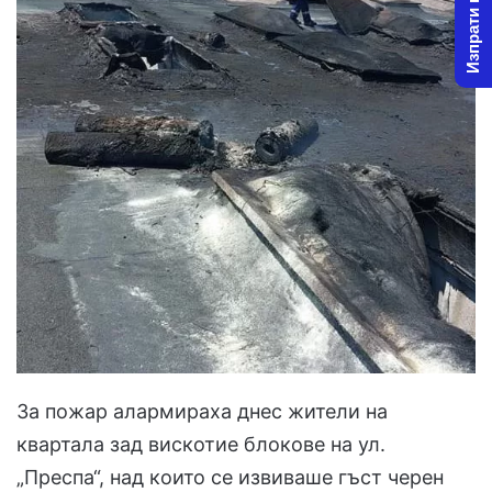
Изпрати новина
За пожар алармираха днес жители на
квартала зад вискотие блокове на ул.
„Преспа“, над които се извиваше гъст черен