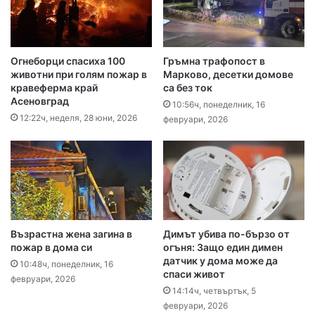
Огнеборци спасиха 100
Гръмна трафопост в
животни при голям пожар в
Марково, десетки домове
кравеферма край
са без ток
Асеновград
10:56ч, понеделник, 16
12:22ч, неделя, 28 юни, 2026
февруари, 2026
Възрастна жена загина в
Димът убива по-бързо от
пожар в дома си
огъня: Защо един димен
датчик у дома може да
10:48ч, понеделник, 16
спаси живот
февруари, 2026
14:14ч, четвъртък, 5
февруари, 2026