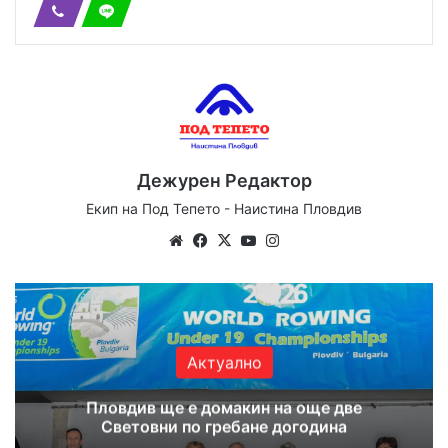
Дежурен Редактор
Екип на Под Тепето - Наистина Пловдив
Website
Facebook
X
YouTube
Instagram
Актуално
Пловдив ще е домакин на още две
Световни по гребане догодина