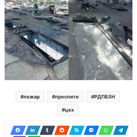
пожар
преспите
РДПБЗН
цех