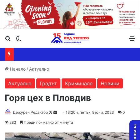
Търсене ...
Switch skin
М
Начало
/
Актуално
Актуално
Градът
Криминале
Новини
Горя цех в Пловдив
Follow
Send
Дежурен Редактор
13:20ч, петък, 9 юни, 2023
0
on
an
283
Преди по-малко от минута
X
email