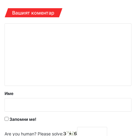
Вашият коментар
К
о
м
е
н
т
а
р
Име
:
*
Запомни ме!
Are you human? Please solve: