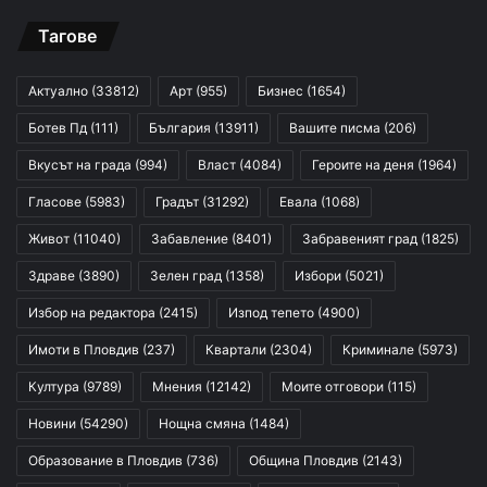
Тагове
Актуално
(33812)
Арт
(955)
Бизнес
(1654)
Ботев Пд
(111)
България
(13911)
Вашите писма
(206)
Вкусът на града
(994)
Власт
(4084)
Героите на деня
(1964)
Гласове
(5983)
Градът
(31292)
Евала
(1068)
Живот
(11040)
Забавление
(8401)
Забравеният град
(1825)
Здраве
(3890)
Зелен град
(1358)
Избори
(5021)
Избор на редактора
(2415)
Изпод тепето
(4900)
Имоти в Пловдив
(237)
Квартали
(2304)
Криминале
(5973)
Култура
(9789)
Мнения
(12142)
Моите отговори
(115)
Новини
(54290)
Нощна смяна
(1484)
Образование в Пловдив
(736)
Община Пловдив
(2143)