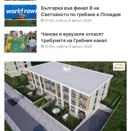
Българка във финал B на
Световното по гребане в Пловдив
12:14ч, събота, 8 август, 2026
Чанове и вувузели огласят
трибуните на Гребния канал
12:05ч, събота, 8 август, 2026