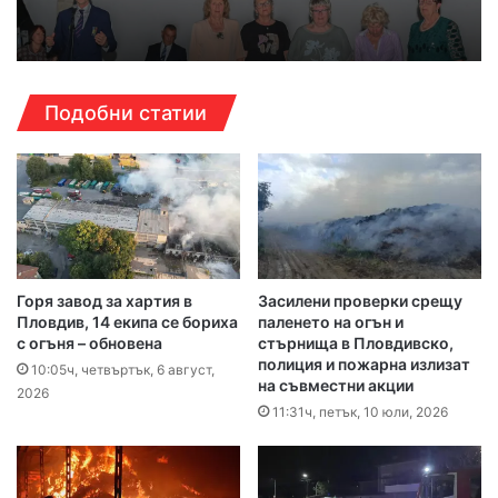
Подобни статии
Горя завод за хартия в
Засилени проверки срещу
Пловдив, 14 екипа се бориха
паленето на огън и
с огъня – обновена
стърнища в Пловдивско,
полиция и пожарна излизат
10:05ч, четвъртък, 6 август,
на съвместни акции
2026
11:31ч, петък, 10 юли, 2026