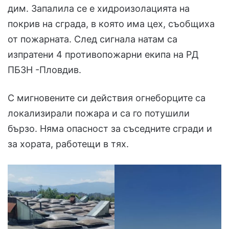
дим. Запалила се е хидроизолацията на
покрив на сграда, в която има цех, съобщиха
от пожарната. След сигнала натам са
изпратени 4 противопожарни екипа на РД
ПБЗН -Пловдив.
С мигновените си действия огнеборците са
локализирали пожара и са го потушили
бързо. Няма опасност за съседните сгради и
за хората, работещи в тях.