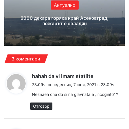
Актуално
6000 декара горяха край Асеновград,
пожарът е овладян
3 коментари
к
hahah da vi imam statiite
а
23:09ч, понеделник, 7 юни, 2021 в 23:09ч
з
Neznaeh che da si na glavnata e „incognito“ ?
а
:
Отговор