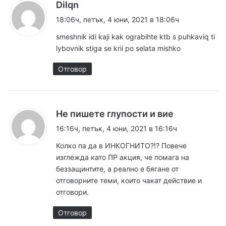
к
Dilqn
а
18:06ч, петък, 4 юни, 2021 в 18:06ч
з
smeshnik idi kaji kak ograbihte ktb s puhkaviq ti
а
lybovnik stiga se krii po selata mishko
:
Отговор
к
Не пишете глупости и вие
а
16:16ч, петък, 4 юни, 2021 в 16:16ч
з
Колко па да в ИНКОГНИТО?!? Повече
а
изглежда като ПР акция, че помага на
:
беззащинтите, а реално е бягане от
отговорните теми, които чакат действие и
отговори.
Отговор