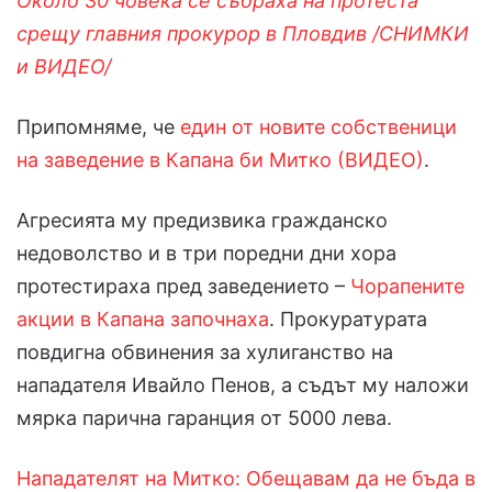
Около 30 човека се събраха на протеста
срещу главния прокурор в Пловдив /СНИМКИ
и ВИДЕО/
Припомняме, че
един от новите собственици
на заведение в Капана би Митко (ВИДЕО)
.
Агресията му предизвика гражданско
недоволство и в три поредни дни хора
протестираха пред заведението –
Чорапените
акции в Капана започнаха
. Прокуратурата
повдигна обвинения за хулиганство на
нападателя Ивайло Пенов, а съдът му наложи
мярка парична гаранция от 5000 лева.
Нападателят на Митко: Обещавам да не бъда в