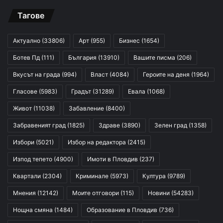
Тагове
Актуално
(33806)
Арт
(955)
Бизнес
(1654)
Ботев Пд
(111)
България
(13910)
Вашите писма
(206)
Вкусът на града
(994)
Власт
(4084)
Героите на деня
(1964)
Гласове
(5983)
Градът
(31289)
Евала
(1068)
Живот
(11038)
Забавление
(8400)
Забравеният град
(1825)
Здраве
(3890)
Зелен град
(1358)
Избори
(5021)
Избор на редактора
(2415)
Изпод тепето
(4900)
Имоти в Пловдив
(237)
Квартали
(2304)
Криминале
(5973)
Култура
(9789)
Мнения
(12142)
Моите отговори
(115)
Новини
(54283)
Нощна смяна
(1484)
Образование в Пловдив
(736)