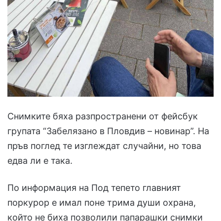
Снимките бяха разпространени от фейсбук
групата “Забелязано в Пловдив – новинар”.
На
пръв поглед те изглеждат случайни, но това
едва ли е така.
По информация на Под тепето главният
поркурор е имал поне трима души охрана,
който не биха позволили папарашки снимки