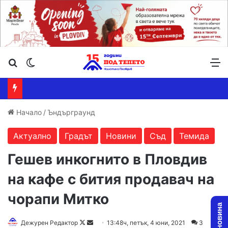
Търсене ...
Switch skin
М
Начало
/
Ъндърграунд
Актуално
Градът
Новини
Съд
Темида
Гешев инкогнито в Пловдив
на кафе с бития продавач на
чорапи Митко
Дежурен Редактор
F
S
13:48ч, петък, 4 юни, 2021
3