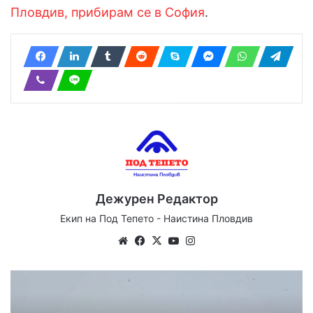
Пловдив, прибирам се в София
.
Дежурен Редактор
Екип на Под Тепето - Наистина Пловдив
We
Fa
X
Yo
Ins
bsi
ce
uT
tag
te
bo
ub
ra
ok
e
m