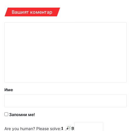
Вашият коментар
К
о
м
е
н
т
а
р
Име
:
*
Запомни ме!
Are you human? Please solve: