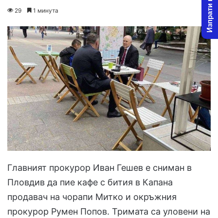
Изпрати новина
o
e
29
1 минута
l
n
l
d
o
a
w
n
o
e
n
m
X
a
i
l
Главният прокурор Иван Гешев е сниман в
Пловдив да пие кафе с бития в Капана
продавач на чорапи Митко и окръжния
прокурор Румен Попов. Тримата са уловени на