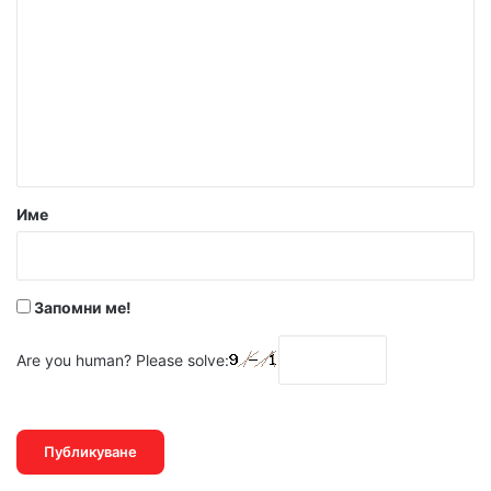
о
м
е
н
т
а
р
Име
:
*
Запомни ме!
Are you human? Please solve: