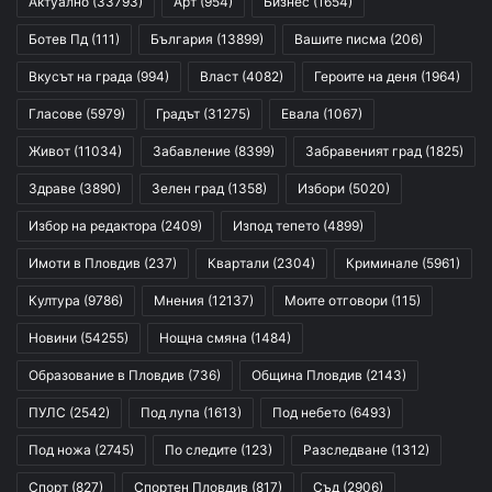
Актуално
(33793)
Арт
(954)
Бизнес
(1654)
Ботев Пд
(111)
България
(13899)
Вашите писма
(206)
Вкусът на града
(994)
Власт
(4082)
Героите на деня
(1964)
Гласове
(5979)
Градът
(31275)
Евала
(1067)
Живот
(11034)
Забавление
(8399)
Забравеният град
(1825)
Здраве
(3890)
Зелен град
(1358)
Избори
(5020)
Избор на редактора
(2409)
Изпод тепето
(4899)
Имоти в Пловдив
(237)
Квартали
(2304)
Криминале
(5961)
Култура
(9786)
Мнения
(12137)
Моите отговори
(115)
Новини
(54255)
Нощна смяна
(1484)
Образование в Пловдив
(736)
Община Пловдив
(2143)
ПУЛС
(2542)
Под лупа
(1613)
Под небето
(6493)
Под ножа
(2745)
По следите
(123)
Разследване
(1312)
Спорт
(827)
Спортен Пловдив
(817)
Съд
(2906)