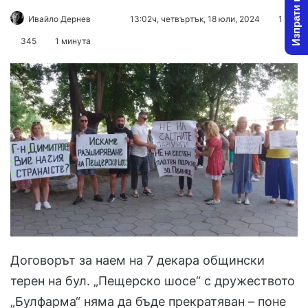
Изпрати новина
Follow
Send
Ивайло Дернев
13:02ч, четвъртък, 18 юли, 2024
1
on
an
345
1 минута
X
email
Договорът за наем на 7 декара общински
терен на бул. „Пещерско шосе“ с дружеството
„Булфарма“ няма да бъде прекратяван – поне