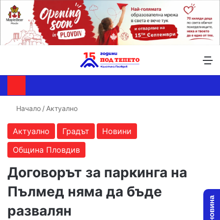
Търсене ...
Switch skin
М
Начало
/
Актуално
Актуално
Градът
Новини
Община Пловдив
Договорът за паркинга на
Пълмед няма да бъде
развалян