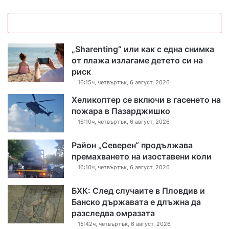
„Sharenting“ или как с една снимка
от плажа излагаме детето си на
риск
16:15ч, четвъртък, 6 август, 2026
Хеликоптер се включи в гасенето на
пожара в Пазарджишко
16:10ч, четвъртък, 6 август, 2026
Район „Северен“ продължава
премахването на изоставени коли
16:10ч, четвъртък, 6 август, 2026
БХК: След случаите в Пловдив и
Банско държавата е длъжна да
разследва омразата
15:42ч, четвъртък, 6 август, 2026