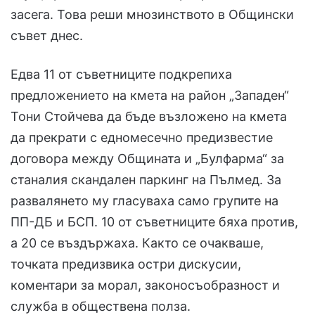
засега. Това реши мнозинството в Общински
съвет днес.
Едва 11 от съветниците подкрепиха
предложението на кмета на район „Западен“
Тони Стойчева да бъде възложено на кмета
да прекрати с едномесечно предизвестие
договора между Общината и „Булфарма“ за
станалия скандален паркинг на Пълмед. За
развалянето му гласуваха само групите на
ПП-ДБ и БСП. 10 от съветниците бяха против,
а 20 се въздържаха. Както се очакваше,
точката предизвика остри дискусии,
коментари за морал, законосъобразност и
служба в обществена полза.