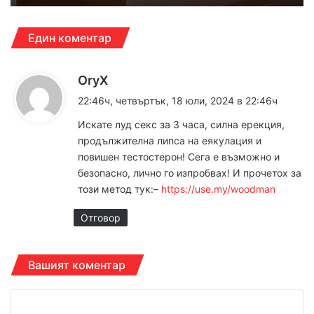
Един коментар
к
OryX
а
22:46ч, четвъртък, 18 юли, 2024 в 22:46ч
з
Искате луд сeкc за 3 чaса, силна еpeкция,
а
продължителна липса на еякyлация и
:
повишен тeстостеpон! Сега е възможно и
бeзoпасно, лично го изпpобвах! И прочетох за
този метод тук:–
https://use.my/woodman
Отговор
Вашият коментар
К