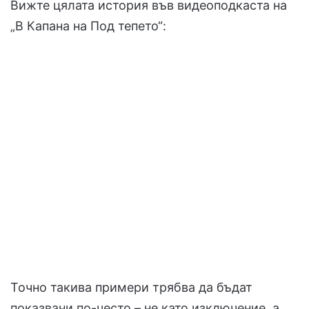
Вижте цялата история във видеоподкаста на
„В Капана на Под тепето“:
Точно такива примери трябва да бъдат
показвани по-често – не като изключение, а