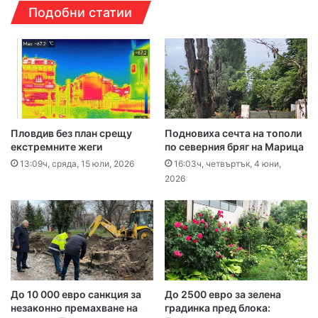
Подобни статии
Пловдив без план срещу
Подновиха сечта на тополи
екстремните жеги
по северния бряг на Марица
13:09ч, сряда, 15 юли, 2026
16:03ч, четвъртък, 4 юни,
2026
До 10 000 евро санкция за
До 2500 евро за зелена
незаконно премахване на
градинка пред блока: