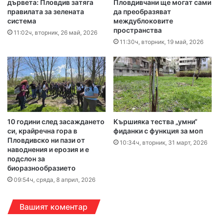
дървета: Пловдив затяга
Пловдивчани ще могат сами
правилата за зелената
да преобразяват
система
междублоковите
пространства
11:02ч, вторник, 26 май, 2026
11:30ч, вторник, 19 май, 2026
10 години след засаждането
Кършияка тества „умни“
си, крайречна гора в
фиданки с функция за моп
Пловдивско ни пази от
10:34ч, вторник, 31 март, 2026
наводнения и ерозия и е
подслон за
биоразнообразието
09:54ч, сряда, 8 април, 2026
Вашият коментар