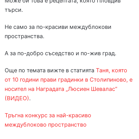
Може би това е рецептата, която Пловдив
търси.
Не само за по-красиви междублокови
пространства.
А за по-добро съседство и по-жив град.
Още по темата вижте в статията
Таня, която
от 10 години прави градинки в Столипиново, е
носител на Наградата „Люсиен Шевалас“
(ВИДЕО)
.
Тръгна конкурс за най-красиво
междублоково пространство