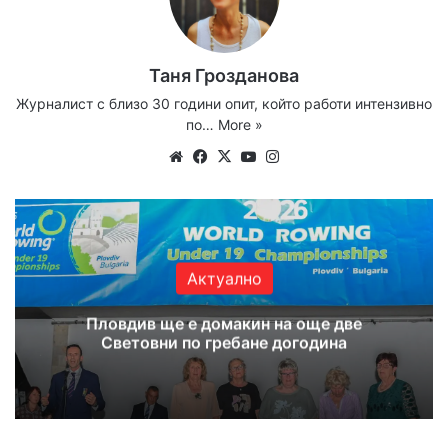
Таня Грозданова
Журналист с близо 30 години опит, който работи интензивно
по…
More »
Website
Facebook
X
YouTube
Instagram
Актуално
Пловдив ще е домакин на още две
Световни по гребане догодина