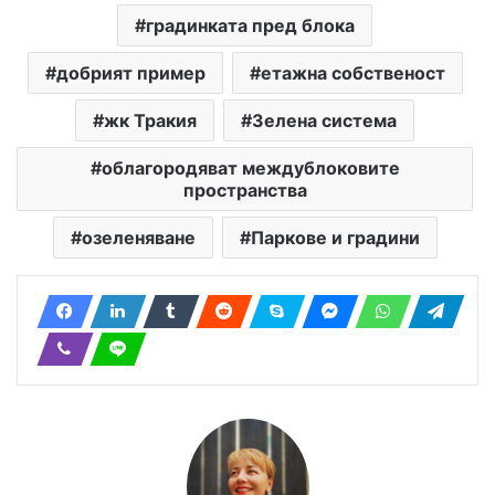
градинката пред блока
добрият пример
етажна собственост
жк Тракия
Зелена система
облагородяват междублоковите
пространства
озеленяване
Паркове и градини