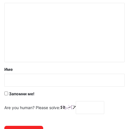
К
о
м
е
н
т
а
р
Име
:
*
Запомни ме!
Are you human? Please solve: