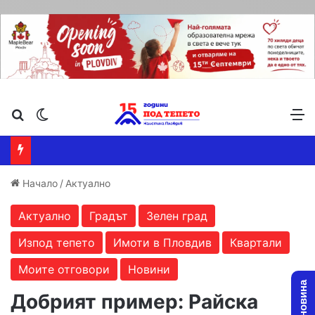
Търсене ...
Switch skin
М
Начало
/
Актуално
Актуално
Градът
Зелен град
Изпод тепето
Имоти в Пловдив
Квартали
Моите отговори
Новини
Добрият пример: Райска