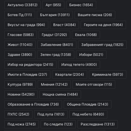
Актуално
(33812)
Арт
(955)
Бизнес
(1654)
Ботев Пд
(111)
България
(13911)
Вашите писма
(206)
Вкусът на града
(994)
Власт
(4084)
Героите на деня
(1964)
Гласове
(5983)
Градът
(31292)
Евала
(1068)
Живот
(11040)
Забавление
(8401)
Забравеният град
(1825)
Здраве
(3890)
Зелен град
(1358)
Избори
(5021)
Избор на редактора
(2415)
Изпод тепето
(4900)
Имоти в Пловдив
(237)
Квартали
(2304)
Криминале
(5973)
Култура
(9789)
Мнения
(12142)
Моите отговори
(115)
Новини
(54290)
Нощна смяна
(1484)
Образование в Пловдив
(736)
Община Пловдив
(2143)
ПУЛС
(2542)
Под лупа
(1613)
Под небето
(6493)
Под ножа
(2745)
По следите
(123)
Разследване
(1313)