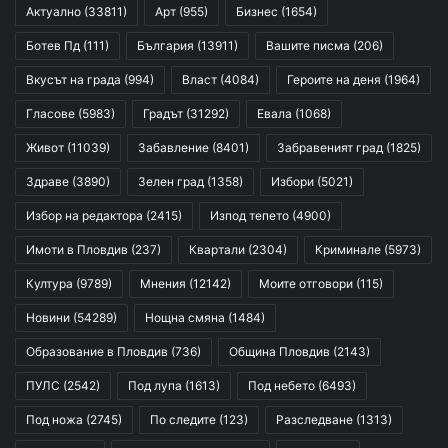
Актуално
(33811)
Арт
(955)
Бизнес
(1654)
Ботев Пд
(111)
България
(13911)
Вашите писма
(206)
Вкусът на града
(994)
Власт
(4084)
Героите на деня
(1964)
Гласове
(5983)
Градът
(31292)
Евала
(1068)
Живот
(11039)
Забавление
(8401)
Забравеният град
(1825)
Здраве
(3890)
Зелен град
(1358)
Избори
(5021)
Избор на редактора
(2415)
Изпод тепето
(4900)
Имоти в Пловдив
(237)
Квартали
(2304)
Криминале
(5973)
Култура
(9789)
Мнения
(12142)
Моите отговори
(115)
Новини
(54289)
Нощна смяна
(1484)
Образование в Пловдив
(736)
Община Пловдив
(2143)
ПУЛС
(2542)
Под лупа
(1613)
Под небето
(6493)
Под ножа
(2745)
По следите
(123)
Разследване
(1313)