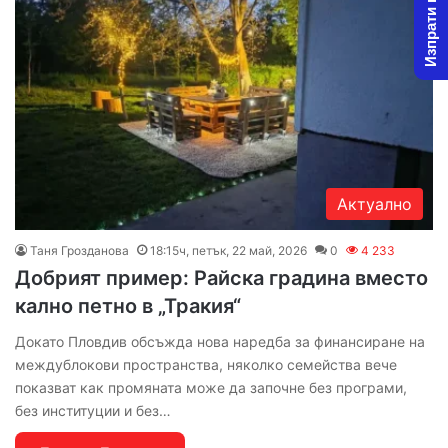
Изпрати новина
Актуално
Таня Грозданова
18:15ч, петък, 22 май, 2026
0
4 233
Добрият пример: Райска градина вместо
кално петно в „Тракия“
Докато Пловдив обсъжда нова наредба за финансиране на
междублокови пространства, няколко семейства вече
показват как промяната може да започне без програми,
без институции и без…