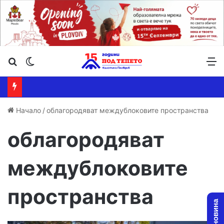
Търсене ...
Switch skin
М
Начало
/
облагородяват междублоковите пространства
облагородяват
междублоковите
пространства