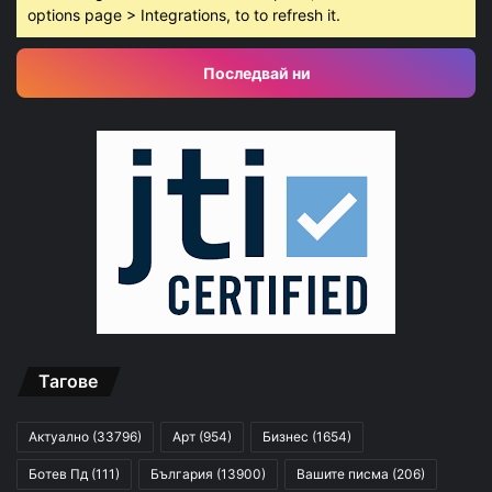
options page > Integrations, to to refresh it.
Последвай ни
Тагове
Актуално
(33796)
Арт
(954)
Бизнес
(1654)
Ботев Пд
(111)
България
(13900)
Вашите писма
(206)