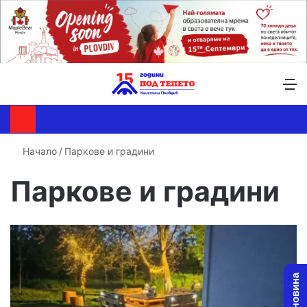
Търсене ...
Switch skin
М
Начало
/
Паркове и градини
Паркове и градини