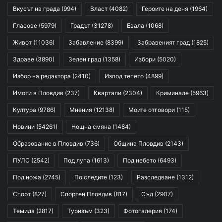
Вкусът на града
(994)
Власт
(4082)
Героите на деня
(1964)
Гласове
(5979)
Градът
(31278)
Евала
(1068)
Живот
(11036)
Забавление
(8399)
Забравеният град
(1825)
Здраве
(3890)
Зелен град
(1358)
Избори
(5020)
Избор на редактора
(2410)
Изпод тепето
(4899)
Имоти в Пловдив
(237)
Квартали
(2304)
Криминале
(5963)
Култура
(9786)
Мнения
(12138)
Моите отговори
(115)
Новини
(54261)
Нощна смяна
(1484)
Образование в Пловдив
(736)
Община Пловдив
(2143)
ПУЛС
(2542)
Под лупа
(1613)
Под небето
(6493)
Под ножа
(2745)
По следите
(123)
Разследване
(1312)
Спорт
(827)
Спортен Пловдив
(817)
Съд
(2907)
Темида
(2817)
Туризъм
(323)
Фотогалерия
(174)