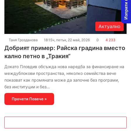
Изпрати новина
Актуално
Таня Грозданова
18:15ч, петък, 22 май, 2026
0
4 233
Добрият пример: Райска градина вместо
кално петно в „Тракия“
Докато Пловдив обсъжда нова наредба за финансиране на
междублокови пространства, няколко семейства вече
показват как промяната може да започне без програми,
без институции и без…
Прочети Повече »