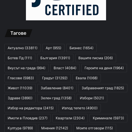
Тагове
Актуално
(33811)
Арт
(955)
Бизнес
(1654)
Ботев Пд
(111)
България
(13911)
Вашите писма
(206)
Вкусът на града
(994)
Власт
(4084)
Героите на деня
(1964)
Гласове
(5983)
Градът
(31292)
Евала
(1068)
Живот
(11039)
Забавление
(8401)
Забравеният град
(1825)
Здраве
(3890)
Зелен град
(1358)
Избори
(5021)
Избор на редактора
(2415)
Изпод тепето
(4900)
Имоти в Пловдив
(237)
Квартали
(2304)
Криминале
(5973)
Култура
(9789)
Мнения
(12142)
Моите отговори
(115)