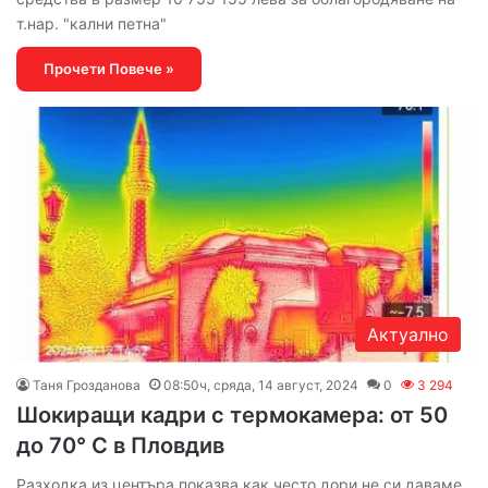
т.нар. "кални петна"
Прочети Повече »
Актуално
Таня Грозданова
08:50ч, сряда, 14 август, 2024
0
3 294
Шокиращи кадри с термокамера: от 50
до 70° С в Пловдив
Разходка из центъра показва как често дори не си даваме