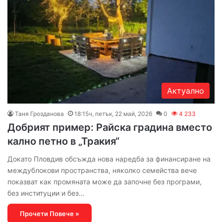
Актуално
Таня Грозданова
18:15ч, петък, 22 май, 2026
0
4 233
Добрият пример: Райска градина вместо
кално петно в „Тракия“
Докато Пловдив обсъжда нова наредба за финансиране на
междублокови пространства, няколко семейства вече
показват как промяната може да започне без програми,
без институции и без…
Прочети Повече »