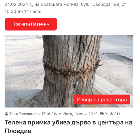
24.02.2024 г., на Братската могила, бул. "Свобода" 69, от
10,30 до 14 часа.
Прочети Повече »
Избор на редактора
Таня Грозданова
16:21ч, събота, 10 юни, 2023
3
811
Телена примка убива дърво в центъра на
Пловдив