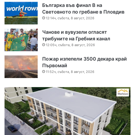
Българка във финал B на
Световното по гребане в Пловдив
12:14ч, събота, 8 август, 2026
Чанове и вувузели огласят
трибуните на Гребния канал
12:05ч, събота, 8 август, 2026
Пожар изпепели 3500 декара край
Първомай
11:52ч, събота, 8 август, 2026