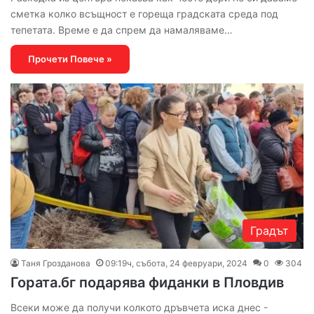
сметка колко всъщност е гореща градската среда под
тепетата. Време е да спрем да намаляваме…
Прочети Повече »
Градът
Таня Грозданова
09:19ч, събота, 24 февруари, 2024
0
304
Гората.бг подарява фиданки в Пловдив
Всеки може да получи колкото дръвчета иска днес -