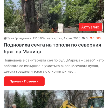
Актуално
Таня Грозданова
16:03ч, четвъртък, 4 юни, 2026
3
1 586
Подновиха сечта на тополи по северния
бряг на Марица
Подновена е санитарната сеч по бул. „Марица – север“, като
работата се извършва в участъка около Млечната кухня,
детска градина и зоната с открити фитнес…
Прочети Повече »