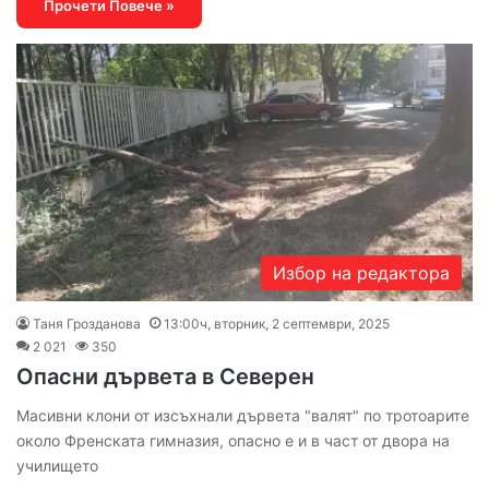
Прочети Повече »
Избор на редактора
Таня Грозданова
13:00ч, вторник, 2 септември, 2025
2 021
350
Опасни дървета в Северен
Масивни клони от изсъхнали дървета "валят" по тротоарите
около Френската гимназия, опасно е и в част от двора на
училището