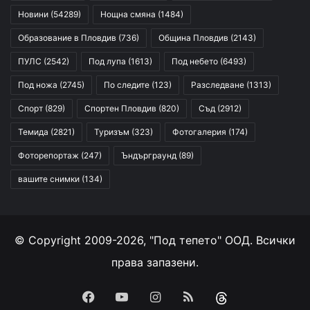
Новини
(54289)
Нощна смяна
(1484)
Образование в Пловдив
(736)
Община Пловдив
(2143)
ПУЛС
(2542)
Под лупа
(1613)
Под небето
(6493)
Под ножа
(2745)
По следите
(123)
Разследване
(1313)
Спорт
(829)
Спортен Пловдив
(820)
Съд
(2912)
Темида
(2821)
Туризъм
(323)
Фотогалерия
(174)
Фоторепортаж
(247)
Ъндърграунд
(89)
вашите снимки
(134)
© Copyright 2009-2026, "Под тепето" ООД. Всички
права запазени.
Facebook
YouTube
Instagram
RSS
Threads