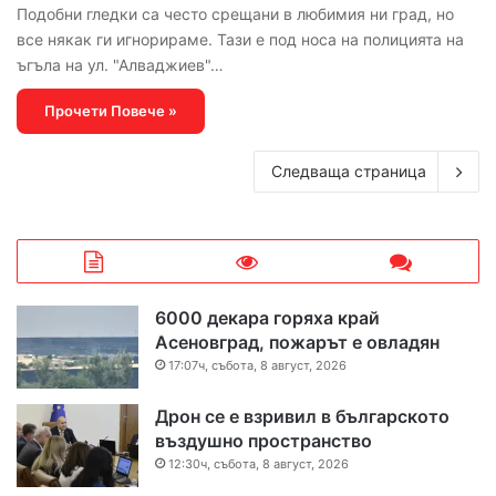
Подобни гледки са често срещани в любимия ни град, но
все някак ги игнорираме. Тази е под носа на полицията на
ъгъла на ул. "Алваджиев"…
Прочети Повече »
Следваща страница
6000 декара горяха край
Асеновград, пожарът е овладян
17:07ч, събота, 8 август, 2026
Дрон се е взривил в българското
въздушно пространство
12:30ч, събота, 8 август, 2026