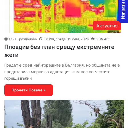
Изпрати новина
Актуално
Таня Грозданова
13:09ч, сряда, 15 юли, 2026
6
465
Пловдив без план срещу екстремните
жеги
Градът е сред най-горещите в България, но общината не е
представила мерки за адаптация към все по-честите
горещи вълни
Прочети Повече »