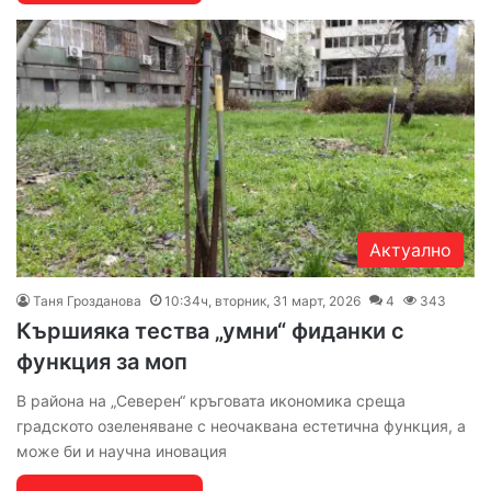
Актуално
Таня Грозданова
10:34ч, вторник, 31 март, 2026
4
343
Кършияка тества „умни“ фиданки с
функция за моп
В района на „Северен“ кръговата икономика среща
градското озеленяване с неочаквана естетична функция, а
може би и научна иновация