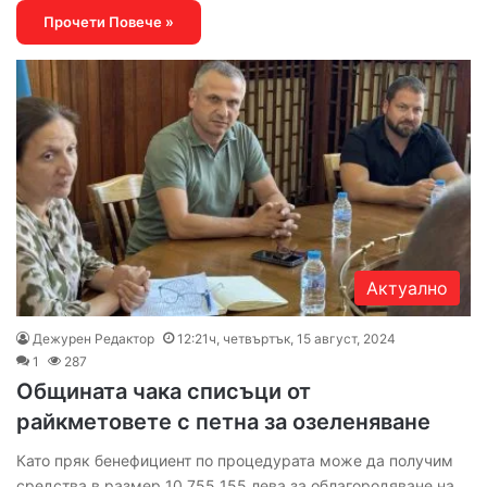
Прочети Повече »
Актуално
Дежурен Редактор
12:21ч, четвъртък, 15 август, 2024
1
287
Общината чака списъци от
райкметовете с петна за озеленяване
Като пряк бенефициент по процедурата може да получим
средства в размер 10 755 155 лева за облагородяване на