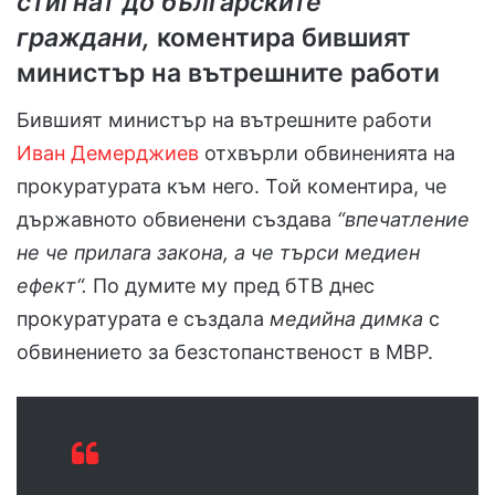
стигнат до българските
граждани,
коментира бившият
министър на вътрешните работи
Бившият министър на вътрешните работи
Иван Демерджиев
отхвърли обвиненията на
прокуратурата към него. Той коментира, че
държавното обвиенени създава
“впечатление
не че прилага закона, а че търси медиен
ефект“.
По думите му пред бТВ днес
прокуратурата е създала
медийна димка
с
обвинението за безстопанственост в МВР.