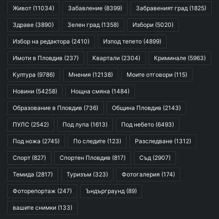
Живот
(11034)
Забавление
(8399)
Забравеният град
(1825)
Здраве
(3890)
Зелен град
(1358)
Избори
(5020)
Избор на редактора
(2410)
Изпод тепето
(4899)
Имоти в Пловдив
(237)
Квартали
(2304)
Криминале
(5963)
Култура
(9786)
Мнения
(12138)
Моите отговори
(115)
Новини
(54258)
Нощна смяна
(1484)
Образование в Пловдив
(736)
Община Пловдив
(2143)
ПУЛС
(2542)
Под лупа
(1613)
Под небето
(6493)
Под ножа
(2745)
По следите
(123)
Разследване
(1312)
Спорт
(827)
Спортен Пловдив
(817)
Съд
(2907)
Темида
(2817)
Туризъм
(323)
Фотогалерия
(174)
Фоторепортаж
(247)
Ъндърграунд
(89)
вашите снимки
(133)