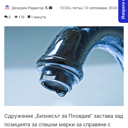
Изпрати новина
Follow
Send
Дежурен Редактор
12:32ч, петък, 13 септември, 2024
on
an
0
179
1 минута
X
email
Сдружение „Бизнесът за Пловдив“ застава зад
позицията за спешни мерки за справяне с