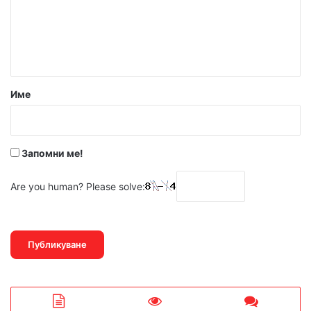
е
н
т
а
р
Име
:
*
Запомни ме!
Are you human? Please solve: