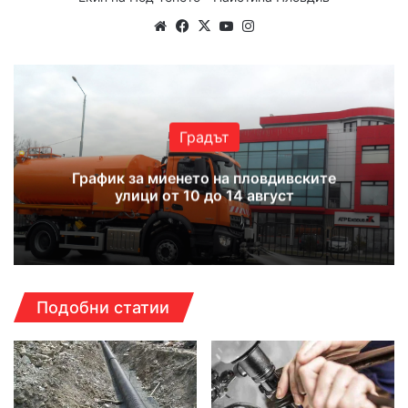
Website
Facebook
X
YouTube
Instagram
Градът
График за миенето на пловдивските
улици от 10 до 14 август
Подобни статии