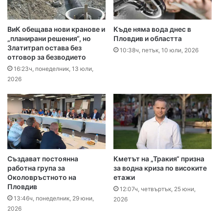
ВиК обещава нови кранове и
Къде няма вода днес в
„планирани решения“, но
Пловдив и областта
Златитрап остава без
10:38ч, петък, 10 юли, 2026
отговор за безводието
16:23ч, понеделник, 13 юли,
2026
Създават постоянна
Кметът на „Тракия“ призна
работна група за
за водна криза по високите
Околовръстното на
етажи
Пловдив
12:07ч, четвъртък, 25 юни,
13:46ч, понеделник, 29 юни,
2026
2026