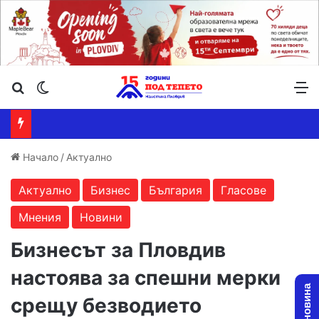
Търсене ...
Switch skin
М
Начало
/
Актуално
Актуално
Бизнес
България
Гласове
Мнения
Новини
Бизнесът за Пловдив
настоява за спешни мерки
срещу безводието