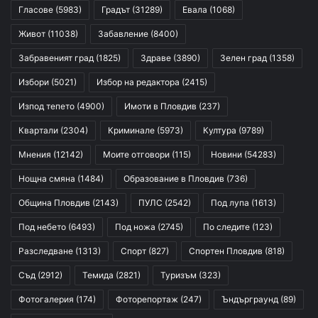
Гласове
(5983)
Градът
(31289)
Евала
(1068)
Живот
(11038)
Забавление
(8400)
Забравеният град
(1825)
Здраве
(3890)
Зелен град
(1358)
Избори
(5021)
Избор на редактора
(2415)
Изпод тепето
(4900)
Имоти в Пловдив
(237)
Квартали
(2304)
Криминале
(5973)
Култура
(9789)
Мнения
(12142)
Моите отговори
(115)
Новини
(54283)
Нощна смяна
(1484)
Образование в Пловдив
(736)
Община Пловдив
(2143)
ПУЛС
(2542)
Под лупа
(1613)
Под небето
(6493)
Под ножа
(2745)
По следите
(123)
Разследване
(1313)
Спорт
(827)
Спортен Пловдив
(818)
Съд
(2912)
Темида
(2821)
Туризъм
(323)
Фотогалерия
(174)
Фоторепортаж
(247)
Ъндърграунд
(89)