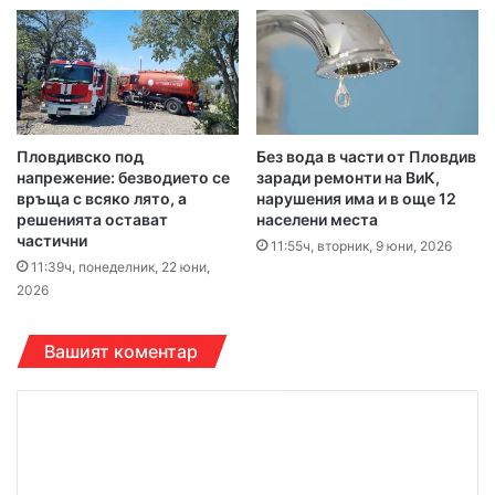
Пловдивско под
Без вода в части от Пловдив
напрежение: безводието се
заради ремонти на ВиК,
връща с всяко лято, а
нарушения има и в още 12
решенията остават
населени места
частични
11:55ч, вторник, 9 юни, 2026
11:39ч, понеделник, 22 юни,
2026
Вашият коментар
К
о
м