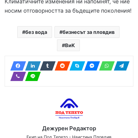
Климатичните изменения ни напомнят, че ние
носим отговорността за бъдещите поколения!
без вода
бизнесът за пловдив
ВиК
Дежурен Редактор
Екип на Под Тепето - Наистина Пловдив