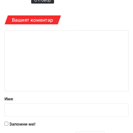
Вашият коментар
К
о
м
е
н
т
а
р
Име
:
*
Запомни ме!