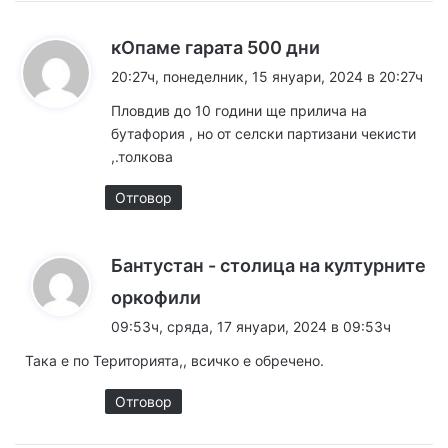
к
кОпаме гарата 500 дни
а
20:27ч, понеделник, 15 януари, 2024 в 20:27ч
з
Пловдив до 10 години ще прилича на
а
бутафория , но от селски партизани чекисти
:
,.толкова
Отговор
Бантустан - столица на културните
к
оркофили
а
09:53ч, сряда, 17 януари, 2024 в 09:53ч
з
Така е по Територията,, всичко е обречено.
а
:
Отговор