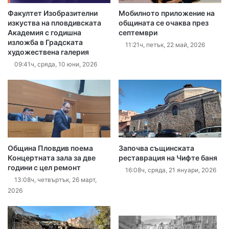
Факултет Изобразителни
Мобилното приложение на
изкуства на пловдивската
общината се очаква през
Академия с годишна
септември
изложба в Градската
11:21ч, петък, 22 май, 2026
художествена галерия
09:41ч, сряда, 10 юни, 2026
Община Пловдив поема
Започва същинската
Концертната зала за две
реставрация на Чифте баня
години с цел ремонт
16:08ч, сряда, 21 януари, 2026
13:08ч, четвъртък, 26 март,
2026