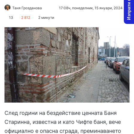
Изпрати новина
Follow
Send
Таня Грозданова
17:08ч, понеделник, 15 януари, 2024
on
an
13
2 812
2 минути
X
email
След години на бездействие ценната Баня
Старинна, известна и като Чифте баня, вече
официално е опасна сграда, преминаването