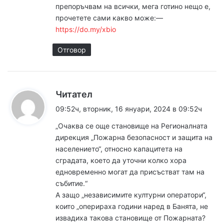
препоръчвам на всички, мега готино нещо е,
прочетете сами какво може:––
https://do.my/xbio
Отговор
к
Читател
а
09:52ч, вторник, 16 януари, 2024 в 09:52ч
з
„Очаква се още становище на Регионалната
а
дирекция „Пожарна безопасност и защита на
:
населението“, относно капацитета на
сградата, което да уточни колко хора
едновременно могат да присъстват там на
събитие.“
А защо „независимите културни оператори“,
които „оперираха години наред в Банята, не
извадиха такова становище от Пожарната?