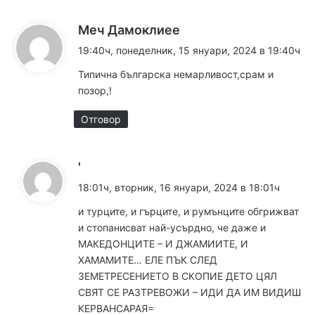
к
Меч Дамоклиее
а
19:40ч, понеделник, 15 януари, 2024 в 19:40ч
з
Типична българска немарливост,срам и
а
позор,!
:
Отговор
к
'
а
18:01ч, вторник, 16 януари, 2024 в 18:01ч
з
и турците, и гърците, и румънците обгрижват
а
и стопанисват най-усърдно, че даже и
:
МАКЕДОНЦИТЕ – И ДЖАМИИТЕ, И
ХАМАМИТЕ… ЕЛЕ ПЪК СЛЕД
ЗЕМЕТРЕСЕНИЕТО В СКОПИЕ ДЕТО ЦЯЛ
СВЯТ СЕ РАЗТРЕВОЖИ – ИДИ ДА ИМ ВИДИШ
КЕРВАНСАРАЯ=