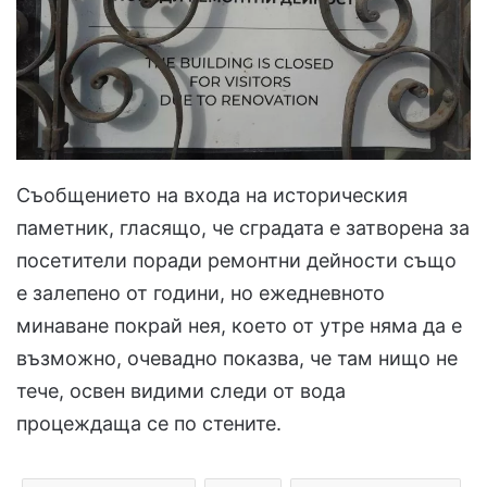
Съобщението на входа на историческия
паметник, гласящо, че сградата е затворена за
посетители поради ремонтни дейности също
е залепено от години, но ежедневното
минаване покрай нея, което от утре няма да е
възможно, очевадно показва, че там нищо не
тече, освен видими следи от вода
процеждаща се по стените.