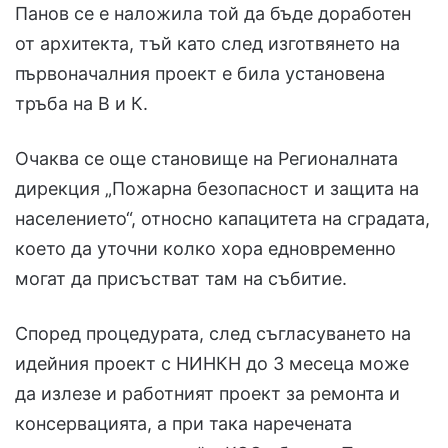
Панов се е наложила той да бъде доработен
от архитекта, тъй като след изготвянето на
първоначалния проект е била установена
тръба на В и К.
Очаква се още становище на Регионалната
дирекция „Пожарна безопасност и защита на
населението“, относно капацитета на сградата,
което да уточни колко хора едновременно
могат да присъстват там на събитие.
Според процедурата, след съгласуването на
идейния проект с НИНКН до 3 месеца може
да излезе и работният проект за ремонта и
консервацията, а при така наречената