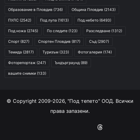
Образование в Пловдив
(736)
Община Пловдив
(2143)
ПУЛС
(2542)
Под лупа
(1613)
Под небето
(6493)
Под ножа
(2745)
По следите
(123)
Разследване
(1312)
Спорт
(827)
Спортен Пловдив
(817)
Съд
(2907)
Темида
(2817)
Туризъм
(323)
Фотогалерия
(174)
Фоторепортаж
(247)
Ъндърграунд
(89)
вашите снимки
(133)
© Copyright 2009-2026, "Под тепето" ООД. Всички
права запазени.
Facebook
YouTube
Instagram
RSS
Threads