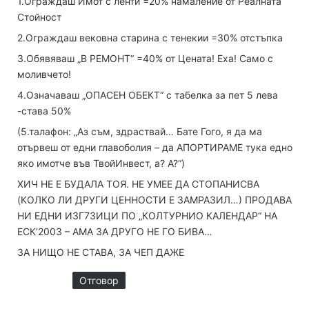
1.Ограждаш Имот с ленти =20% намаление от Реалната
Стойност
2.Ограждаш вековна старина с тенекии =30% отстъпка
3.Обявяваш „В РЕМОНТ“ =40% от Цената! Еха! Само с
моливчето!
4.Означаваш „ОПАСЕН ОБЕКТ“ с табелка за пет 5 лева
-става 50%
(5.талафон: „Аз съм, здраствай… Бате Гого, я да ма
отървеш от едни главоболия – да АПОРТИРАМЕ тука едно
яко имотче във ТвойИнвест, а? А?“)
ХИЧ НЕ Е БУДАЛА ТОЯ. НЕ УМЕЕ ДА СТОПАНИСВА
(КОЛКО ЛИ ДРУГИ ЦЕННОСТИ Е ЗАМРАЗИЛ…) ПРОДАВА
НИ ЕДНИ ИЗГ7ЗИЦИ ПО „КОЛТУРНИО КАЛЕНДАР“ НА
ЕСК’2003 – АМА ЗА ДРУГО НЕ ГО БИВА…
ЗА НИЩО НЕ СТАВА, ЗА ЧЕП ДАЖЕ
Отговор