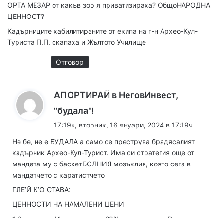
ОРТА МЕЗАР от какъв зор я приватизираха? ОбщоНАРОДНА
а
ЦЕННОСТ?
:
Кадърниците хабилитираните от екипа на г-н Архео-Кул-
Туриста П.П. скапаха и Жълтото Училище
Отговор
АПОРТИРАЙ в НеговИнвест,
к
"будала"!
а
17:19ч, вторник, 16 януари, 2024 в 17:19ч
з
Не бе, не е БУДАЛА а само се преструва брадясалият
а
кадърник Архео-Кул-Турист. Има си стратегия още от
:
мандата му с баскетБОЛНИЯ мозъклия, която сега в
мандатчето с каратистчето
ГЛЕ’Й К’О СТАВА:
ЦЕННОСТИ НА НАМАЛЕНИ ЦЕНИ