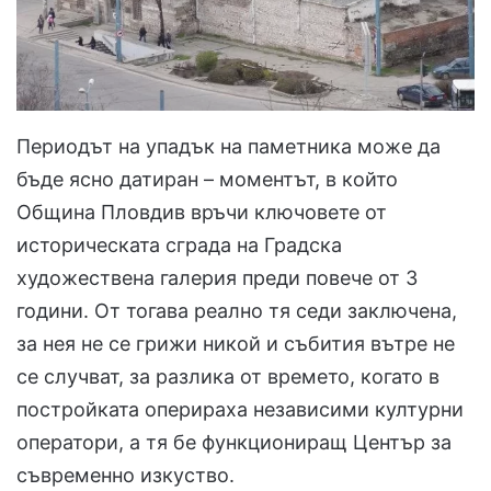
Периодът на упадък на паметника може да
бъде ясно датиран – моментът, в който
Община Пловдив връчи ключовете от
историческата сграда на Градска
художествена галерия преди повече от 3
години. От тогава реално тя седи заключена,
за нея не се грижи никой и събития вътре не
се случват, за разлика от времето, когато в
постройката оперираха независими културни
оператори, а тя бе функциониращ Център за
съвременно изкуство.