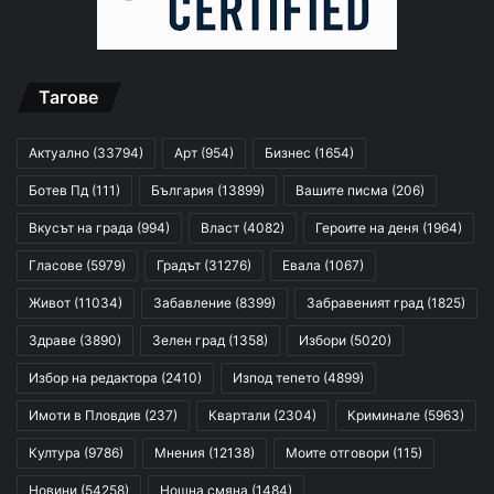
Тагове
Актуално
(33794)
Арт
(954)
Бизнес
(1654)
Ботев Пд
(111)
България
(13899)
Вашите писма
(206)
Вкусът на града
(994)
Власт
(4082)
Героите на деня
(1964)
Гласове
(5979)
Градът
(31276)
Евала
(1067)
Живот
(11034)
Забавление
(8399)
Забравеният град
(1825)
Здраве
(3890)
Зелен град
(1358)
Избори
(5020)
Избор на редактора
(2410)
Изпод тепето
(4899)
Имоти в Пловдив
(237)
Квартали
(2304)
Криминале
(5963)
Култура
(9786)
Мнения
(12138)
Моите отговори
(115)
Новини
(54258)
Нощна смяна
(1484)