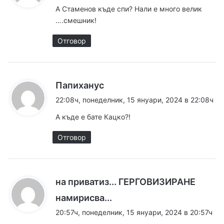
з
А Стаменов къде спи? Нали е много велик
а
….смешник!
:
Отговор
к
Папиханус
а
22:08ч, понеделник, 15 януари, 2024 в 22:08ч
з
А къде е бате Кацко?!
а
:
Отговор
на приватиз... ГЕРГОВИЗИРАНЕ
к
намирисва...
а
20:57ч, понеделник, 15 януари, 2024 в 20:57ч
з