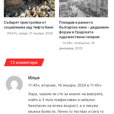
Събарят пристройки от
Пловдив и ранното
социализма зад Чифте баня
българско кино – двудневен
форум в Градската
09:47ч, сряда, 21 януари, 2026
художествена галерия
13:38ч, четвъртък, 18
декември, 2025
13 коментари
к
Илья
а
11:45ч, вторник, 16 януари, 2024 в 11:45ч
з
Хора, чували ли сте за аналог на виаграта,
а
който е 3 пъти поефективен и напълно
:
безопасен на всяка възраст, а и лекува
мъжки болести. Лично го тествах и сега го