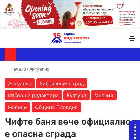
Търсене ...
Switch skin
М
Начало
/
Актуално
Актуално
Забравеният град
Избор на редактора
Култура
Мнения
Новини
Община Пловдив
Чифте баня вече официално
е опасна сграда