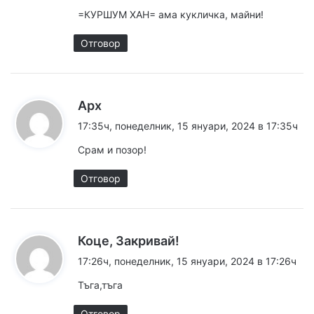
=КУРШУМ ХАН= ама кукличка, майни!
Отговор
к
Арх
а
17:35ч, понеделник, 15 януари, 2024 в 17:35ч
з
Срам и позор!
а
:
Отговор
к
Коце, Закривай!
а
17:26ч, понеделник, 15 януари, 2024 в 17:26ч
з
Тъга,тъга
а
:
Отговор