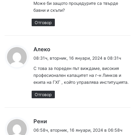
Може би защото процедурите са твърде
бавни и скъпи?
Отговор
к
Алеко
а
08:31ч, вторник, 16 януари, 2024 в 08:31ч
з
С това за пореден път виждаме, високия
а
професионален капацитет на г-н Линков и
:
екипа на ГХГ , който управлява институцията.
Отговор
к
Рени
а
06:58ч, вторник, 16 януари, 2024 в 06:58ч