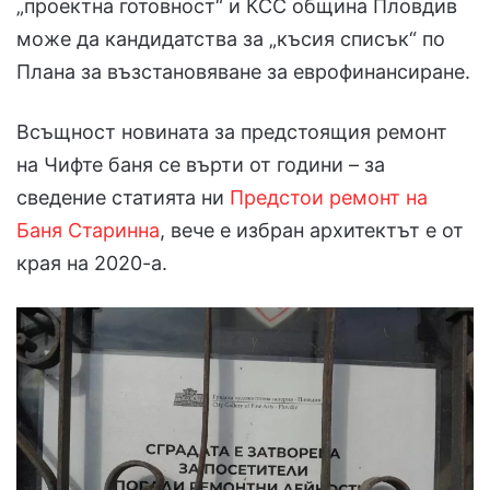
„проектна готовност“ и КСС община Пловдив
може да кандидатства за „късия списък“ по
Плана за възстановяване за еврофинансиране.
Всъщност новината за предстоящия ремонт
на Чифте баня се върти от години – за
сведение статията ни
Предстои ремонт на
Баня Старинна
, вече е избран архитектът е от
края на 2020-а.