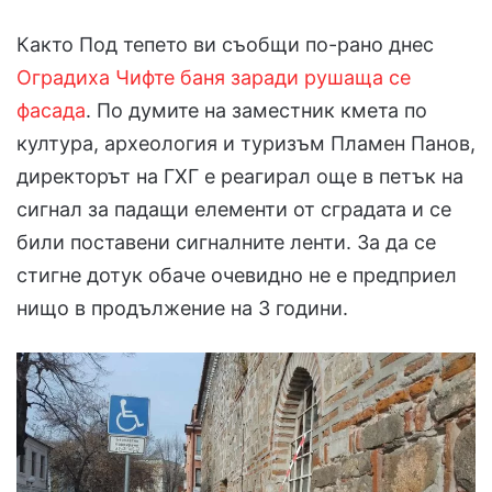
Както Под тепето ви съобщи по-рано днес
Оградиха Чифте баня заради рушаща се
фасада
. По думите на заместник кмета по
култура, археология и туризъм Пламен Панов,
директорът на ГХГ е реагирал още в петък на
сигнал за падащи елементи от сградата и се
били поставени сигналните ленти. За да се
стигне дотук обаче очевидно не е предприел
нищо в продължение на 3 години.