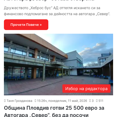
Дружеството „Хеброс бус“ АД оттегля искането си за
финансово подпомагане за дейността на автогара „Север“.
Прочети Повече »
Избор на редактора
Таня Грозданова
15:26ч, понеделник, 11 май, 2026
3
511
Община Пловдив готви 25 500 евро за
Автогара „Север“, без да посочи