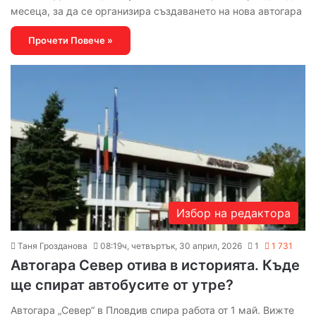
месеца, за да се организира създаването на нова автогара
Прочети Повече »
Избор на редактора
Таня Грозданова
08:19ч, четвъртък, 30 април, 2026
1
1 731
Автогара Север отива в историята. Къде
ще спират автобусите от утре?
Автогара „Север“ в Пловдив спира работа от 1 май. Вижте