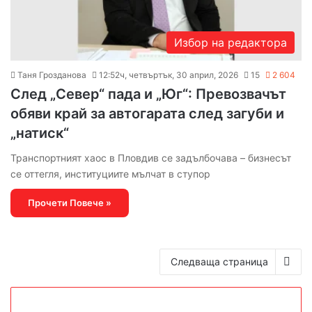
Избор на редактора
Таня Грозданова
12:52ч, четвъртък, 30 април, 2026
15
2 604
След „Север“ пада и „Юг“: Превозвачът
обяви край за автогарата след загуби и
„натиск“
Транспортният хаос в Пловдив се задълбочава – бизнесът
се оттегля, институциите мълчат в ступор
Прочети Повече »
Следваща страница