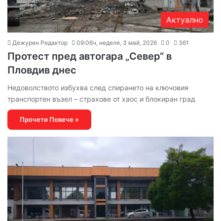
Актуално
Дежурен Редактор
09:06ч, неделя, 3 май, 2026
0
361
Протест пред автогара „Север“ в
Пловдив днес
Недоволството избухва след спирането на ключовия
транспортен възел – страхове от хаос и блокиран град
Прочети Повече »