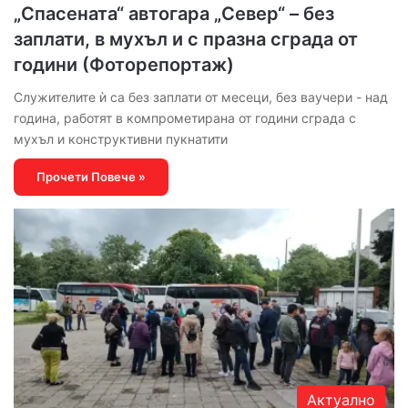
„Спасената“ автогара „Север“ – без
заплати, в мухъл и с празна сграда от
години (Фоторепортаж)
Служителите ѝ са без заплати от месеци, без ваучери - над
година, работят в компрометирана от години сграда с
мухъл и конструктивни пукнатити
Прочети Повече »
Актуално