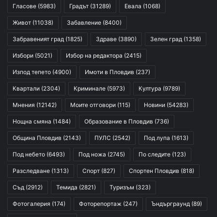
Гласове
(5983)
Градът
(31289)
Евала
(1068)
Живот
(11038)
Забавление
(8400)
Забравеният град
(1825)
Здраве
(3890)
Зелен град
(1358)
Избори
(5021)
Избор на редактора
(2415)
Изпод тепето
(4900)
Имоти в Пловдив
(237)
Квартали
(2304)
Криминале
(5973)
Култура
(9789)
Мнения
(12142)
Моите отговори
(115)
Новини
(54283)
Нощна смяна
(1484)
Образование в Пловдив
(736)
Община Пловдив
(2143)
ПУЛС
(2542)
Под лупа
(1613)
Под небето
(6493)
Под ножа
(2745)
По следите
(123)
Разследване
(1313)
Спорт
(827)
Спортен Пловдив
(818)
Съд
(2912)
Темида
(2821)
Туризъм
(323)
Фотогалерия
(174)
Фоторепортаж
(247)
Ъндърграунд
(89)