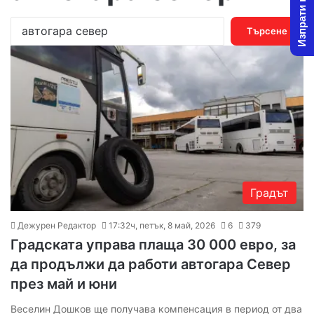
Изпрати новина
Т
ъ
р
с
е
н
е
з
а
:
Градът
Дежурен Редактор
17:32ч, петък, 8 май, 2026
6
379
Градската управа плаща 30 000 евро, за
да продължи да работи автогара Север
през май и юни
Веселин Дошков ще получава компенсация в период от два