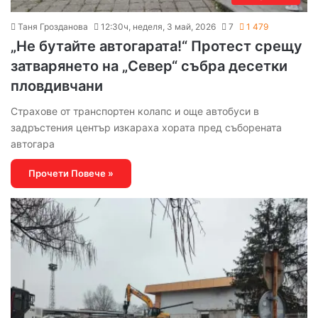
Таня Грозданова
12:30ч, неделя, 3 май, 2026
7
1 479
„Не бутайте автогарата!“ Протест срещу
затварянето на „Север“ събра десетки
пловдивчани
Страхове от транспортен колапс и още автобуси в
задръстения център изкараха хората пред съборената
автогара
Прочети Повече »