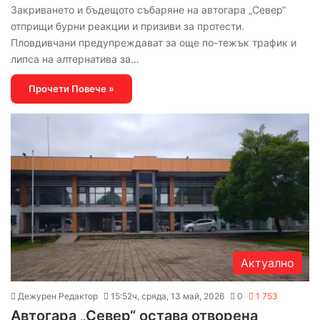
Закриването и бъдещото събаряне на автогара „Север“
отприщи бурни реакции и призиви за протести.
Пловдивчани предупреждават за още по-тежък трафик и
липса на алтернатива за…
Прочети Повече »
Актуално
Дежурен Редактор
15:52ч, сряда, 13 май, 2026
0
1 753
Автогара „Север“ остава отворена