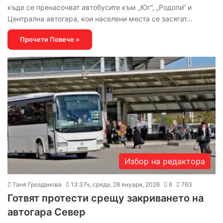
къде се пренасочват автобусите към „Юг“, „Родопи“ и
Централна автогара, кои населени места се засягат…
Прочети Повече »
Избор на редактора
Таня Грозданова
13:37ч, сряда, 28 януари, 2026
6
763
Готвят протести срещу закриването на
автогара Север