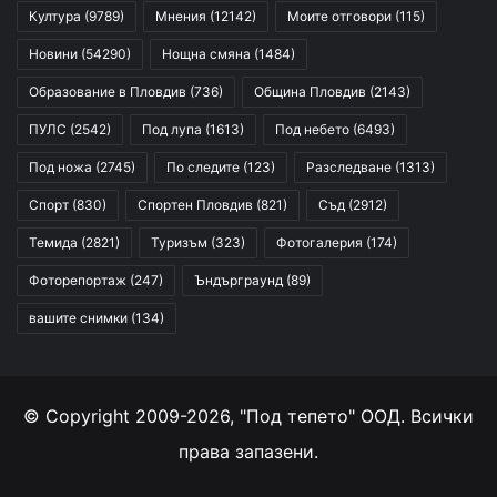
Култура
(9789)
Мнения
(12142)
Моите отговори
(115)
Новини
(54290)
Нощна смяна
(1484)
Образование в Пловдив
(736)
Община Пловдив
(2143)
ПУЛС
(2542)
Под лупа
(1613)
Под небето
(6493)
Под ножа
(2745)
По следите
(123)
Разследване
(1313)
Спорт
(830)
Спортен Пловдив
(821)
Съд
(2912)
Темида
(2821)
Туризъм
(323)
Фотогалерия
(174)
Фоторепортаж
(247)
Ъндърграунд
(89)
вашите снимки
(134)
© Copyright 2009-2026, "Под тепето" ООД. Всички
права запазени.