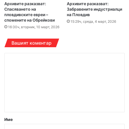
Архивите разказват:
Архивите разказват:
Спасяването на
Забравените индустриалци
пловдивските евреи –
на Пловдив
спомените на Обрейкови
15:29ч, сряда, 4 март, 2026
16:30ч, вторник, 10 март, 2026
Вашият коментар
К
о
м
е
н
т
а
р
Име
: