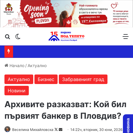
Търсене ...
Switch skin
М
Начало
/
Актуално
Актуално
Бизнес
Забравеният град
Новини
Архивите разказват: Кой бил
първият банкер в Пловдив?
Follow
Send
Веселина Михайловска
14:22ч, вторник, 30 юни, 2026