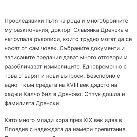
Проследявйки пътя на рода и многобройните
му разклонения, доктор Славянка Дренска е
натрупала ръ­кописи, които трудно мо­гат да се
носят от сам човек. Събраните докумен­ти и
записаните предания дават много отговори и
разобличават измислиците. Едновременно с
това отварят и нови въпроси. Без­спорно е
едно – към сре­дата на XVIII век дядото на
хаджи Калчо бил в Дряново. Оттук дошла и
фами­лията Дренски.
Като много млади хора през XIX век идва в
Пловдив с надеждата да намери препитание.