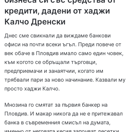
кредити, дадени от хаджи
Калчо Дренски
Днес сме свикнали да виждаме банкови
офиси на почти всеки ъгъл. Преди повече от
век обаче в Пловдив имало само един човек,
към когото се обръщали търговци,
предприемачи и занаятчии, когато им
трябвали пари за ново начинание. Казвали му
просто хаджи Калчо.
Мнозина го смятат за първия банкер на
Пловдив. И макар никога да не е притежавал
банка в съвременния смисъл на думата,
именно от неговата кесия започват десетки