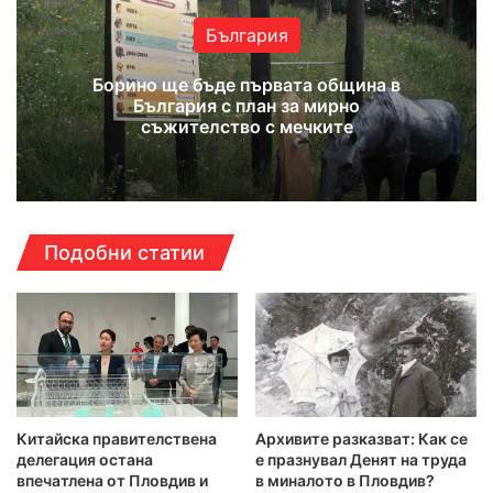
България
Борино ще бъде първата община в
България с план за мирно
съжителство с мечките
Подобни статии
Китайска правителствена
Архивите разказват: Как се
делегация остана
е празнувал Денят на труда
впечатлена от Пловдив и
в миналото в Пловдив?