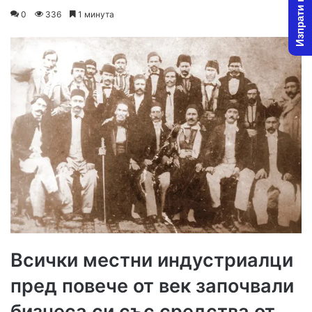
Изпрати новина
on
an
0
336
1 минута
X
email
Всички местни индустриалци
пред повече от век започвали
бизнеса си със средства от