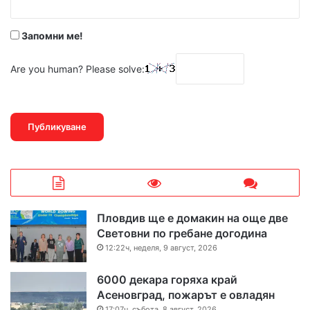
*
Запомни ме!
Are you human? Please solve:
Пловдив ще е домакин на още две
Световни по гребане догодина
12:22ч, неделя, 9 август, 2026
6000 декара горяха край
Асеновград, пожарът е овладян
17:07ч, събота, 8 август, 2026