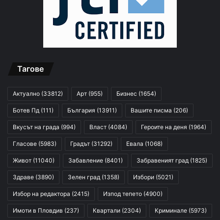
Тагове
Актуално
(33812)
Арт
(955)
Бизнес
(1654)
Ботев Пд
(111)
България
(13911)
Вашите писма
(206)
Вкусът на града
(994)
Власт
(4084)
Героите на деня
(1964)
Гласове
(5983)
Градът
(31292)
Евала
(1068)
Живот
(11040)
Забавление
(8401)
Забравеният град
(1825)
Здраве
(3890)
Зелен град
(1358)
Избори
(5021)
Избор на редактора
(2415)
Изпод тепето
(4900)
Имоти в Пловдив
(237)
Квартали
(2304)
Криминале
(5973)