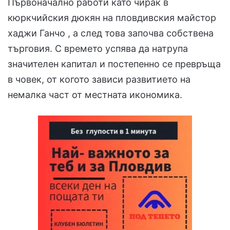
Първоначално работи като чирак в
кюркчийския дюкян на пловдивския майстор
хаджи Ганчо , а след това започва собствена
търговия. С времето успява да натрупа
значителен капитал и постепенно се превръща
в човек, от когото зависи развитието на
немалка част от местната икономика.