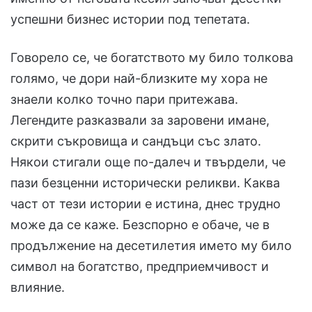
успешни бизнес истории под тепетата.
Говорело се, че богатството му било толкова
голямо, че дори най-близките му хора не
знаели колко точно пари притежава.
Легендите разказвали за заровени имане,
скрити съкровища и сандъци със злато.
Някои стигали още по-далеч и твърдели, че
пази безценни исторически реликви. Каква
част от тези истории е истина, днес трудно
може да се каже. Безспорно е обаче, че в
продължение на десетилетия името му било
символ на богатство, предприемчивост и
влияние.