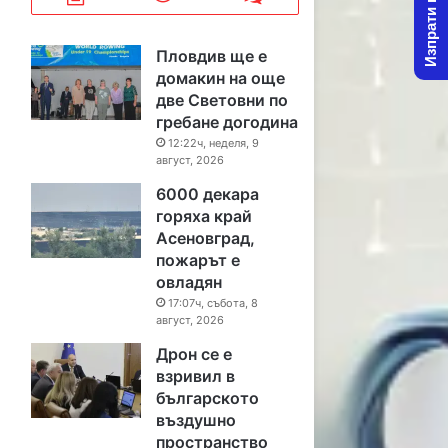
Изпрати новина
Пловдив ще е
домакин на още
две Световни по
гребане догодина
12:22ч, неделя, 9
август, 2026
6000 декара
горяха край
Асеновград,
пожарът е
овладян
17:07ч, събота, 8
август, 2026
Дрон се е
взривил в
българското
въздушно
пространство