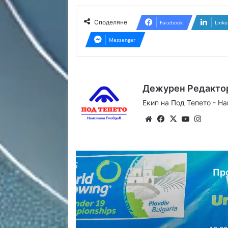
Споделяне
Facebook
Linke
Messenger
Дежурен Редакто
Екип на Под Тепето - Н
Website
Facebook
X
YouTube
Instag
Пр