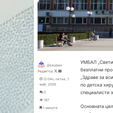
УМБАЛ „Свети 
Дежурен
безплатни про
Follow
Send
Редактор
on
an
„Здраве за вс
12:04ч, петък, 1
X
email
май, 2026
по детска хир
специалисти з
0
187
Основната цел
1 минута