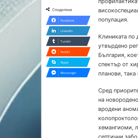
профилактикат
високоспециа
Споделяне
популация.
Facebook
LinkedIn
Клиниката по 
Tumblr
утвърдено ре
Reddit
България, кое
Skype
спектър от хи
планови, така
Messenger
Сред приорите
на новородено
вродени анома
колопроктоло
хемангиоми, 
септични забо