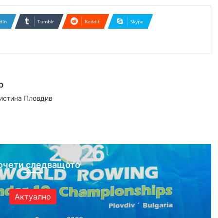
dIn
Tumblr
Reddit
Skype
р
аистина Пловдив
ram
очети следващото
Актуално