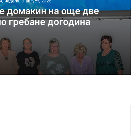
ч, неделя, 9 август, 2026
е домакин на още две
по гребане догодина
е две Световни по гребане догодина
еновград, пожарът е овладян
ското въздушно пространство