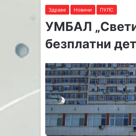
Здраве
Новини
ПУЛС
УМБАЛ „Свети
безплатни де