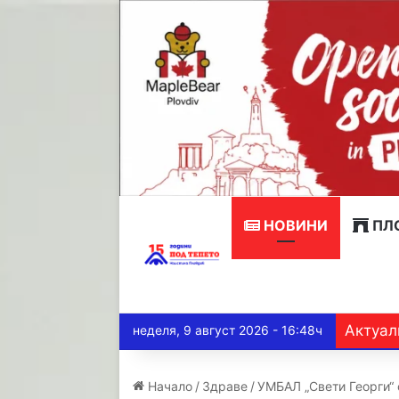
НОВИНИ
ПЛ
Актуал
неделя, 9 август 2026 - 16:48ч
Начало
/
Здраве
/
УМБАЛ „Свети Георги“ 