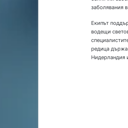
заболявания в
Екипът поддъ
водещи светов
специалистите
редица държав
Нидерландия 