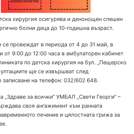
тска хирургия осигурява и денонощен спешен
ргично болни деца до 10-годишна възраст.
 се провеждат в периода от 4 до 31 май, в
и от 9:00 до 12:00 часа в амбулаторен кабинет
Клиниката по детска хирургия на бул. „Пещерско
султациите ще се извършват след
 записване на телефон: 032/602 648.
а „Здраве за всички“ УМБАЛ „Свети Георги“ –
ърждава своя ангажимент към ранната
навременното лечение и цялостната грижа за
ве.