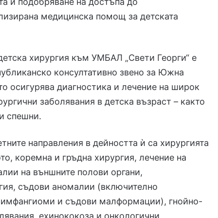
а и подобряване на достъпа до
лизирана медицинска помощ за детската
детска хирургия към УМБАЛ „Свети Георги“ е
публиканско консултативно звено за Южна
то осигурява диагностика и лечение на широк
рургични заболявания в детска възраст – както
 и спешни.
тните направления в дейността ѝ са хирургията
то, коремна и гръдна хирургия, лечение на
лии на външните полови органи,
гия, съдови аномалии (включително
лимфангиоми и съдови малформации), гнойно-
лявания, ехинококоза и онкологични