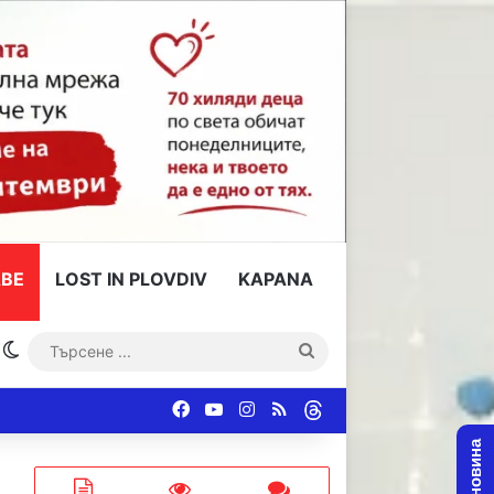
ВЕ
LOST IN PLOVDIV
KAPANA
Switch skin
Търсене
...
Facebook
YouTube
Instagram
RSS
Threads