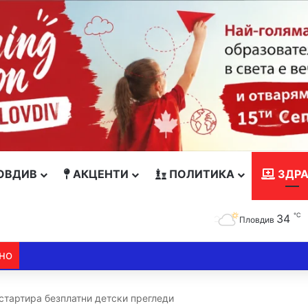
ОВДИВ
АКЦЕНТИ
ПОЛИТИКА
ЗДРА
℃
34
Пловдив
но
стартира безплатни детски прегледи