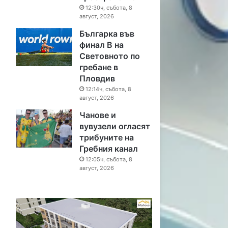
12:30ч, събота, 8
август, 2026
Българка във
финал B на
Световното по
гребане в
Пловдив
12:14ч, събота, 8
август, 2026
Чанове и
вувузели огласят
трибуните на
Гребния канал
12:05ч, събота, 8
август, 2026