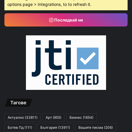
options page > Integrations, to to refresh it.
Последвай ни
Тагове
Актуално
(33811)
Арт
(955)
Бизнес
(1654)
Ботев Пд
(111)
България
(13911)
Вашите писма
(206)