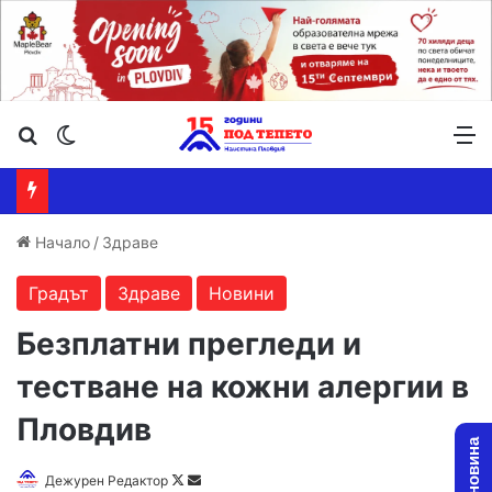
Търсене ...
Switch skin
М
Начало
/
Здраве
Градът
Здраве
Новини
Безплатни прегледи и
тестване на кожни алергии в
Пловдив
Follow
Send
Дежурен Редактор