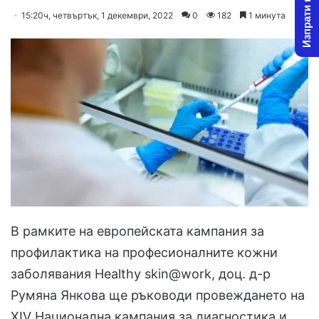
Изпрати новина
on
an
15:20ч, четвъртък, 1 декември, 2022
0
182
1 минута
X
email
В рамките на европейската кампания за
профилактика на професионалните кожни
заболявания Healthy skin@work, доц. д-р
Румяна Янкова ще ръководи провеждането на
XIV Национална кампания за диагностика и