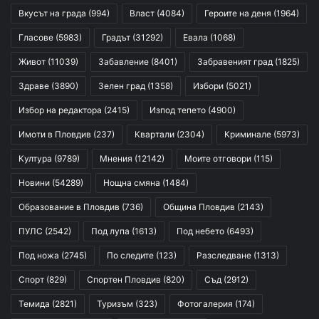
Вкусът на града
(994)
Власт
(4084)
Героите на деня
(1964)
Гласове
(5983)
Градът
(31292)
Евала
(1068)
Живот
(11039)
Забавление
(8401)
Забравеният град
(1825)
Здраве
(3890)
Зелен град
(1358)
Избори
(5021)
Избор на редактора
(2415)
Изпод тепето
(4900)
Имоти в Пловдив
(237)
Квартали
(2304)
Криминале
(5973)
Култура
(9789)
Мнения
(12142)
Моите отговори
(115)
Новини
(54289)
Нощна смяна
(1484)
Образование в Пловдив
(736)
Община Пловдив
(2143)
ПУЛС
(2542)
Под лупа
(1613)
Под небето
(6493)
Под ножа
(2745)
По следите
(123)
Разследване
(1313)
Спорт
(829)
Спортен Пловдив
(820)
Съд
(2912)
Темида
(2821)
Туризъм
(323)
Фотогалерия
(174)