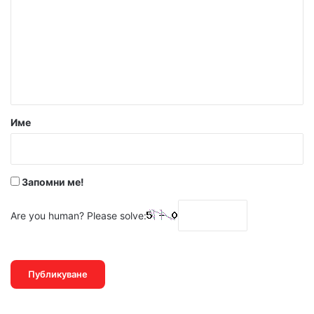
м
е
н
т
а
р
Име
:
*
Запомни ме!
Are you human? Please solve: