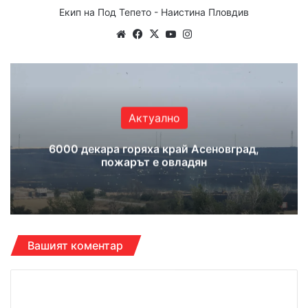
Екип на Под Тепето - Наистина Пловдив
Website
Facebook
X
YouTube
Instagram
Актуално
6000 декара горяха край Асеновград,
пожарът е овладян
Вашият коментар
К
о