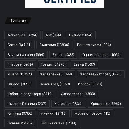
Тагове
Актуално
(33794)
Арт
(954)
Бизнес
(1654)
Ботев Пд
(111)
България
(13899)
Вашите писма
(206)
Вкусът на града
(994)
Власт
(4082)
Героите на деня
(1964)
Гласове
(5979)
Градът
(31276)
Евала
(1067)
Живот
(11034)
Забавление
(8399)
Забравеният град
(1825)
Здраве
(3890)
Зелен град
(1358)
Избори
(5020)
Избор на редактора
(2410)
Изпод тепето
(4899)
Имоти в Пловдив
(237)
Квартали
(2304)
Криминале
(5962)
Култура
(9786)
Мнения
(12138)
Моите отговори
(115)
Новини
(54257)
Нощна смяна
(1484)