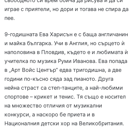
свободното си врем обича да рисува и да си
играе с приятели, но дори и тогава не спира да
пее.
9-годишната Ева Харисън е с баща англичанин
и майка българка. Учи в Англия, но сърцето ѝ
наполовина в Пловдив, където е и любимата ѝ
учителка по музика Руми Иванова. Ева попада
в „Арт Войс Център“ едва тригодишна, а две
години по-късно сяда зад пианото. Друга
нейна страст са степ-танците, а най-любими
спортове – крикет и тенис. Тя също е носител
на множество отличия от музикални
конкурси, а наскоро бе приета и в
Националния детски хор на Великобритания.