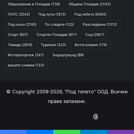
Образование в Пловдив
(736)
Община Пловдив
(2143)
ПУЛС
(2542)
Под лупа
(1613)
Под небето
(6493)
Под ножа
(2745)
По следите
(123)
Разследване
(1312)
Спорт
(827)
Спортен Пловдив
(817)
Съд
(2907)
Темида
(2816)
Туризъм
(323)
Фотогалерия
(174)
Фоторепортаж
(247)
Ъндърграунд
(89)
вашите снимки
(133)
© Copyright 2009-2026, "Под тепето" ООД. Всички
права запазени.
Facebook
YouTube
Instagram
RSS
Threads