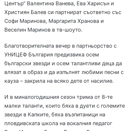
Център“ Валентина Ванева, Ева Харисън и
Християн Балев си партнират съответно със
Софи Маринова, Маргарита Хранова и
Веселин Маринов в тв-шоуто.
Благотворителната вечер в партньорство с
УНИЦЕФ България предизвика осем
български звезди и осем талантливи деца да
влязат в образ и да изпълнят любими песни с
кауза – закрила на всяко дете от насилие.
И в миналогодишния сезон трима от 8-те
малки таланти, които бяха в дуети с големите
звезди в Капките, бяха възпитаници на
пловдивската школа на вокалния педагог