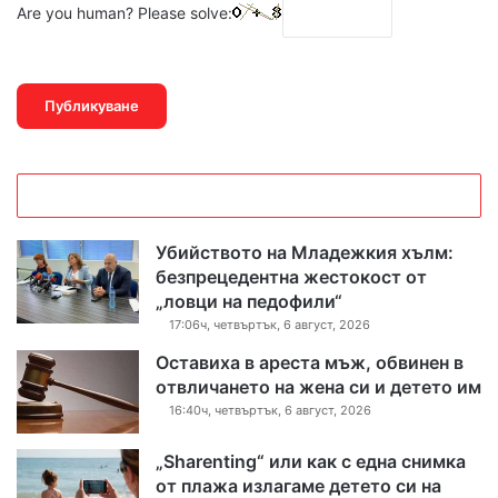
Are you human? Please solve:
Убийството на Младежкия хълм:
безпрецедентна жестокост от
„ловци на педофили“
17:06ч, четвъртък, 6 август, 2026
Оставиха в ареста мъж, обвинен в
отвличането на жена си и детето им
16:40ч, четвъртък, 6 август, 2026
„Sharenting“ или как с една снимка
от плажа излагаме детето си на