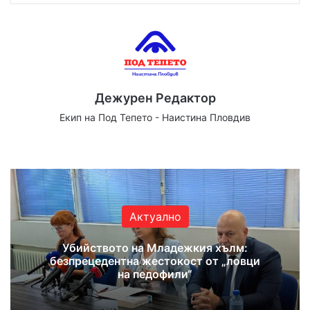
Дежурен Редактор
Екип на Под Тепето - Наистина Пловдив
Website
Facebook
X
YouTube
Instagram
Актуално
Убийството на Младежкия хълм:
безпрецедентна жестокост от „ловци
на педофили“