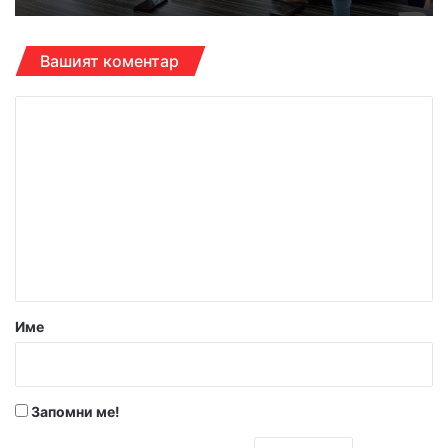
Вашият коментар
К
о
м
е
н
т
а
р
Име
:
*
Запомни ме!