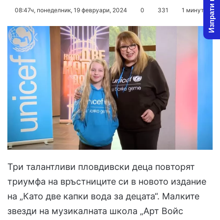
Изпрати новина
on
an
08:47ч, понеделник, 19 февруари, 2024
0
331
1 минута
X
email
Три талантливи пловдивски деца повторят
триумфа на връстниците си в новото издание
на „Като две капки вода за децата“. Малките
звезди на музикалната школа „Арт Войс