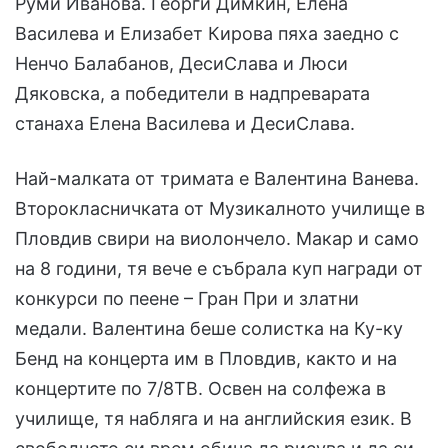
Руми Иванова. Георги Димкин, Елена
Василева и Елизабет Кирова пяха заедно с
Ненчо Балабанов, ДесиСлава и Люси
Дяковска, а победители в надпреварата
станаха Елена Василева и ДесиСлава.
Най-малката от тримата е Валентина Ванева.
Второкласничката от Музикалното училище в
Пловдив свири на виолончело. Макар и само
на 8 години, тя вече е събрала куп награди от
конкурси по пеене – Гран При и златни
медали. Валентина беше солистка на Ку-ку
Бенд на концерта им в Пловдив, както и на
концертите по 7/8ТВ. Освен на солфежа в
училище, тя набляга и на английския език. В