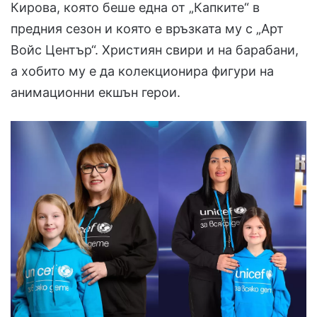
Кирова, която беше една от „Капките“ в
предния сезон и която е връзката му с „Арт
Войс Център“. Християн свири и на барабани,
а хобито му е да колекционира фигури на
анимационни екшън герои.