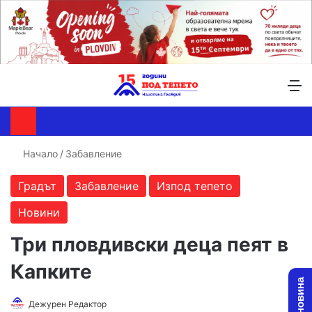
Търсене ...
Switch skin
М
Начало
/
Забавление
Градът
Забавление
Изпод тепето
Новини
Три пловдивски деца пеят в
Капките
Follow
Send
Дежурен Редактор