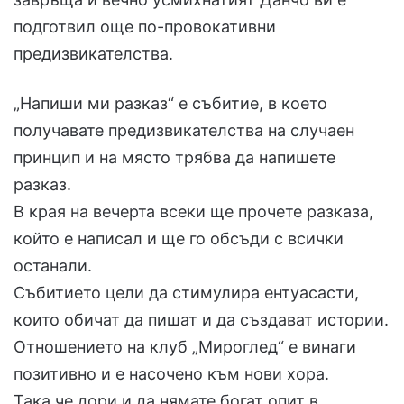
подготвил още по-провокативни
предизвикателства.
„Напиши ми разказ“ е събитие, в което
получавате предизвикателства на случаен
принцип и на място трябва да напишете
разказ.
В края на вечерта всеки ще прочете разказа,
който е написал и ще го обсъди с всички
останали.
Събитието цели да стимулира ентуасасти,
които обичат да пишат и да създават истории.
Отношението на клуб „Мироглед“ е винаги
позитивно и е насочено към нови хора.
Така че дори и да нямате богат опит в