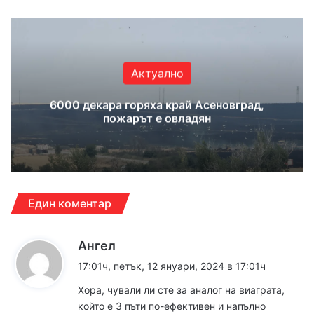
Актуално
6000 декара горяха край Асеновград,
пожарът е овладян
Един коментар
к
Ангел
а
17:01ч, петък, 12 януари, 2024 в 17:01ч
з
Хора, чували ли сте за аналог на виаграта,
а
който е 3 пъти по-ефективен и напълно
: