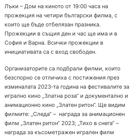
Лъки – Дом на киното от 19:00 часа на
прожекция на четири български филма, с
които ще бъде отбелязан празника.
Прожекции в същия ден и час ще има и в
София и Варна. Всички прожекции в
инициативата са с вход свободен.
Организаторите са подбрали филми, които
безспорно се отличиха с постижения през
изминалата 2023-та година на фестивалите за
игрално кино „Златна роза“ и документално и
анимационно кино „Златен ритон“. Ще видим
филмите: „Следа“ – награда за анимационен
филм „Златен ритон“ 2023; „Тихо в снега“ –
награда за късометражен игрален филм