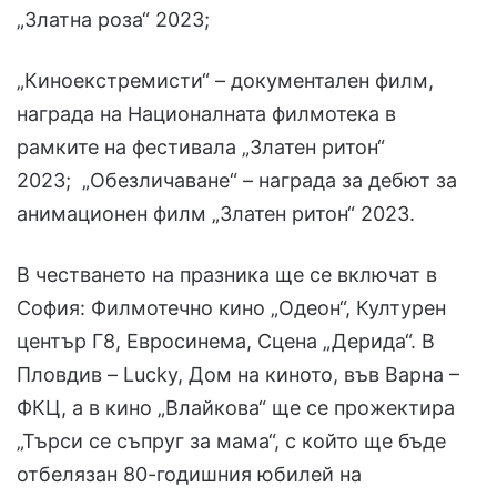
„Златна роза“ 2023;
„Киноекстремисти“ – документален филм,
награда на Националната филмотека в
рамките на фестивала „Златен ритон“
2023; „Обезличаване“ – награда за дебют за
анимационен филм „Златен ритон“ 2023.
В честването на празника ще се включат в
София: Филмотечно кино „Одеон“, Културен
център Г8, Евросинема, Сцена „Дерида“. В
Пловдив – Lucky, Дом на киното, във Варна –
ФКЦ, а в кино „Влайкова“ ще се прожектира
„Търси се съпруг за мама“, с който ще бъде
отбелязан 80-годишния юбилей на