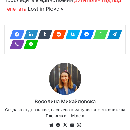
проследите в единствения
дигитален гид под
тепетата
Lost in Plovdiv
Веселина Михайловска
Създава съдържание, насочено към туристите и гостите на
Пловдив и…
More »
Website
Facebook
X
YouTube
Instagram