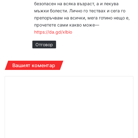
безопасен на всяка възраст, а и лекува
мъжки болести. Лично го тествах и сега го
препоръчвам на всички, мега готино нещо е,
прочетете сами какво може––
https://da.gd/xlbio
Отговор
Вашият коментар
К
о
м
е
н
т
а