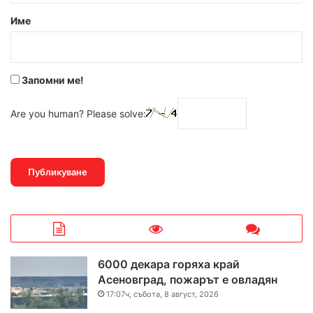
р
Име
:
*
Запомни ме!
Are you human? Please solve:
6000 декара горяха край
Асеновград, пожарът е овладян
17:07ч, събота, 8 август, 2026