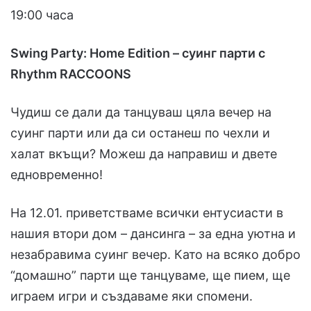
19:00 часа
Swing Party: Home Edition – суинг парти с
Rhythm RACCOONS
Чудиш се дали да танцуваш цяла вечер на
суинг парти или да си останеш по чехли и
халат вкъщи? Можеш да направиш и двете
едновременно!
На 12.01. приветстваме всички ентусиасти в
нашия втори дом – дансинга – за една уютна и
незабравима суинг вечер. Като на всяко добро
“домашно” парти ще танцуваме, ще пием, ще
играем игри и създаваме яки спомени.