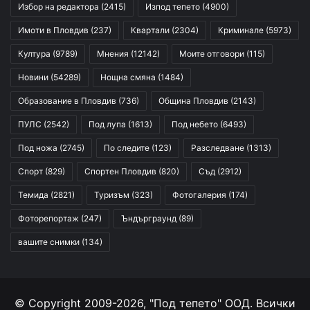
Избор на редактора
(2415)
Изпод тепето
(4900)
Имоти в Пловдив
(237)
Квартали
(2304)
Криминале
(5973)
Култура
(9789)
Мнения
(12142)
Моите отговори
(115)
Новини
(54289)
Нощна смяна
(1484)
Образование в Пловдив
(736)
Община Пловдив
(2143)
ПУЛС
(2542)
Под лупа
(1613)
Под небето
(6493)
Под ножа
(2745)
По следите
(123)
Разследване
(1313)
Спорт
(829)
Спортен Пловдив
(820)
Съд
(2912)
Темида
(2821)
Туризъм
(323)
Фотогалерия
(174)
Фоторепортаж
(247)
Ъндърграунд
(89)
вашите снимки
(134)
© Copyright 2009-2026, "Под тепето" ООД. Всички