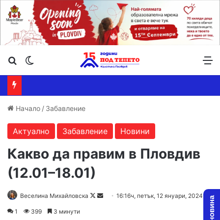
Търсене ...
Switch skin
М
Начало
/
Забавление
Актуално
Забавление
Новини
Какво да правим в Пловдив
(12.01–18.01)
Follow
Send
Веселина Михайловска
16:16ч, петък, 12 януари, 2024
on
an
1
399
3 минути
X
email