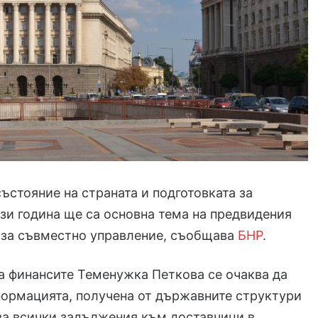
ъстояние на страната и подготовката за
зи година ще са основна тема на предвидения
 за съвместно управление, съобщава
БНР
.
 финансите Теменужка Петкова се очаква да
формацията, получена от държавните структури
за всички задължения към доставчици в