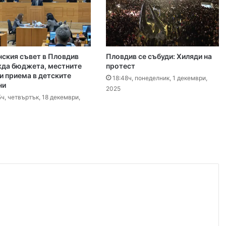
Специален гост от Бразилия посети пловдивските пожарникари
 2026
ския съвет в Пловдив
Пловдив се събуди: Хиляди на
„Взели са му 30-те евро, да си хапнат дюнери“. Смразяващи детайли от екзекуцията на Младежкия хълм
да бюджета, местните
протест
 и приема в детските
18:48ч, понеделник, 1 декември,
ни
2025
ч, четвъртък, 18 декември,
 2026
Нови детйали за убийството в Пловдив: Нечовешка жестокост
 2026
НОИ вече ще превежда обезщетения и по сметки в Revolut
 2026
Георги Господинов: Насъскването е половината от поръчването на едно убийство