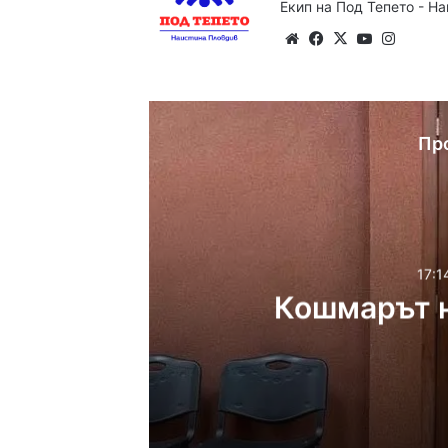
Екип на Под Тепето - Н
Website
Facebook
X
YouTube
Instag
Пр
17:1
Кошмарът н
17:14ч, петък, 7 август,