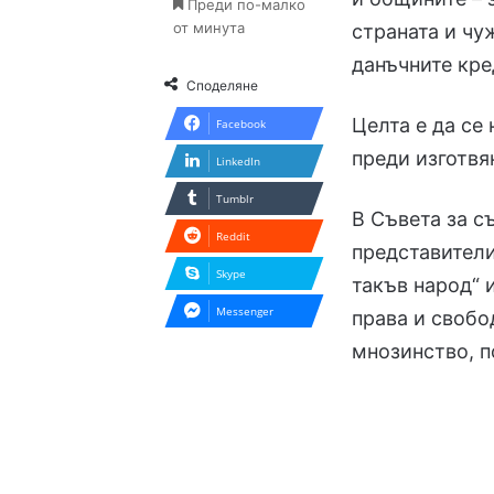
Преди по-малко
от минута
страната и чу
данъчните кре
Споделяне
Целта е да се
Facebook
преди изготвя
LinkedIn
Tumblr
В Съвета за с
Reddit
представител
Skype
такъв народ“ 
Messenger
права и свобо
мнозинство, 