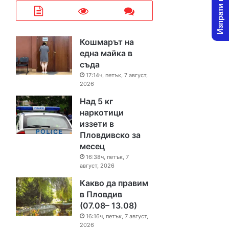
Изпрати новина
Кошмарът на
една майка в
съда
17:14ч, петък, 7 август,
2026
Над 5 кг
наркотици
иззети в
Пловдивско за
месец
16:38ч, петък, 7
август, 2026
Какво да правим
в Пловдив
(07.08– 13.08)
16:16ч, петък, 7 август,
2026