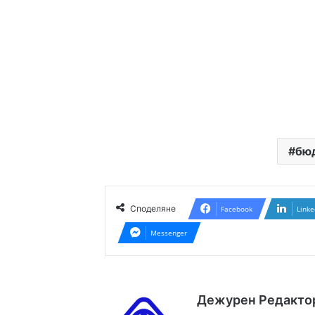
бю
Споделяне
Facebook
Linke
Messenger
Дежурен Редакто