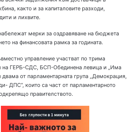
жбина, както и за капиталовите разходи,
дити и лихвите.
 набележат мерки за оздравяване на бюджета
нето на финансовата рамка за годината.
ъвместно управление участват по трима
и на ГЕРБ-СДС, БСП-Обединена левица и „Има
и двама от парламентарната група „Демокрация,
ди- ДПС“, които са част от парламентарното
подкрепящо правителството.