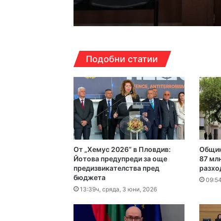
Кошмарът на една м
16:38ч, петък, 7 август,
Подобни статии
Над 5 кг наркотици 
16:16ч, петък, 7 август,
Какво да правим в П
От „Хемус 2026“ в Пловдив:
Общин
16:10ч, петък, 7 август,
Йотова предупреди за още
87 млн
предизвикателства пред
разход
Етикетите в магазин
бюджета
09:54
13:39ч, сряда, 3 юни, 2026
16:00ч, петък, 7 август,