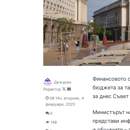
Финансовото с
Дежурен
бюджета за та
Follow
Send
Редактор
on
an
за днес Съвет
08:14ч, вторник, 4
X
email
февруари, 2025
Министърът на
0
представи ин
148
и общините – 