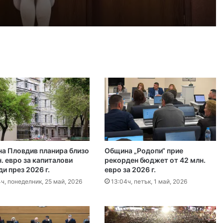
айка в съда
 2026
иззети в Пловдивско за месец
 2026
ловдив (07.08– 13.08)
а Пловдив планира близо
Община „Родопи“ прие
 2026
. евро за капиталови
рекорден бюджет от 42 млн.
и през 2026 г.
евро за 2026 г.
ите остават само в евро
ч, понеделник, 25 май, 2026
13:04ч, петък, 1 май, 2026
 2026