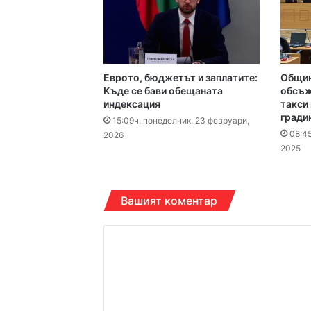
15:43ч, петък, 7 август,
Еврото, бюджетът и заплатите:
Общин
Къде се бави обещаната
обсъж
индексация
такси
гради
15:09ч, понеделник, 23 февруари,
08:45
2026
14:38ч, петък, 7 август,
2025
Вашият коментар
14:21ч, петък, 7 август,
К
о
м
14:13ч, петък, 7 август,
е