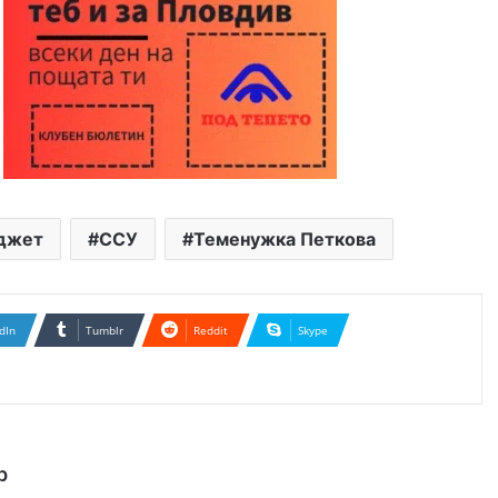
джет
ССУ
Теменужка Петкова
dIn
Tumblr
Reddit
Skype
р