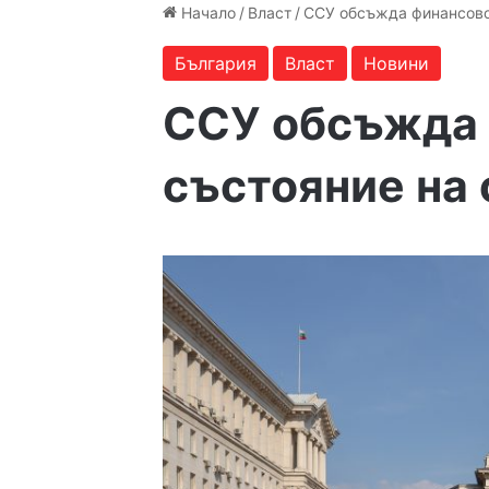
Начало
/
Власт
/
ССУ обсъжда финансово
България
Власт
Новини
ССУ обсъжда
състояние на 