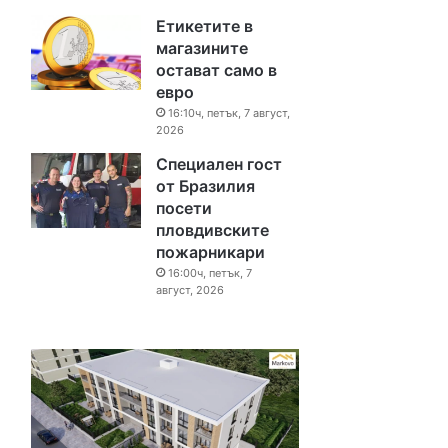
Етикетите в
магазините
остават само в
евро
16:10ч, петък, 7 август,
2026
Специален гост
от Бразилия
посети
пловдивските
пожарникари
16:00ч, петък, 7
август, 2026