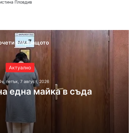
аистина Пловдив
ram
очети следващото
Актуално
4ч, петък, 7 август, 2026
а една майка в съда
 2026