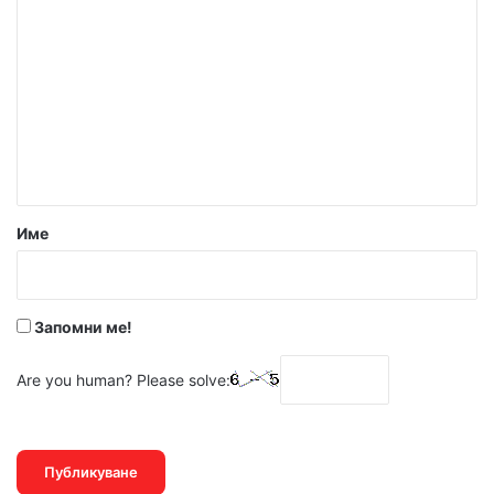
о
м
е
н
т
а
р
Име
:
*
Запомни ме!
Are you human? Please solve: