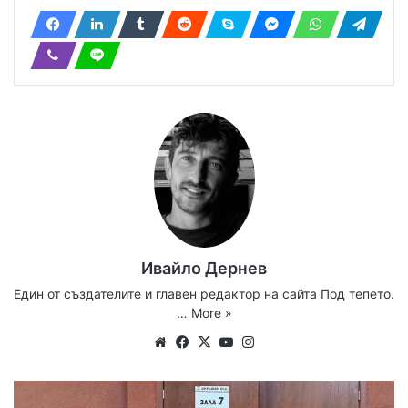
Ивайло Дернев
Един от създателите и главен редактор на сайта Под тепето.
…
More »
Website
Facebook
X
YouTube
Instagram