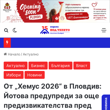
Търсене ...
Switch skin
М
Начало
/
Актуално
Актуално
Бизнес
България
Власт
Избори
Новини
От „Хемус 2026“ в Пловдив:
Йотова предупреди за още
предизвикателства пред