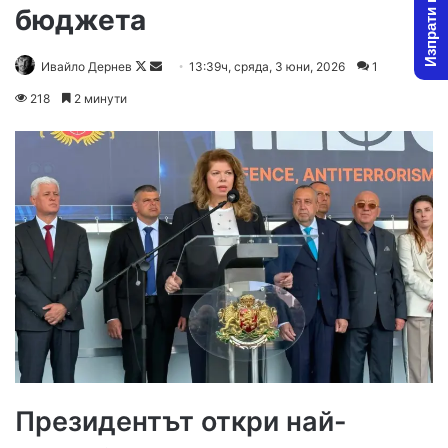
Изпрати новина
бюджета
Follow
Send
Ивайло Дернев
13:39ч, сряда, 3 юни, 2026
1
on
an
218
2 минути
X
email
Президентът откри най-