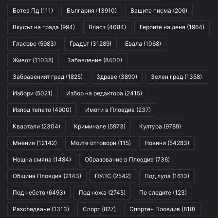
Ботев Пд
(111)
България
(13910)
Вашите писма
(206)
Вкусът на града
(994)
Власт
(4084)
Героите на деня
(1964)
Гласове
(5983)
Градът
(31289)
Евала
(1068)
Живот
(11038)
Забавление
(8400)
Забравеният град
(1825)
Здраве
(3890)
Зелен град
(1358)
Избори
(5021)
Избор на редактора
(2415)
Изпод тепето
(4900)
Имоти в Пловдив
(237)
Квартали
(2304)
Криминале
(5973)
Култура
(9789)
Мнения
(12142)
Моите отговори
(115)
Новини
(54283)
Нощна смяна
(1484)
Образование в Пловдив
(736)
Община Пловдив
(2143)
ПУЛС
(2542)
Под лупа
(1613)
Под небето
(6493)
Под ножа
(2745)
По следите
(123)
Разследване
(1313)
Спорт
(827)
Спортен Пловдив
(818)