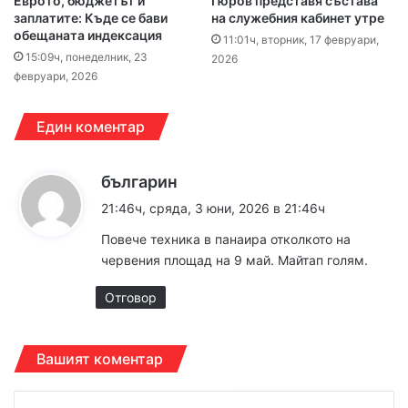
Еврото, бюджетът и
Гюров представя състава
заплатите: Къде се бави
на служебния кабинет утре
обещаната индексация
11:01ч, вторник, 17 февруари,
15:09ч, понеделник, 23
2026
февруари, 2026
Един коментар
к
българин
а
21:46ч, сряда, 3 юни, 2026 в 21:46ч
з
Повече техника в панаира отколкото на
а
червения площад на 9 май. Майтап голям.
:
Отговор
Вашият коментар
К