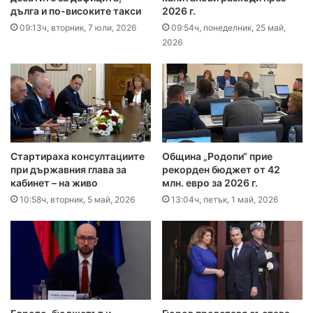
дълга и по-високите такси
2026 г.
09:13ч, вторник, 7 юли, 2026
09:54ч, понеделник, 25 май,
2026
Стартираха консултациите
Община „Родопи“ прие
при държавния глава за
рекорден бюджет от 42
кабинет – на живо
млн. евро за 2026 г.
10:58ч, вторник, 5 май, 2026
13:04ч, петък, 1 май, 2026