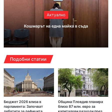
Актуално
Кошмарът на една майка в съда
Подобни статии
Бюджет 2026 влиза в
Община Пловдив планира
парламента: Започват
близо 87 млн. евро за
дебатите за дефицита,
капиталови разходи през