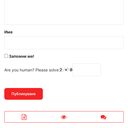
н
т
а
р
Име
:
*
Запомни ме!
Are you human? Please solve: