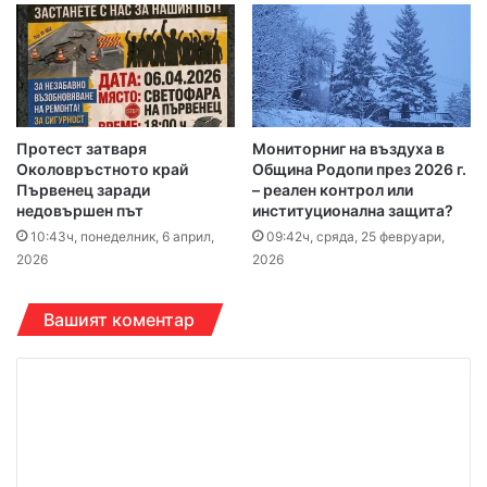
Протест затваря
Мониторниг на въздуха в
Околовръстното край
Община Родопи през 2026 г.
Първенец заради
– реален контрол или
недовършен път
институционална защита?
10:43ч, понеделник, 6 април,
09:42ч, сряда, 25 февруари,
2026
2026
Вашият коментар
К
о
м
е