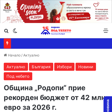
Търсене ...
Switch skin
М
Начало
/
Актуално
Актуално
България
Избори
Новини
Под небето
Община „Родопи“ прие
рекорден бюджет от 42 млн.
евро за 2026 г.