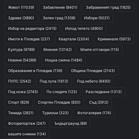
Живот
(11039)
Забавление
(8401)
Забравеният град
(1825)
Здраве
(3890)
Зелен град
(1358)
Избори
(5021)
Избор на редактора
(2415)
Изпод тепето
(4900)
Имоти в Пловдив
(237)
Квартали
(2304)
Криминале
(5973)
Култура
(9789)
Мнения
(12142)
Моите отговори
(115)
Новини
(54289)
Нощна смяна
(1484)
Образование в Пловдив
(736)
Община Пловдив
(2143)
ПУЛС
(2542)
Под лупа
(1613)
Под небето
(6493)
Под ножа
(2745)
По следите
(123)
Разследване
(1313)
Спорт
(829)
Спортен Пловдив
(820)
Съд
(2912)
Темида
(2821)
Туризъм
(323)
Фотогалерия
(174)
Фоторепортаж
(247)
Ъндърграунд
(89)
вашите снимки
(134)