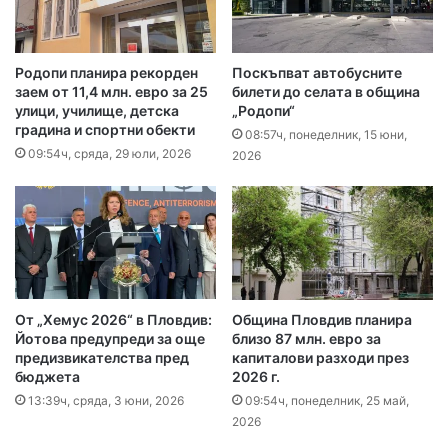
Родопи планира рекорден
Поскъпват автобусните
заем от 11,4 млн. евро за 25
билети до селата в община
улици, училище, детска
„Родопи“
градина и спортни обекти
08:57ч, понеделник, 15 юни,
09:54ч, сряда, 29 юли, 2026
2026
От „Хемус 2026“ в Пловдив:
Община Пловдив планира
Йотова предупреди за още
близо 87 млн. евро за
предизвикателства пред
капиталови разходи през
бюджета
2026 г.
13:39ч, сряда, 3 юни, 2026
09:54ч, понеделник, 25 май,
2026