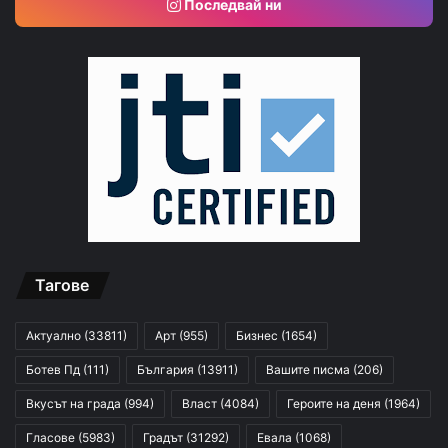
Последвай ни
Тагове
Актуално
(33811)
Арт
(955)
Бизнес
(1654)
Ботев Пд
(111)
България
(13911)
Вашите писма
(206)
Вкусът на града
(994)
Власт
(4084)
Героите на деня
(1964)
Гласове
(5983)
Градът
(31292)
Евала
(1068)