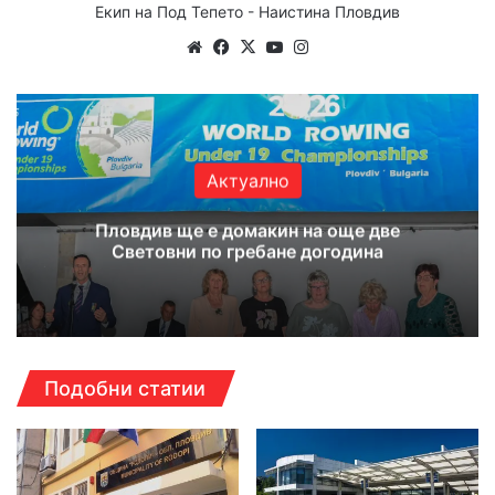
Екип на Под Тепето - Наистина Пловдив
Website
Facebook
X
YouTube
Instagram
Актуално
Пловдив ще е домакин на още две
Световни по гребане догодина
Подобни статии