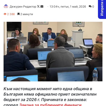
Изпрати новина
Follow
Send
Дежурен Редактор
13:04ч, петък, 1 май, 2026
0
on
an
2 386
2 минути
X
email
Към настоящия момент нито една община в
България няма официално приет окончателен
бюджет за 2026 г. Причината е законова:
според
Закона за публичните финанси
,