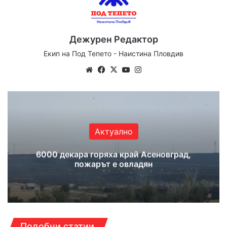
Дежурен Редактор
Екип на Под Тепето - Наистина Пловдив
Website
Facebook
X
YouTube
Instagram
Актуално
6000 декара горяха край Асеновград,
пожарът е овладян
Подобни статии