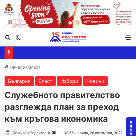
Търсене ...
Switch skin
М
Начало
/
Власт
България
Власт
Избори
Новини
Служебното правителство
разглежда план за преход
към кръгова икономика
Follow
Send
Дежурен Редактор
08:55ч, сряда, 26 октомври, 2022