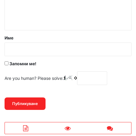
н
т
а
р
Име
:
*
Запомни ме!
Are you human? Please solve: