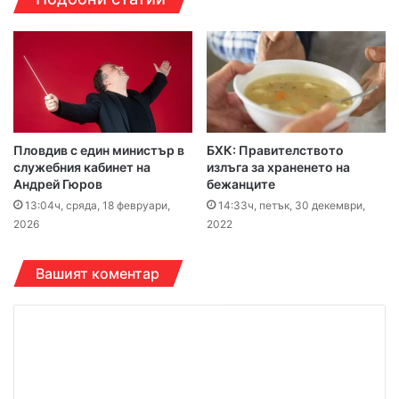
Пловдив с един министър в
БХК: Правителството
служебния кабинет на
излъга за храненето на
Андрей Гюров
бежанците
13:04ч, сряда, 18 февруари,
14:33ч, петък, 30 декември,
2026
2022
Вашият коментар
К
о
м
е