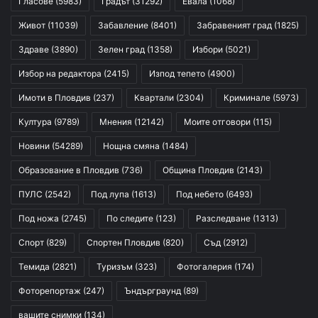
Гласове
(5983)
Градът
(31292)
Евала
(1068)
Живот
(11039)
Забавление
(8401)
Забравеният град
(1825)
Здраве
(3890)
Зелен град
(1358)
Избори
(5021)
Избор на редактора
(2415)
Изпод тепето
(4900)
Имоти в Пловдив
(237)
Квартали
(2304)
Криминале
(5973)
Култура
(9789)
Мнения
(12142)
Моите отговори
(115)
Новини
(54289)
Нощна смяна
(1484)
Образование в Пловдив
(736)
Община Пловдив
(2143)
ПУЛС
(2542)
Под лупа
(1613)
Под небето
(6493)
Под ножа
(2745)
По следите
(123)
Разследване
(1313)
Спорт
(829)
Спортен Пловдив
(820)
Съд
(2912)
Темида
(2821)
Туризъм
(323)
Фотогалерия
(174)
Фоторепортаж
(247)
Ъндърграунд
(89)
вашите снимки
(134)