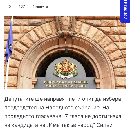
Изпрати новина
on
an
0
137
1 минута
X
email
Депутатите ще направят пети опит да изберат
председател на Народното събрание. На
последното гласуване 17 гласа не достигнаха
на кандидата на „Има такъв народ“ Силви