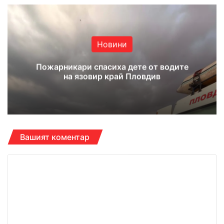
Новини
Пожарникари спасиха дете от водите
на язовир край Пловдив
Вашият коментар
К
о
м
е
н