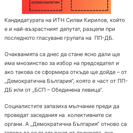
Кандидатурата на ИТН Силви Кирилов, който
е и най-възрастният депутат, разцепи при
последното гласуване групата на ПП-ДБ.
Очакванията са днес да стане ясно дали ще
има мнозинство за избор на председател и
ако такова се сформира откъде ще дойде – от
„Демократична България“, която е част от ПП-
ДБ или от „БСП – Обединена левица“.
Социалистите запазиха мълчание преди да
проведат заседания на колективните си
органи. А „Демократична България“ отново са
готови да се въздържат от подкрепа, ако