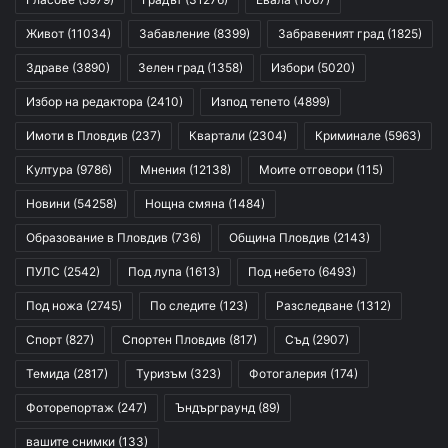
Живот
(11034)
Забавление
(8399)
Забравеният град
(1825)
Здраве
(3890)
Зелен град
(1358)
Избори
(5020)
Избор на редактора
(2410)
Изпод тепето
(4899)
Имоти в Пловдив
(237)
Квартали
(2304)
Криминале
(5963)
Култура
(9786)
Мнения
(12138)
Моите отговори
(115)
Новини
(54258)
Нощна смяна
(1484)
Образование в Пловдив
(736)
Община Пловдив
(2143)
ПУЛС
(2542)
Под лупа
(1613)
Под небето
(6493)
Под ножа
(2745)
По следите
(123)
Разследване
(1312)
Спорт
(827)
Спортен Пловдив
(817)
Съд
(2907)
Темида
(2817)
Туризъм
(323)
Фотогалерия
(174)
Фоторепортаж
(247)
Ъндърграунд
(89)
вашите снимки
(133)