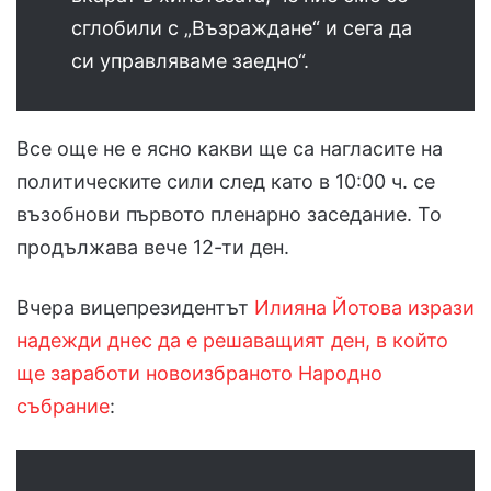
сглобили с „Възраждане“ и сега да
си управляваме заедно“.
Все още не е ясно какви ще са нагласите на
политическите сили след като в 10:00 ч. се
възобнови първото пленарно заседание. То
продължава вече 12-ти ден.
Вчера вицепрезидентът
Илияна Йотова изрази
надежди днес да е решаващият ден, в който
ще заработи новоизбраното Народно
събрание
: