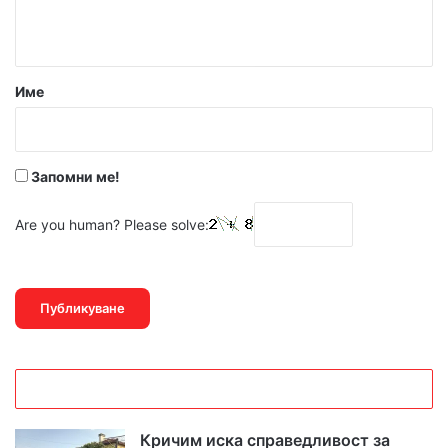
т
а
р
Име
:
*
Запомни ме!
Are you human? Please solve:
Кричим иска справедливост за