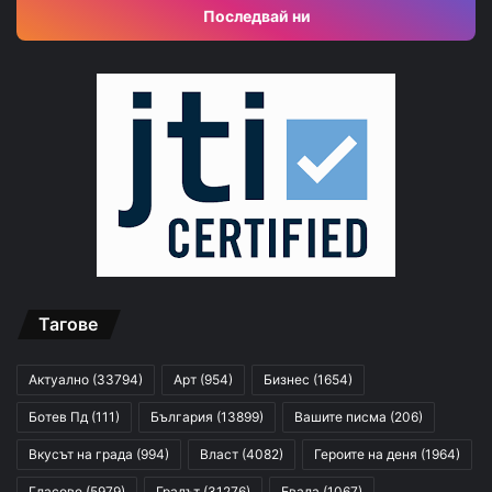
Последвай ни
Тагове
Актуално
(33794)
Арт
(954)
Бизнес
(1654)
Ботев Пд
(111)
България
(13899)
Вашите писма
(206)
Вкусът на града
(994)
Власт
(4082)
Героите на деня
(1964)
Гласове
(5979)
Градът
(31276)
Евала
(1067)