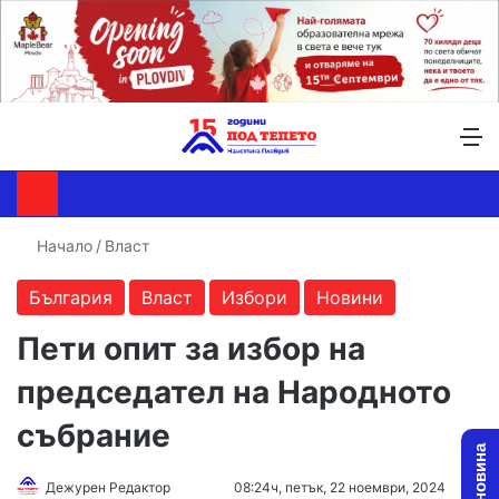
Търсене ...
Switch skin
М
Начало
/
Власт
България
Власт
Избори
Новини
Пети опит за избор на
председател на Народното
събрание
Follow
Send
Дежурен Редактор
08:24ч, петък, 22 ноември, 2024