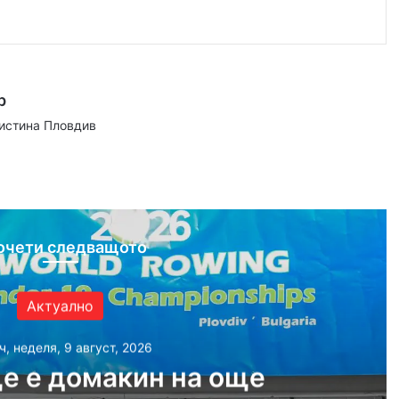
р
аистина Пловдив
ram
очети следващото
Актуално
ч, неделя, 9 август, 2026
е е домакин на още