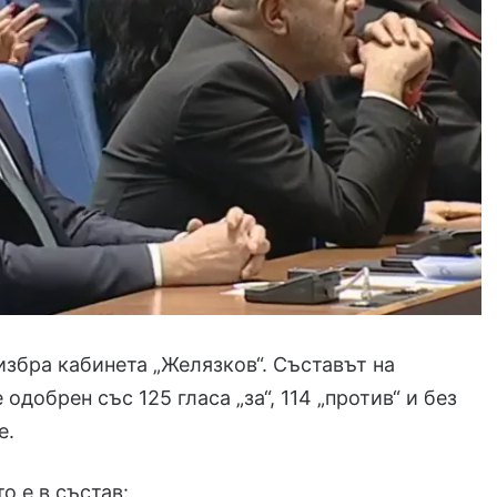
збра кабинета „Желязков“. Съставът на
одобрен със 125 гласа „за“, 114 „против“ и без
е.
о е в състав: