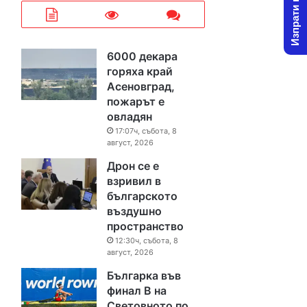
Изпрати новина
6000 декара
горяха край
Асеновград,
пожарът е
овладян
17:07ч, събота, 8
август, 2026
Дрон се е
взривил в
българското
въздушно
пространство
12:30ч, събота, 8
август, 2026
Българка във
финал B на
Световното по