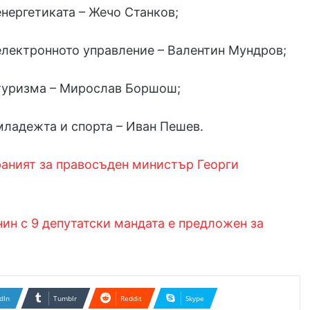
нергетиката – Жечо Станков;
лектронното управление – Валентин Мундров;
туризма – Мирослав Боршош;
ладежта и спорта – Иван Пешев.
аният за правосъден министър Георги
ин с 9 депутатски мандата е предложен за
dIn
Tumblr
Reddit
Skype