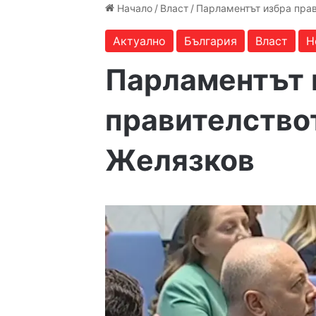
Начало
/
Власт
/
Парламентът избра пра
Актуално
България
Власт
Н
Парламентът 
правителство
Желязков