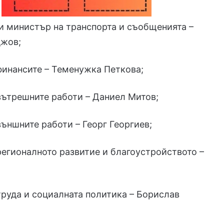
и министър на транспорта и съобщенията –
джов;
финансите – Теменужка Петкова;
вътрешните работи – Даниел Митов;
ъншните работи – Георг Георгиев;
егионалното развитие и благоустройството –
руда и социалната политика – Борислав