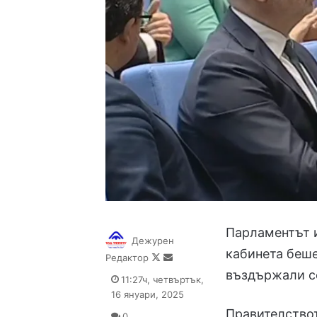
Парламентът и
Дежурен
кабинета беше 
Follow
Send
Редактор
on
an
въздържали с
11:27ч, четвъртък,
X
email
16 януари, 2025
Правителствот
0