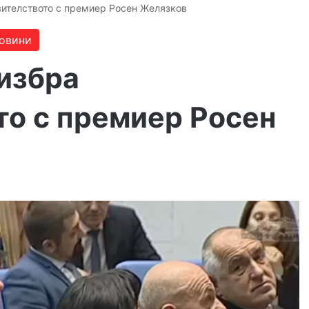
вителството с премиер Росен Желязков
овини
избра
то с премиер Росен