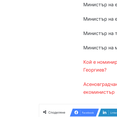
Министър на е
Министър на е
Министър на 
Министър на м
Кой е номинир
Георгиев?
Асеновградчан
екоминистър
Споделяне
Facebook
Linke