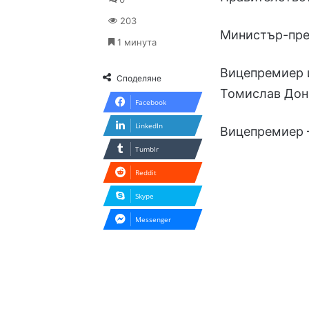
203
Министър-пре
1 минута
Вицепремиер и
Споделяне
Томислав Дон
Facebook
LinkedIn
Вицепремиер 
Tumblr
Reddit
Skype
Messenger