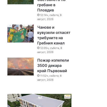
гребане в
Пловдив
12:14ч, събота, 8
август, 2026
Чанове и
вувузели огласят
трибуните на
Гребния канал
12:05ч, събота, 8
август, 2026
Пожар изпепели
3500 декара
край Първомай
11:52ч, събота, 8
август, 2026