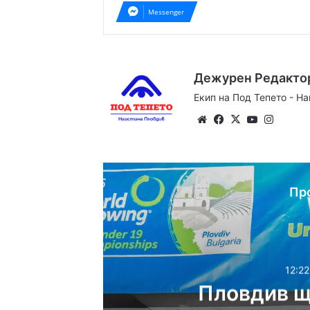
Messenger
Дежурен Редакто
Екип на Под Тепето - Н
Website
Facebook
X
YouTube
Instag
Пр
12:22
Пловдив щ