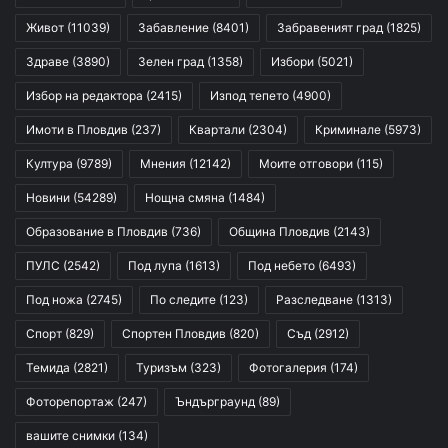
Живот
(11039)
Забавление
(8401)
Забравеният град
(1825)
Здраве
(3890)
Зелен град
(1358)
Избори
(5021)
Избор на редактора
(2415)
Изпод тепето
(4900)
Имоти в Пловдив
(237)
Квартали
(2304)
Криминале
(5973)
Култура
(9789)
Мнения
(12142)
Моите отговори
(115)
Новини
(54289)
Нощна смяна
(1484)
Образование в Пловдив
(736)
Община Пловдив
(2143)
ПУЛС
(2542)
Под лупа
(1613)
Под небето
(6493)
Под ножа
(2745)
По следите
(123)
Разследване
(1313)
Спорт
(829)
Спортен Пловдив
(820)
Съд
(2912)
Темида
(2821)
Туризъм
(323)
Фотогалерия
(174)
Фоторепортаж
(247)
Ъндърграунд
(89)
вашите снимки
(134)