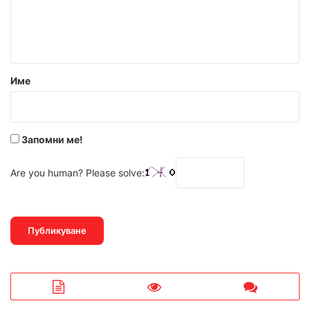
н
т
а
р
Име
:
*
Запомни ме!
Are you human? Please solve: