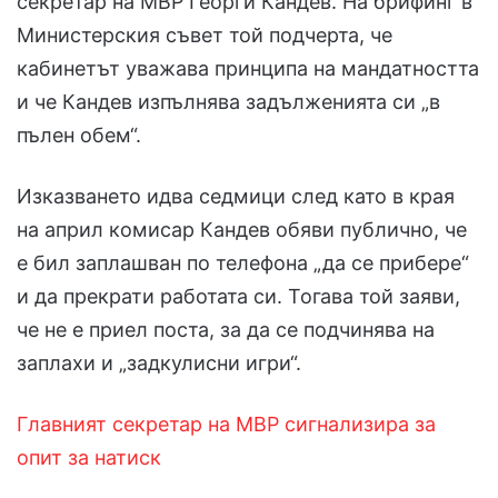
секретар на МВР Георги Кандев. На брифинг в
Министерския съвет той подчерта, че
кабинетът уважава принципа на мандатността
и че Кандев изпълнява задълженията си „в
пълен обем“.
Изказването идва седмици след като в края
на април комисар Кандев обяви публично, че
е бил заплашван по телефона „да се прибере“
и да прекрати работата си. Тогава той заяви,
че не е приел поста, за да се подчинява на
заплахи и „задкулисни игри“.
Главният секретар на МВР сигнализира за
опит за натиск