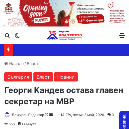
Търсене ...
Switch skin
М
Начало
/
Власт
България
Власт
Новини
Георги Кандев остава главен
секретар на МВР
Follow
Send
Дежурен Редактор
14:27ч, петък, 8 май, 2026
0
on
an
556
1 минута
X
email