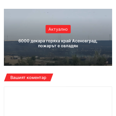
Актуално
6000 декара горяха край Асеновград,
пожарът е овладян
Вашият коментар
К
о
м
е