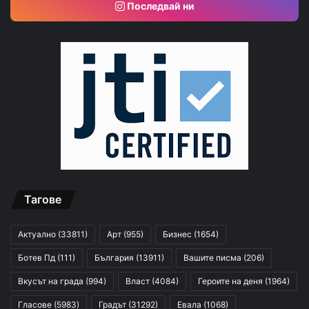
Последвай ни
Тагове
Актуално
(33811)
Арт
(955)
Бизнес
(1654)
Ботев Пд
(111)
България
(13911)
Вашите писма
(206)
Вкусът на града
(994)
Власт
(4084)
Героите на деня
(1964)
Гласове
(5983)
Градът
(31292)
Евала
(1068)