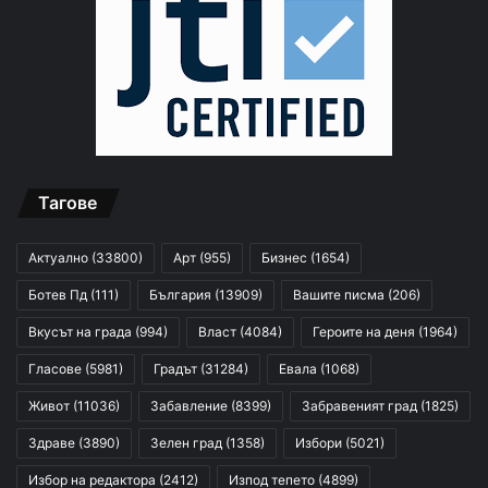
Тагове
Актуално
(33800)
Арт
(955)
Бизнес
(1654)
Ботев Пд
(111)
България
(13909)
Вашите писма
(206)
Вкусът на града
(994)
Власт
(4084)
Героите на деня
(1964)
Гласове
(5981)
Градът
(31284)
Евала
(1068)
Живот
(11036)
Забавление
(8399)
Забравеният град
(1825)
Здраве
(3890)
Зелен град
(1358)
Избори
(5021)
Избор на редактора
(2412)
Изпод тепето
(4899)