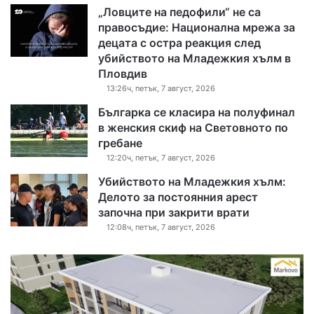
„Ловците на педофили“ не са
правосъдие: Национална мрежа за
децата с остра реакция след
убийството на Младежкия хълм в
Пловдив
13:26ч, петък, 7 август, 2026
Българка се класира на полуфинал
в женския скиф на Световното по
гребане
12:20ч, петък, 7 август, 2026
Убийството на Младежкия хълм:
Делото за постоянния арест
започна при закрити врати
12:08ч, петък, 7 август, 2026