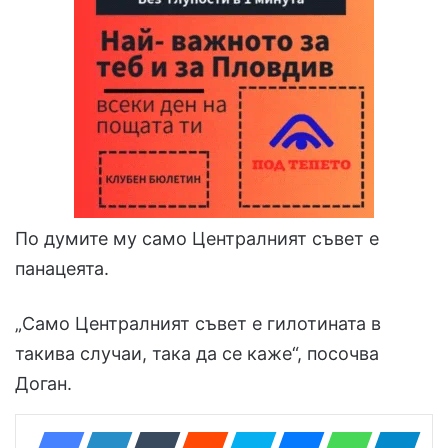
По думите му само Централният съвет е
панацеята.
„Само Централният съвет е гилотината в
такива случаи, така да се каже“, посочва
Доган.