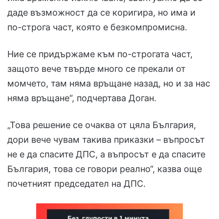
даде възможност да се коригира, но има и
по-строга част, която е безкомпромисна.
Ние се придържаме към по-строгата част,
защото вече твърде много се прекали от
момчето, там няма връщане назад, но и за нас
няма връщане“, подчертава Доган.
„Това решение се очаква от цяла България,
дори вече чувам такива приказки – въпросът
не е да спасите ДПС, а въпросът е да спасите
България, това се говори реално“, казва още
почетният председател на ДПС.