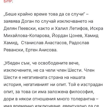
БНР
.
„Беше крайно време това да се случи“ –
заявява Доган по случай изключването на
Делян Пеевски, както и Халил Летифов, Искра
Михайлова-Копарова, Йордан Цонев, Хамид
Хамид, Станислав Анастасов, Радослав
Ревански, Ертен Анисова.
„Убеден съм, че освободените вече,
изключените, не са чели член Шести. Член
Шести е негативната страна на нашата
история, негативният ни опит. Той е изстрадан
опит, за това си има заложена философия,
дори в някои отношения много толерантна –
има временно изключване, евентуално да се