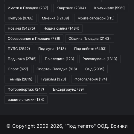
Имоти в Пловдив
(237)
Квартали
(2304)
Криминале
(5969)
Култура
(9788)
Мнения
(12139)
Моите отговори
(115)
Новини
(54275)
Нощна смяна
(1484)
Образование в Пловдив
(736)
Община Пловдив
(2143)
ПУЛС
(2542)
Под лупа
(1613)
Под небето
(6493)
Под ножа
(2745)
По следите
(123)
Разследване
(1313)
Спорт
(827)
Спортен Пловдив
(818)
Съд
(2909)
Темида
(2819)
Туризъм
(323)
Фотогалерия
(174)
Фоторепортаж
(247)
Ъндърграунд
(89)
вашите снимки
(134)
© Copyright 2009-2026, "Под тепето" ООД. Всички