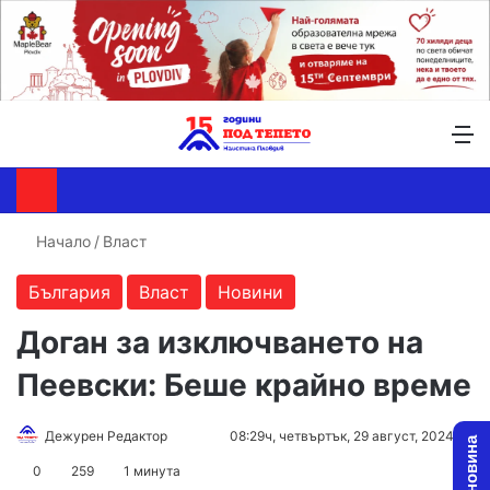
Търсене ...
Switch skin
М
Начало
/
Власт
България
Власт
Новини
Доган за изключването на
Пеевски: Беше крайно време
Follow
Send
Дежурен Редактор
08:29ч, четвъртък, 29 август, 2024
on
an
0
259
1 минута
X
email