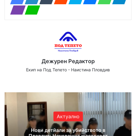
Дежурен Редактор
Екип на Под Тепето - Наистина Пловдив
Website
Facebook
X
YouTube
Instagram
Актуално
Нови детйали за убийството в
Пловдив: Нечовешка жестокост