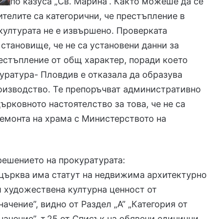
по казуса „Св. Марина“. Както можеше да се
ителите са категорични, че престъпление в
културата не е извършено. Проверката
становище, че не са установени данни за
стъпление от общ характер, поради което
ратура- Пловдив е отказала да образува
оизводство. Те препоръчват административно
църковното настоятелство за това, че не са
емонта на храма с Министерството на
 решението на прокуратурата:
църква има статут на недвижима архитектурно
и художествена културна ценност от
ачение”, видно от Раздел „А” „Категория от
начение”, т.25 от Списък на обявени единични