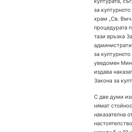
културата, съ
за културното
храм „Св. Вмч
процедурата п
тази връзка З
административ
за културното
уведомен Мини
издава наказа
Закона за кул
С две думи из
нямат стойнос
наказателна о
настоятелство