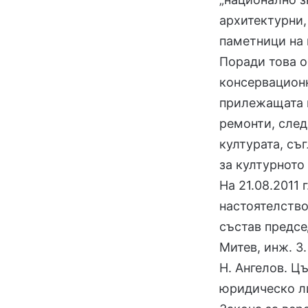
архитектурни,
паметници на 
Поради това о
консервационн
прилежащата 
ремонти, след
културата, съ
за културното
На 21.08.2011
настоятелство
състав предсе
Митев, инж. З.
Н. Ангелов. Ц
юридическо ли