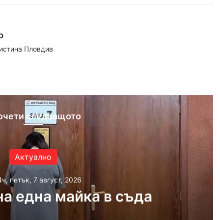
р
аистина Пловдив
ram
очети следващото
Актуално
4ч, петък, 7 август, 2026
а една майка в съда