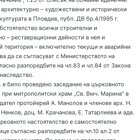
 архитектурно – художествени и исторически
културата в Пловдив, публ. ДВ бр.4/1995 г.
бстоятелство всички строителни и
о – реставрационни дейности в нея и
й територия – включително текущи и аварийни
ва да се съгласуват с Министерството на
гласно разпоредбите на чл.83 и чл.84 от Закона
 наследство.
 г. е било проведено заседание на църковното
 при митрополитски храм „Св. Вмч. Марина” в
дател протойерей А. Манолов и членове арх. Н.
 Ненков, доц. М. Крачанова, Е. Татарлиева и адв.
ърковното настоятелство е самостоятелно
це съгласно разпоредбите на чл.10 ал.2 от