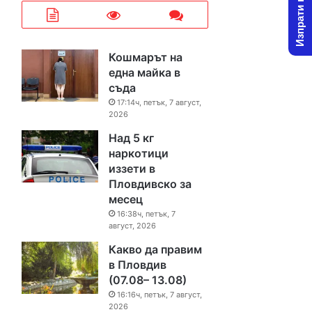
Изпрати новина
Кошмарът на
една майка в
съда
17:14ч, петък, 7 август,
2026
Над 5 кг
наркотици
иззети в
Пловдивско за
месец
16:38ч, петък, 7
август, 2026
Какво да правим
в Пловдив
(07.08– 13.08)
16:16ч, петък, 7 август,
2026