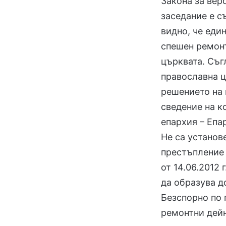
Закона за вер
заседание е съ
видно, че еди
спешен ремонт
църквата. Съг
православна ц
решението на 
сведение на к
епархия – Епа
Не са установ
престъпление 
от 14.06.2012
да образува д
Безспорно по 
ремонтни дейн