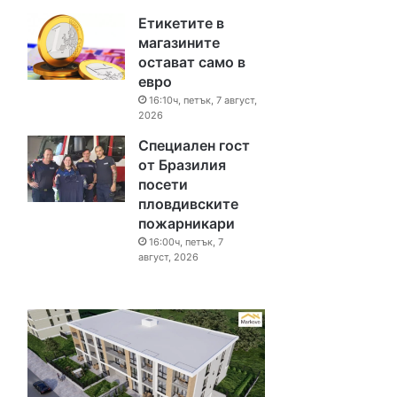
Етикетите в
магазините
остават само в
евро
16:10ч, петък, 7 август,
2026
Специален гост
от Бразилия
посети
пловдивските
пожарникари
16:00ч, петък, 7
август, 2026