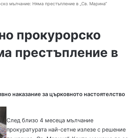
ско мълчание: Няма престъпление в „Св. Марина“
но прокурорско
ма престъпление в
вно наказание за църковното настоятелство
След близо 4 месеца мълчание
прокуратурата най-сетне излезе с решение