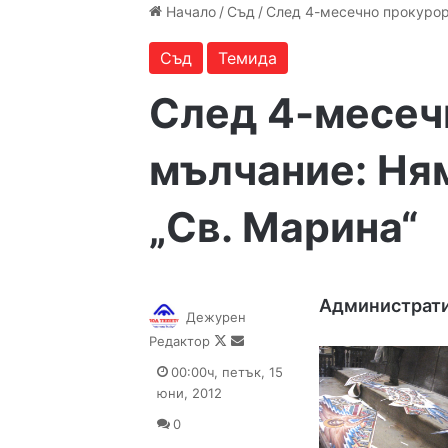
Начало
/
Съд
/
След 4-месечно прокурор
Съд
Темида
След 4-месеч
мълчание: Ня
„Св. Марина“
Администрати
Дежурен
Follow
Send
Редактор
on
an
00:00ч, петък, 15
X
email
юни, 2012
0