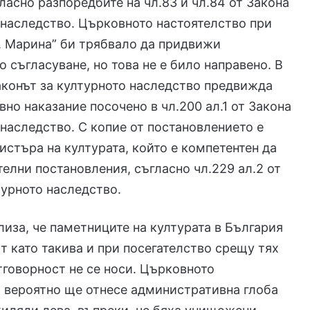
гласно разпоредбите на чл.83 и чл.84 от Закона
 наследство. Църковното настоятелство при
. Марина” би трябвало да придвижи
о съгласуване, но това не е било направено. В
аконът за културното наследство предвижда
но наказание посочено в чл.200 ал.1 от Закона
 наследство. С копие от постановлението е
стъра на културата, който е компетентен да
телни постановления, съгласно чл.229 ал.2 от
турното наследство.
лиза, че паметниците на културата в България
т като такива и при посегателство срещу тях
тговорност не се носи. Църковното
 вероятно ще отнесе административна глоба