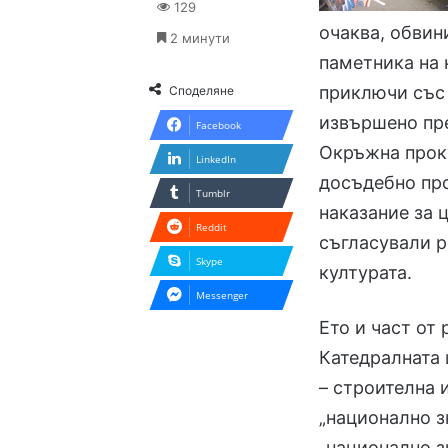
129
очаква, обвин
2 минути
паметника на 
приключи със 
Споделяне
извършено пре
Facebook
Окръжна проку
LinkedIn
досъдебно пр
Tumblr
наказание за 
Reddit
съгласували р
Skype
културата.
Messenger
Ето и част от
Катедралната 
– строителна 
„национално зн
„национално з