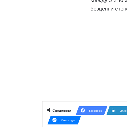
между 5 и 10 
безценни стен
Споделяне
Facebook
Linke
Messenger