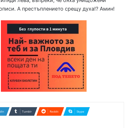
хиляди лева, въпреки, че бяха унищожени
описи. А престъплението срещу духа!? Амин!
dIn
Tumblr
Reddit
Skype