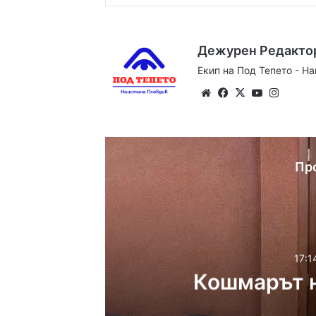
Дежурен Редакто
Екип на Под Тепето - Н
Website
Facebook
X
YouTube
Instag
Пр
17:1
Кошмарът н