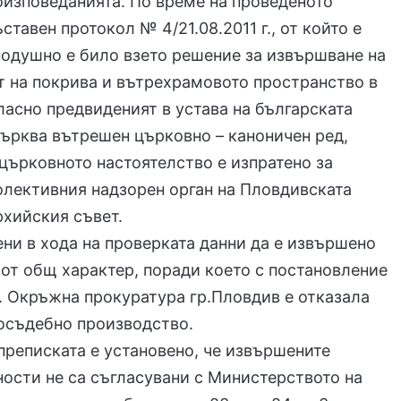
оизповеданията. По време на проведеното
ставен протокол № 4/21.08.2011 г., от който е
нодушно е било взето решение за извършване на
 на покрива и вътрехрамовото пространство в
ласно предвиденият в устава на българската
ърква вътрешен църковно – каноничен ред,
църковното настоятелство е изпратено за
олективния надзорен орган на Пловдивската
рхийския съвет.
ени в хода на проверката данни да е извършено
от общ характер, поради което с постановление
 г. Окръжна прокуратура гр.Пловдив е отказала
осъдебно производство.
преписката е установено, че извършените
ости не са съгласувани с Министерството на