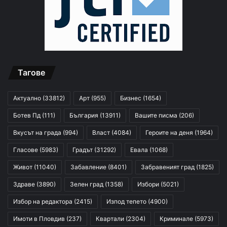
Тагове
Актуално
(33812)
Арт
(955)
Бизнес
(1654)
Ботев Пд
(111)
България
(13911)
Вашите писма
(206)
Вкусът на града
(994)
Власт
(4084)
Героите на деня
(1964)
Гласове
(5983)
Градът
(31292)
Евала
(1068)
Живот
(11040)
Забавление
(8401)
Забравеният град
(1825)
Здраве
(3890)
Зелен град
(1358)
Избори
(5021)
Избор на редактора
(2415)
Изпод тепето
(4900)
Имоти в Пловдив
(237)
Квартали
(2304)
Криминале
(5973)