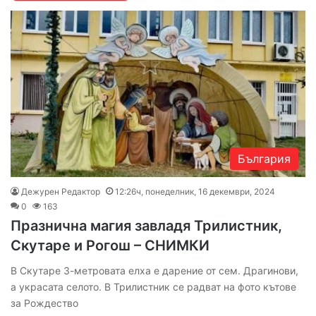
България
Дежурен Редактор
12:26ч, понеделник, 16 декември, 2024
0
163
Празнична магия завладя Трилистник,
Скутаре и Рогош – СНИМКИ
В Скутаре 3-метровата елха е дарение от сем. Драгинови,
а украсата селото. В Трилистник се радват на фото кътове
за Рождество