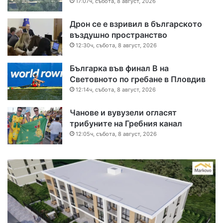
17:07ч, събота, 8 август, 2026
Дрон се е взривил в българското
въздушно пространство
12:30ч, събота, 8 август, 2026
Българка във финал B на
Световното по гребане в Пловдив
12:14ч, събота, 8 август, 2026
Чанове и вувузели огласят
трибуните на Гребния канал
12:05ч, събота, 8 август, 2026