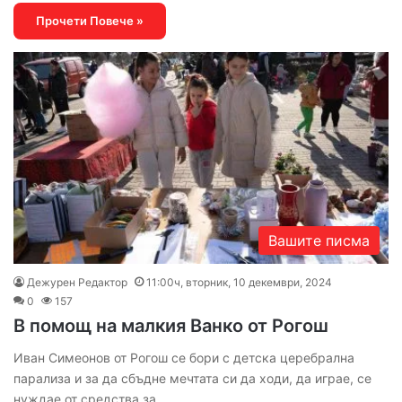
Прочети Повече »
Вашите писма
Дежурен Редактор
11:00ч, вторник, 10 декември, 2024
0
157
В помощ на малкия Ванко от Рогош
Иван Симеонов от Рогош се бори с детска церебрална
парализа и за да сбъдне мечтата си да ходи, да играе, се
нуждае от средства за…