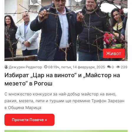
Живот
Дежурен Редактор
08:19ч, петък, 14 февруари, 2025
0
239
Избират „Цар на виното“ и „Майстор на
мезето“ в Рогош
С множество конкурси за най-добър майстор на вино,
ракия, мезета, пити и туршии ще премине Трифон Зарезан
в Община Марица
Прочети Повече »