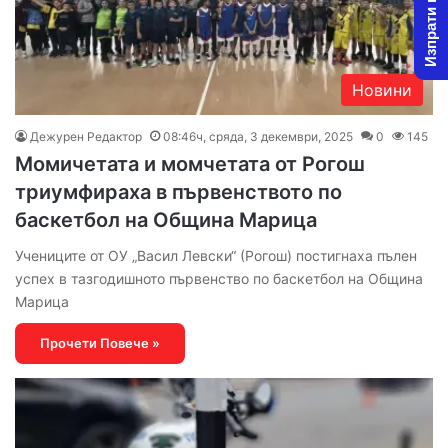
Изпрати новина
Новини
Дежурен Редактор
08:46ч, сряда, 3 декември, 2025
0
145
Момичетата и момчетата от Рогош
триумфираха в първенството по
баскетбол на Община Марица
Учениците от ОУ „Васил Левски“ (Рогош) постигнаха пълен
успех в тазгодишното първенство по баскетбол на Община
Марица
Прочети Повече »