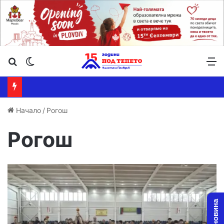
Търсене ...
Switch skin
М
Начало
/
Рогош
Рогош