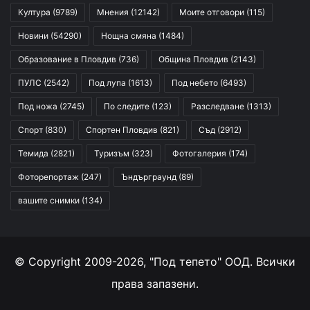
Култура
(9789)
Мнения
(12142)
Моите отговори
(115)
Новини
(54290)
Нощна смяна
(1484)
Образование в Пловдив
(736)
Община Пловдив
(2143)
ПУЛС
(2542)
Под лупа
(1613)
Под небето
(6493)
Под ножа
(2745)
По следите
(123)
Разследване
(1313)
Спорт
(830)
Спортен Пловдив
(821)
Съд
(2912)
Темида
(2821)
Туризъм
(323)
Фотогалерия
(174)
Фоторепортаж
(247)
Ъндърграунд
(89)
вашите снимки
(134)
© Copyright 2009-2026, "Под тепето" ООД. Всички
права запазени.