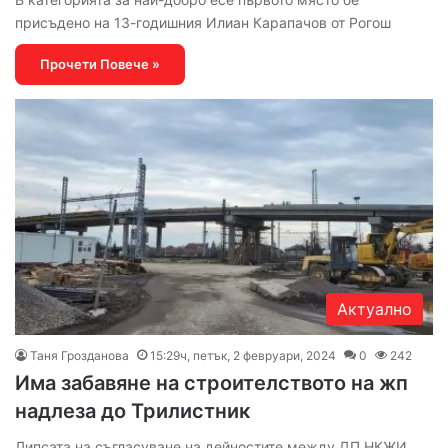
присъдено на 13-годишния Илиан Карапачов от Рогош
Прочети Повече »
Актуално
Таня Грозданова
15:29ч, петък, 2 февруари, 2024
0
242
Има забавяне на строителството на жп
надлеза до Трилистник
Липсата на съгласуване на дейностите между ДП НКЖИ,