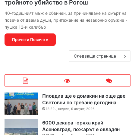
тройното убийство в Рогош
40-годишният мъж е обвинен, за причиняване на смърт на
повече от двама души, притежание на незаконно оръжие -
пушка 12-и калибър
Прочети Повече »
Следваща страница
Пловдив ще е домакин на още две
Световни по гребане догодина
12:22ч, неделя, 9 август, 2026
6000 декара горяха край
Асеновград, пожарът е овладян