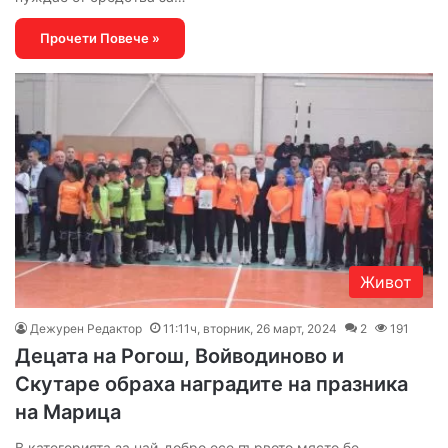
Прочети Повече »
Живот
Дежурен Редактор
11:11ч, вторник, 26 март, 2024
2
191
Децата на Рогош, Войводиново и
Скутаре обраха наградите на празника
на Марица
В категорията за най-добро есе първото място бе