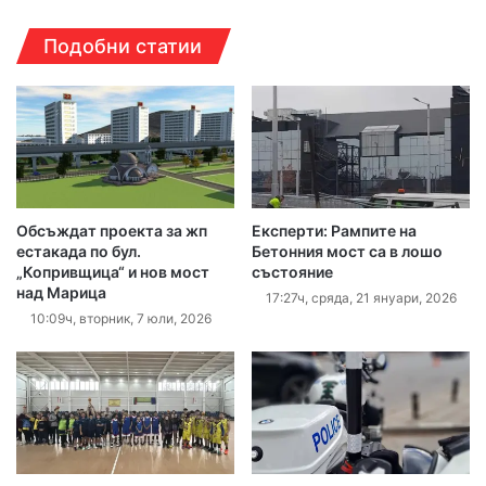
Подобни статии
Обсъждат проекта за жп
Експерти: Рампите на
естакада по бул.
Бетонния мост са в лошо
„Копривщица“ и нов мост
състояние
над Марица
17:27ч, сряда, 21 януари, 2026
10:09ч, вторник, 7 юли, 2026