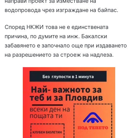
направи проект за изместване на
водопровода чрез изграждане на байпас.
Според НКЖИ това не е единствената
причина, по думите на инж. Бакалски
забавянето е започнало още при издаването
на разрешението за строеж на надлеза.