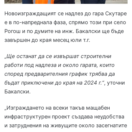
Новоизграждащият се надлез до гара Скутаре
е в по-напреднала фаза, спрямо този при село
Рогош и по думите на инж. Бакалски ще бъде
завършен до края месец юли т.г.
„
Ще останат да се извършат строителни
работи под надлеза и около гарата, които
според предварителния график трябва да
бъдат приключени до края на 2024 г.“
, уточни
Бакалски.
„Изграждането на всеки такъв мащабен
инфраструктурен проект създава неудобства
и затруднения на живущите около засегнатите