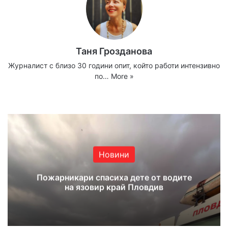
Таня Грозданова
Журналист с близо 30 години опит, който работи интензивно
по…
More »
Website
Facebook
X
YouTube
Instagram
Новини
Пожарникари спасиха дете от водите
на язовир край Пловдив