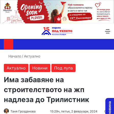
Търсене ...
Switch skin
М
Начало
/
Актуално
Актуално
Новини
Под лупа
Има забавяне на
строителството на жп
надлеза до Трилистник
Follow
Send
Таня Грозданова
15:29ч, петък, 2 февруари, 2024
0