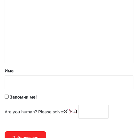
К
о
м
е
н
т
а
р
Име
:
*
Запомни ме!
Are you human? Please solve: