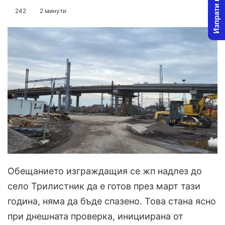
Изпрати новина
on
an
242
2 минути
X
email
Обещанието изграждащия се жп надлез до
село Трилистник да е готов през март тази
година, няма да бъде спазено. Това стана ясно
при днешната проверка, инициирана от