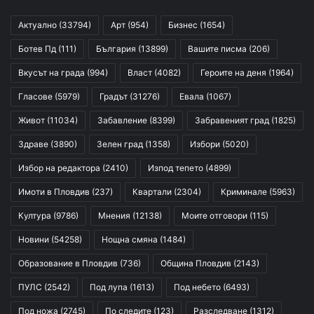
Актуално
(33794)
Арт
(954)
Бизнес
(1654)
Ботев Пд
(111)
България
(13899)
Вашите писма
(206)
Вкусът на града
(994)
Власт
(4082)
Героите на деня
(1964)
Гласове
(5979)
Градът
(31276)
Евала
(1067)
Живот
(11034)
Забавление
(8399)
Забравеният град
(1825)
Здраве
(3890)
Зелен град
(1358)
Избори
(5020)
Избор на редактора
(2410)
Изпод тепето
(4899)
Имоти в Пловдив
(237)
Квартали
(2304)
Криминале
(5963)
Култура
(9786)
Мнения
(12138)
Моите отговори
(115)
Новини
(54258)
Нощна смяна
(1484)
Образование в Пловдив
(736)
Община Пловдив
(2143)
ПУЛС
(2542)
Под лупа
(1613)
Под небето
(6493)
Под ножа
(2745)
По следите
(123)
Разследване
(1312)