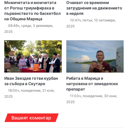
Момичетата и момчетата
Очакват се временни
от Рогош триумфираха в
затруднения на движението
първенството по баскетбол
в неделя
на Община Марица
10:47ч, петък, 10 октомври,
08:46ч, сряда, 3 декември,
2025
2025
Иван Звездев готви курбан
Рибата в Марица е
за събора в Скутаре
натровена от земеделски
препарат
18:00ч, понеделник, 21 юли,
11:03ч, понеделник, 30 юни,
2025
2025
Вашият коментар