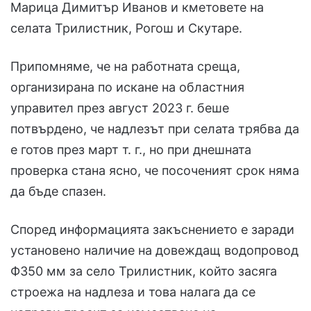
Марица Димитър Иванов и кметовете на
селата Трилистник, Рогош и Скутаре.
Припомняме, че на работната среща,
организирана по искане на областния
управител през август 2023 г. беше
потвърдено, че надлезът при селата трябва да
е готов през март т. г., но при днешната
проверка стана ясно, че посоченият срок няма
да бъде спазен.
Според информацията закъснението е заради
установено наличие на довеждащ водопровод
Ф350 мм за село Трилистник, който засяга
строежа на надлеза и това налага да се