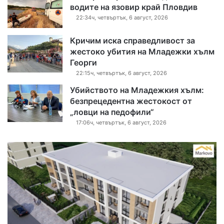
водите на язовир край Пловдив
22:34ч, четвъртък, 6 август, 2026
Кричим иска справедливост за
жестоко убития на Младежки хълм
Георги
22:15ч, четвъртък, 6 август, 2026
Убийството на Младежкия хълм:
безпрецедентна жестокост от
„ловци на педофили“
17:06ч, четвъртък, 6 август, 2026