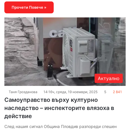
Прочети Повече »
Актуално
Таня Грозданова
14:16ч, сряда, 19 ноември, 2025
5
2 841
Самоуправство върху културно
наследство – инспекторите влязоха в
действие
След нашия сигнал Община Пловдив разпореди спешен