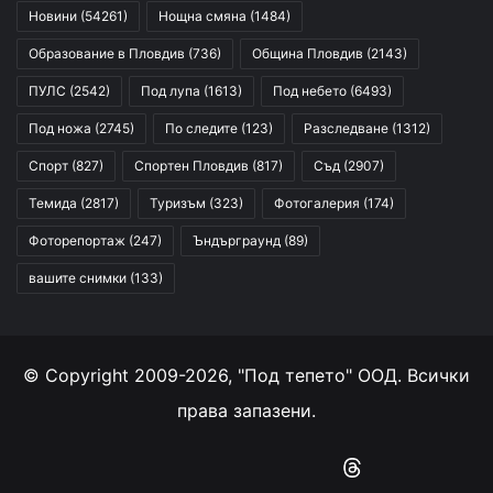
Новини
(54261)
Нощна смяна
(1484)
Образование в Пловдив
(736)
Община Пловдив
(2143)
ПУЛС
(2542)
Под лупа
(1613)
Под небето
(6493)
Под ножа
(2745)
По следите
(123)
Разследване
(1312)
Спорт
(827)
Спортен Пловдив
(817)
Съд
(2907)
Темида
(2817)
Туризъм
(323)
Фотогалерия
(174)
Фоторепортаж
(247)
Ъндърграунд
(89)
вашите снимки
(133)
© Copyright 2009-2026, "Под тепето" ООД. Всички
права запазени.
Facebook
YouTube
Instagram
RSS
Threads