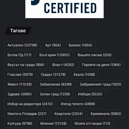
Тагове
Актуално
(33796)
Арт
(954)
Бизнес
(1654)
Ботев Пд
(111)
България
(13900)
Вашите писма
(206)
Вкусът на града
(994)
Власт
(4082)
Героите на деня
(1964)
Гласове
(5979)
Градът
(31278)
Евала
(1068)
Живот
(11036)
Забавление
(8399)
Забравеният град
(1825)
Здраве
(3890)
Зелен град
(1358)
Избори
(5020)
Избор на редактора
(2410)
Изпод тепето
(4899)
Имоти в Пловдив
(237)
Квартали
(2304)
Криминале
(5963)
Култура
(9786)
Мнения
(12138)
Моите отговори
(115)