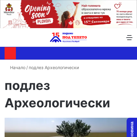
Търсене ...
Switch skin
М
Начало
/
подлез Археологически
подлез
Археологически