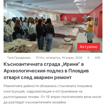
Актуално
Таня Грозданова
15:14ч, четвъртък, 16 април, 2026
0
426
Късноантичната сграда „Ирини“ в
Археологическия подлез в Пловдив
отваря след авариен ремонт
Ремонтните дейности обхванаха стъклената покривна
конструкция, хидроизолация и отстраняване на
дългогодишни течове. От 16 април посетителите вече могат
да разгледат късноантичните мозайки