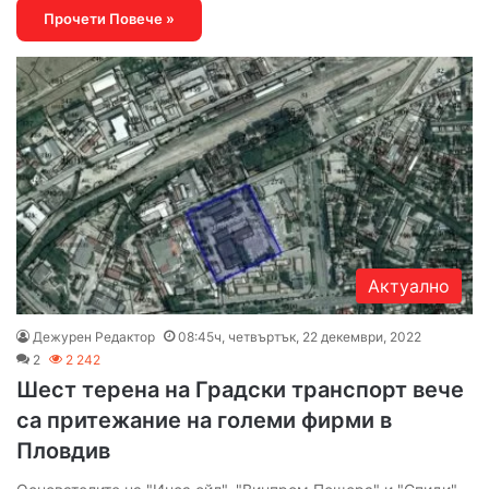
Прочети Повече »
Актуално
Дежурен Редактор
08:45ч, четвъртък, 22 декември, 2022
2
2 242
Шест терена на Градски транспорт вече
са притежание на големи фирми в
Пловдив