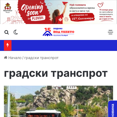
Търсене ...
Switch skin
М
Начало
/
градски транспрот
градски транспрот