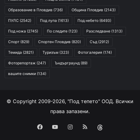
Образование в Пловдив
(736)
Община Пловдив
(2143)
ПУЛС
(2542)
Под лупа
(1613)
Под небето
(6493)
Под ножа
(2745)
По следите
(123)
Разследване
(1313)
Спорт
(829)
Спортен Пловдив
(820)
Съд
(2912)
Темида
(2821)
Туризъм
(323)
Фотогалерия
(174)
Фоторепортаж
(247)
Ъндърграунд
(89)
вашите снимки
(134)
© Copyright 2009-2026, "Под тепето" ООД. Всички
права запазени.
Facebook
YouTube
Instagram
RSS
Threads