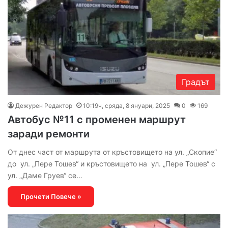
Градът
Дежурен Редактор
10:19ч, сряда, 8 януари, 2025
0
169
Автобус №11 с променен маршрут
заради ремонти
От днес част от маршрута от кръстовището на ул. „Скопие“
до ул. „Пере Тошев“ и кръстовището на ул. „Пере Тошев“ с
ул. „Даме Груев“ се…
Прочети Повече »