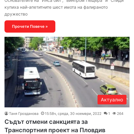
Основателите на "Инса ойл", "Винпром Пещера" и "Спиди"
купиха най-апетитните шест имота на фалираното
дружество
Прочети Повече »
Актуално
Таня Грозданова
15:58ч, сряда, 30 ноември, 2022
1
264
Съдът отмени санкцията за
Транспортния проект на Пловдив