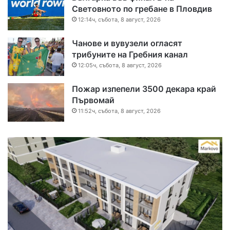
Световното по гребане в Пловдив
12:14ч, събота, 8 август, 2026
Чанове и вувузели огласят
трибуните на Гребния канал
12:05ч, събота, 8 август, 2026
Пожар изпепели 3500 декара край
Първомай
11:52ч, събота, 8 август, 2026