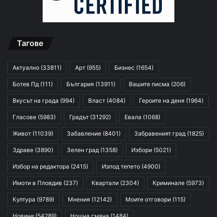
Тагове
Актуално
(33811)
Арт
(955)
Бизнес
(1654)
Ботев Пд
(111)
България
(13911)
Вашите писма
(206)
Вкусът на града
(994)
Власт
(4084)
Героите на деня
(1964)
Гласове
(5983)
Градът
(31292)
Евала
(1068)
Живот
(11039)
Забавление
(8401)
Забравеният град
(1825)
Здраве
(3890)
Зелен град
(1358)
Избори
(5021)
Избор на редактора
(2415)
Изпод тепето
(4900)
Имоти в Пловдив
(237)
Квартали
(2304)
Криминале
(5973)
Култура
(9789)
Мнения
(12142)
Моите отговори
(115)
Новини
(54289)
Нощна смяна
(1484)