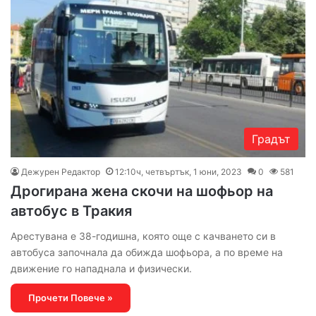
Градът
Дежурен Редактор
12:10ч, четвъртък, 1 юни, 2023
0
581
Дрогирана жена скочи на шофьор на
автобус в Тракия
Арестувана е 38-годишна, която още с качването си в
автобуса започнала да обижда шофьора, а по време на
движение го нападнала и физически.
Прочети Повече »