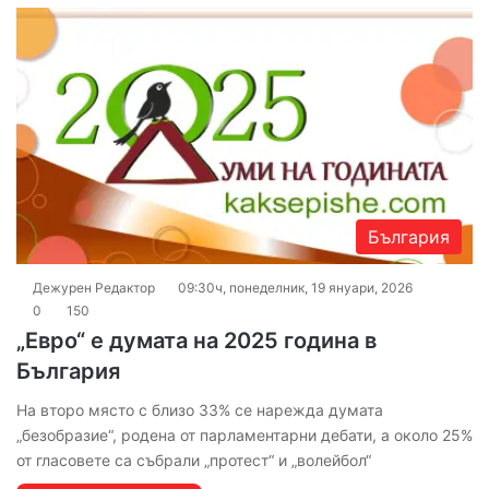
България
Дежурен Редактор
09:30ч, понеделник, 19 януари, 2026
0
150
„Евро“ е думата на 2025 година в
България
На второ място с близо 33% се нарежда думата
„безобразие“, родена от парламентарни дебати, а около 25%
от гласовете са събрали „протест“ и „волейбол“