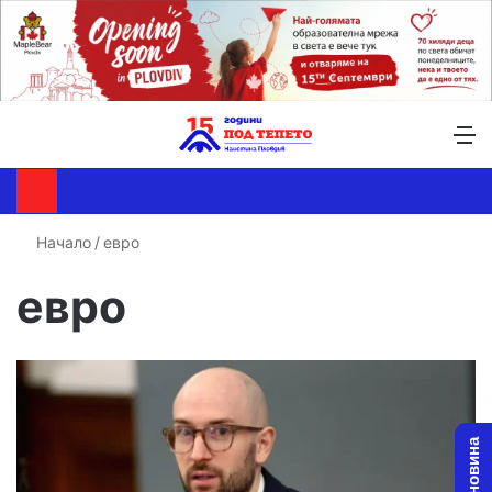
Търсене ...
Switch skin
М
Начало
/
евро
евро