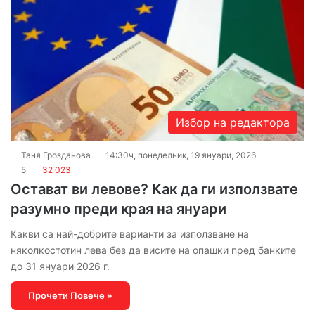
Избор на редактора
Таня Грозданова
14:30ч, понеделник, 19 януари, 2026
5
32 023
Остават ви левове? Как да ги използвате
разумно преди края на януари
Какви са най-добрите варианти за използване на
няколкостотин лева без да висите на опашки пред банките
до 31 януари 2026 г.
Прочети Повече »