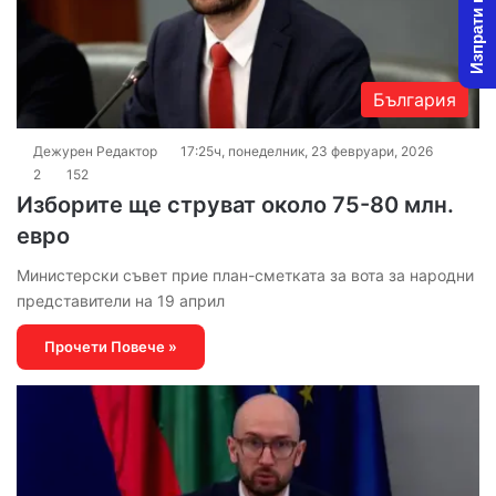
Изпрати новина
България
Дежурен Редактор
17:25ч, понеделник, 23 февруари, 2026
2
152
Изборите ще струват около 75-80 млн.
евро
Министерски съвет прие план-сметката за вота за народни
представители на 19 април
Прочети Повече »