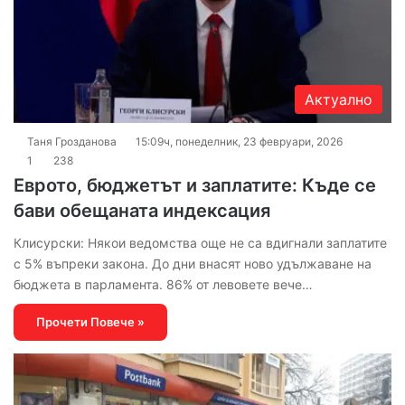
Актуално
Таня Грозданова
15:09ч, понеделник, 23 февруари, 2026
1
238
Еврото, бюджетът и заплатите: Къде се
бави обещаната индексация
Клисурски: Някои ведомства още не са вдигнали заплатите
с 5% въпреки закона. До дни внасят ново удължаване на
бюджета в парламента. 86% от левовете вече…
Прочети Повече »